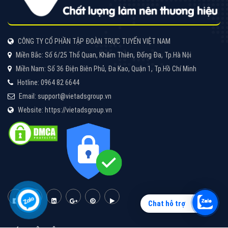
Quảng cáo Zalo
Vì sao doanh nghiệp bạn nên quảng cáo trên Zalo?
Hãy cùng VietAds tìm hiểu về các hình thức quảng
cáo Zalo hiệu quả
XEM CHI TIẾT
Chat hỗ trợ