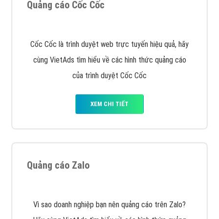
VietAds với đội ngũ chuyên viên tư ấn am hiểu về
chiến dịch quảng cáo Youtube sẽ tư vấn bạn giải pháp
tối ưu, hiệu quả nhất
XEM CHI TIẾT
Thiết kế Website