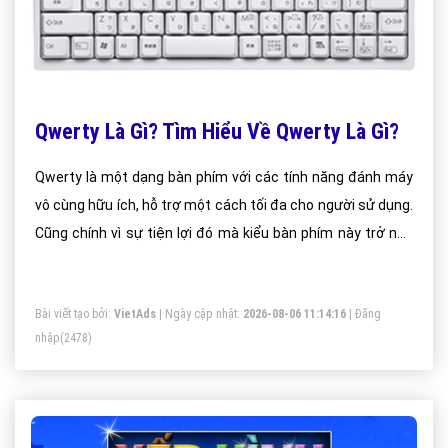
Qwerty Là Gì? Tìm Hiểu Về Qwerty Là Gì?
Qwerty là một dạng bàn phím với các tính năng đánh máy
vô cùng hữu ích, hỗ trợ một cách tối đa cho người sử dụng.
Cũng chính vì sự tiện lợi đó mà kiểu bàn phím này trở nên
rất phổ biến và nhiều người sử dụng nhất trên toàn thế giới.
Chắc các bạn sẽ bất ngờ khi biết rằng tên của bàn phím
Bài viết tạo bởi:
VietAds
| Ngày cập nhật:
2026-08-06 11:14:16
|
Đăng
này chính là tổng hợp của 6 chữ cái đầu tiên ở hàng chữ cái
nhập
(2478)
trên cùng.