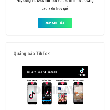
Tìm công ty thiết kế website uy tín, chuyên nghiệp tại
Hà Nội là rất khó cho khách hàng. VietAds xin giới
thiệu công ty thiết kế Viet
XEM CHI TIẾT
Quảng cáo Cốc Cốc