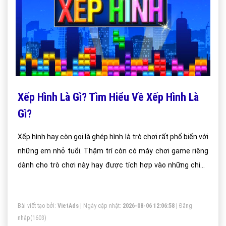
Xếp Hình Là Gì? Tìm Hiểu Về Xếp Hình Là
Gì?
Xếp hình hay còn gọi là ghép hình là trò chơi rất phổ biến với
những em nhỏ tuổi. Thậm trí còn có máy chơi game riêng
dành cho trò chơi này hay được tích hợp vào những chiếc
điện thoại thông thường.
Bài viết tạo bởi:
VietAds
| Ngày cập nhật:
2026-08-06 12:06:58
|
Đăng
nhập
(1603)