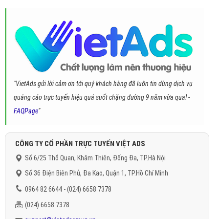
"VietAds gửi lời cảm ơn tới quý khách hàng đã luôn tin dùng dịch vụ
quảng cáo trực tuyến hiệu quả suốt chặng đường 9 năm vừa qua! -
FAQPage
"
CÔNG TY CỔ PHẦN TRỰC TUYẾN VIỆT ADS
Số 6/25 Thổ Quan, Khâm Thiên, Đống Đa, TP.Hà Nội
Số 36 Điện Biên Phủ, Đa Kao, Quận 1, TP.Hồ Chí Minh
0964 82 6644 - (024) 6658 7378
(024) 6658 7378