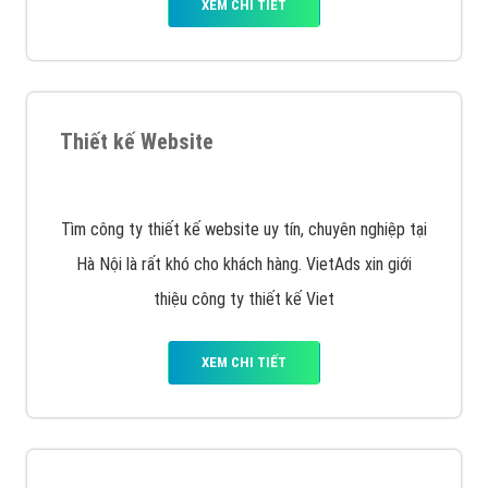
VietAds với đội ngũ SEOer giàu kinh nghiệm được đào
tạo bài bản tại các trung tâm SEO lớn như: Litado,
Inet, Vietmoz, Vinalink
XEM CHI TIẾT
Quảng cáo Youtube