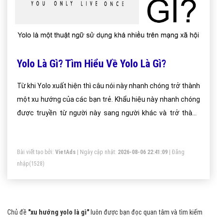
Yolo Là Gì? Tìm Hiểu Về Yolo Là Gì?
Từ khi Yolo xuất hiện thì câu nói này nhanh chóng trở thành
một xu hướng của các bạn trẻ. Khẩu hiệu này nhanh chóng
được truyền từ người này sang người khác và trở thành
động lực cho các bạn trẻ dũng cảm thực hiện đam mê và
ước mơ của mình.
Bài viết tạo bởi:
VietAds
| Ngày cập nhật:
2026-08-06 22:41:09
|
Đăng
nhập
(1528)
Chủ đề
"xu hướng yolo là gì"
luôn được bạn đọc quan tâm và tìm kiếm