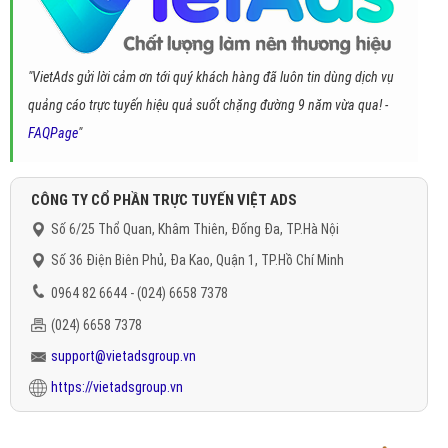
"VietAds gửi lời cảm ơn tới quý khách hàng đã luôn tin dùng dịch vụ
quảng cáo trực tuyến hiệu quả suốt chặng đường 9 năm vừa qua! -
FAQPage
"
CÔNG TY CỔ PHẦN TRỰC TUYẾN VIỆT ADS
Số 6/25 Thổ Quan, Khâm Thiên, Đống Đa, TP.Hà Nội
Số 36 Điện Biên Phủ, Đa Kao, Quận 1, TP.Hồ Chí Minh
0964 82 6644 - (024) 6658 7378
(024) 6658 7378
support@vietadsgroup.vn
https://vietadsgroup.vn