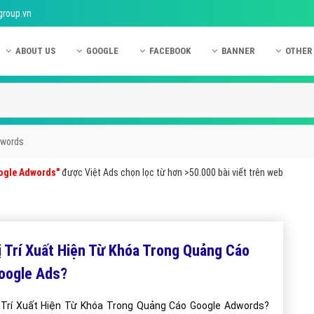
group.vn
ABOUT US
GOOGLE
FACEBOOK
BANNER
OTHER
Giới thiệu công ty Việt Ads
Kinh nghiệm quảng cáo Google
Kinh nghiệm quảng cáo Facebook
Dịch vụ quảng cáo Ban
Quảng
Hướng dẫn thanh toán Việt Ads
Kiến thức quảng cáo Google
Dịch vụ quảng cáo Facebook
Hỏi đáp quảng cáo Ba
Hỏi đá
Chính sách bảo mật Việt Ads
Dịch vụ quảng cáo Google
Kiến thức quảng cáo Facebook
Quảng cáo Banner
Quảng
dwords
Chính sách bảo hành & bảo trì Việt Ads
Quảng cáo Google Adwords
Quảng cáo Facebook
Quảng
ogle Adwords"
được Việt Ads chọn lọc từ hơn >50.000 bài viết trên web
Liên hệ Việt Ads
Các hình thức quảng cáo Google
Hỏi đáp Facebook
Quảng 
Chính sách đại lý Việt Ads
Hướng dẫn chạy quảng cáo Google
Quảng
Tiện ích mở rộng quảng cáo Google
Quảng
ị Trí Xuất Hiện Từ Khóa Trong Quảng Cáo
Hỏi đáp Google
Quảng
oogle Ads?
Phần 
 Trí Xuất Hiện Từ Khóa Trong Quảng Cáo Google Adwords?