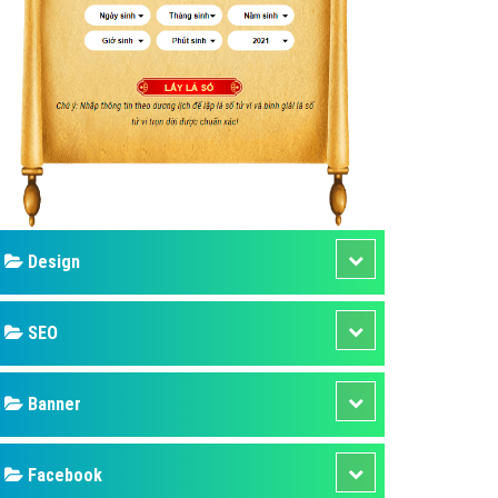
ụ Domain & Hosting
áp phần mềm
áp quảng cáo TVC
p quảng cáo mobile
p quảng cáo Online
áp quảng cáo Skype
p Domain & Hosting
Design
p viết bài Marketing
 cáo Youtube
SEO
ụ quảng cáo Youtube
ụ quảng cáo Cốc Cốc
Banner
ụ quảng cáo Tiktok
Facebook
ụ quảng cáo Zalo