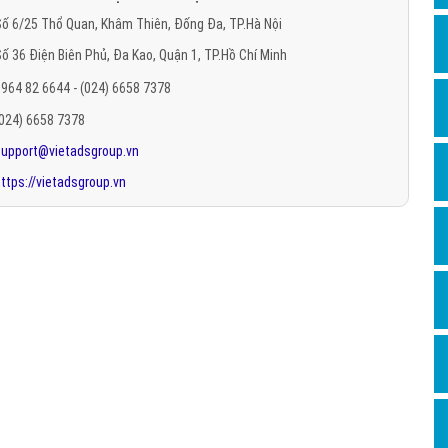
Hỏi đ
ố 6/25 Thổ Quan, Khâm Thiên, Đống Đa, TP.Hà Nội
ố 36 Điện Biên Phủ, Đa Kao, Quận 1, TP.Hồ Chí Minh
Thiết 
964 82 6644 - (024) 6658 7378
Quảng
(024) 6658 7378
Quảng
support@vietadsgroup.vn
Định n
ttps://vietadsgroup.vn
Nghĩa l
Phần 