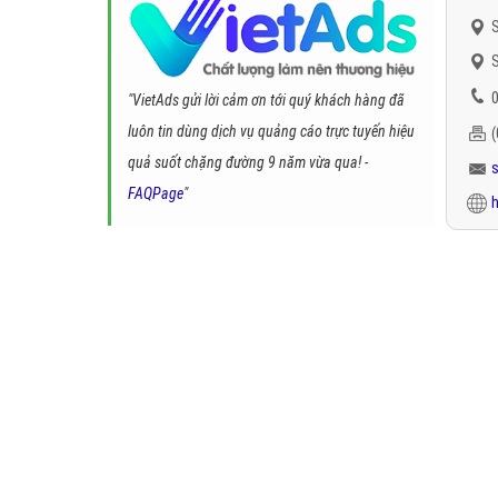
S
S
0
"VietAds gửi lời cảm ơn tới quý khách hàng đã
luôn tin dùng dịch vụ quảng cáo trực tuyến hiệu
quả suốt chặng đường 9 năm vừa qua! -
FAQPage
"
h