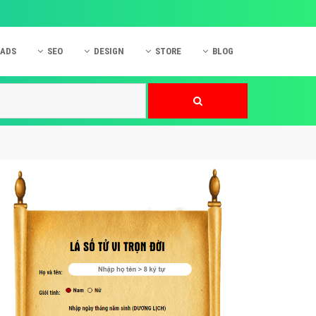
 ADS
SEO
DESIGN
STORE
BLOG
ner
 cáo Mobile
SEO Website
Thiết kế Web
nner
p quảng cáo Instagram
Dịch vụ SEO Website
Thiết kế Website
 cáo Zalo
Hỏi đáp SEO Google
Danh sách Website
 cáo Instagram
Thiết kế Landing Page
cáo Online
Dịch vụ thiết kế Website
 cáo Skype
Hỏi đáp Website
 cáo TVC
 cáo Cốc Cốc
mềm ứng dụng hay