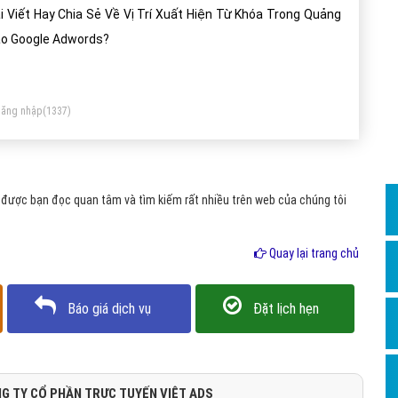
Dịch v
i Viết Hay Chia Sẻ Về Vị Trí Xuất Hiện Từ Khóa Trong Quảng
Hỏi đ
o Google Adwords?
Hỏi đ
Hỏi đá
ăng nhập
(1337)
Hỏi đá
Hỏi đ
Hỏi đá
 được bạn đọc quan tâm và tìm kiếm rất nhiều trên web của chúng tôi
Hỏi đá
Quay lại trang chủ
Quảng
Dịch v
Báo giá dịch vụ
Đặt lịch hẹn
Dịch v
Dịch v
Dịch v
G TY CỔ PHẦN TRỰC TUYẾN VIỆT ADS