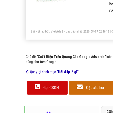
Bà
Cá
Bài viết tạo bởi:
VietAds
| Ngày cập nhật:
2026-08-07 02:46:13
|
Đ
Chủ đề
"Xuất Hiện Trên Quảng Cáo Google Adwords"
luôn
cũng như trên Google.
Quay lại danh mục
"Hỏi đáp là gì"
Gọi CSKH
Đặt câu hỏi
CÔN