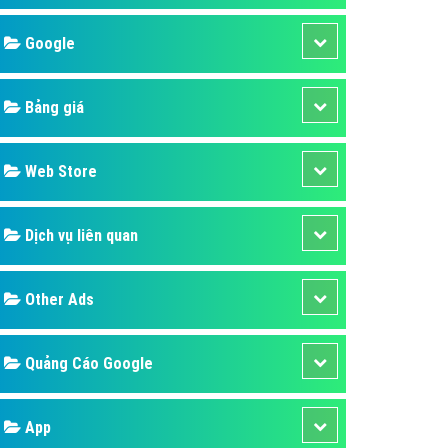
áp quảng cáo Youtube
Google
kế ứng dụng
 cáo Cốc Cốc hiệu quả
Bảng giá
 cáo Zalo chuyên nghiệp
ghĩa
Web Store
à gì
Dịch vụ liên quan
mềm ứng dụng hay
Other Ads
Quảng Cáo Google
App