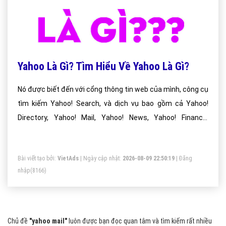
Yahoo Là Gì? Tìm Hiểu Về Yahoo Là Gì?
Nó được biết đến với cổng thông tin web của mình, công cụ
tìm kiếm Yahoo! Search, và dịch vụ bao gồm cả Yahoo!
Directory, Yahoo! Mail, Yahoo! News, Yahoo! Finance,
Yahoo! Groups, Yahoo! Answers, quảng cáo, bản đồ trực
tuyến, chia sẻ video , thể thao và trang web phương tiện
Bài viết tạo bởi:
VietAds
| Ngày cập nhật:
2026-08-09 22:50:19
|
Đăng
truyền thông xã hội.
nhập
(8166)
Chủ đề
"yahoo mail"
luôn được bạn đọc quan tâm và tìm kiếm rất nhiều