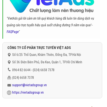
"VietAds gửi lời cảm ơn tới quý khách hàng đã luôn tin dùng dịch vụ
quảng cáo trực tuyến hiệu quả suốt chặng đường 9 năm vừa qua! -
FAQPage
"
CÔNG TY CỔ PHẦN TRỰC TUYẾN VIỆT ADS
Số 6/25 Thổ Quan, Khâm Thiên, Đống Đa, TP.Hà Nội
Số 36 Điện Biên Phủ, Đa Kao, Quận 1, TP.Hồ Chí Minh
0964 82 6644 - (024) 6658 7378
(024) 6658 7378
support@vietadsgroup.vn
https://vietadsgroup.vn