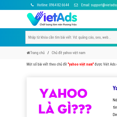
Hotline: 0964 82 6644
Email: support@vietads
Trang chủ
Chủ đề yahoo việt nam
Một số bài viết theo chủ đề
"yahoo việt nam"
được Việt Ads c
Y
Nó
tì
Di