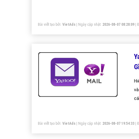
Gr
sẻ
hộ
Bài viết tạo bởi:
VietAds
| Ngày cập nhật:
2026-08-07 08:28:09
|
Đ
Y
G
Hi
và
cá
ch
– 
Bài viết tạo bởi:
VietAds
| Ngày cập nhật:
2026-08-07 19:54:33
|
Đ
là