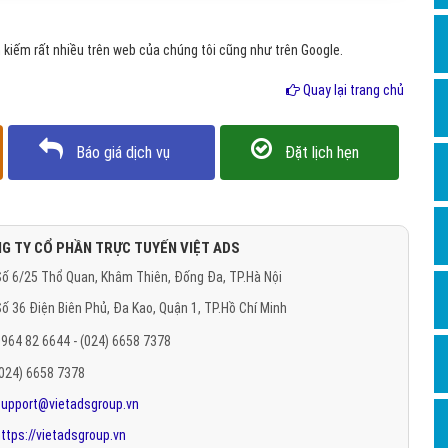
Hỏi đ
kiếm rất nhiều trên web của chúng tôi cũng như trên Google.
Thiết 
Quay lại trang chủ
Quảng
Quảng
Báo giá dịch vụ
Đặt lịch hẹn
Định n
Nghĩa l
Phần 
G TY CỔ PHẦN TRỰC TUYẾN VIỆT ADS
ố 6/25 Thổ Quan, Khâm Thiên, Đống Đa, TP.Hà Nội
ố 36 Điện Biên Phủ, Đa Kao, Quận 1, TP.Hồ Chí Minh
964 82 6644 - (024) 6658 7378
(024) 6658 7378
support@vietadsgroup.vn
ttps://vietadsgroup.vn