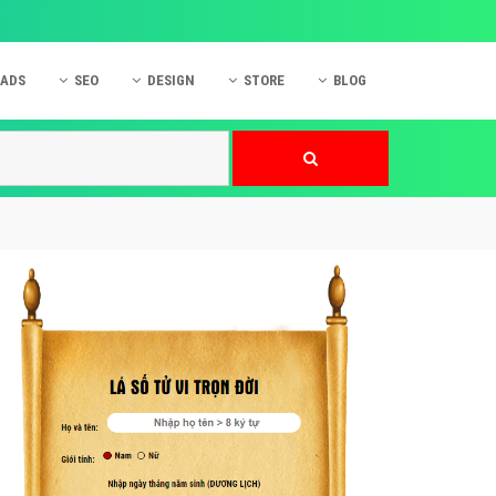
 ADS
SEO
DESIGN
STORE
BLOG
ner
 cáo Mobile
SEO Website
Thiết kế Web
nner
p quảng cáo Instagram
Dịch vụ SEO Website
Thiết kế Website
 cáo Zalo
Hỏi đáp SEO Google
Danh sách Website
 cáo Instagram
Thiết kế Landing Page
cáo Online
Dịch vụ thiết kế Website
 cáo Skype
Hỏi đáp Website
 cáo TVC
 cáo Cốc Cốc
mềm ứng dụng hay