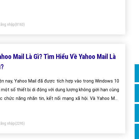
Dịch v
oups, Yahoo! Answers, quảng cáo, bản đồ trực tuyến, chia
Hỏi đ
 video , thể thao và trang web phương tiện truyền thông xã
Hỏi đ
i.
ăng nhập
(8163)
Hỏi đá
Hỏi đá
ahoo Mail Là Gì? Tìm Hiểu Về Yahoo Mail Là
Hỏi đ
ì?
Hỏi đá
Hỏi đá
ện nay, Yahoo Mail đã được tích hợp vào trong Windows 10
 một số thiết bị di động với dung lượng không giới hạn cùng
Quảng
c chức năng nhăn tin, kết nối mạng xã hội. Và Yahoo Mail
Dịch v
ính là email không thể thiếu đối với bất kỳ ai trong khoảng 5
Dịch v
6 năm trước đây. Vậy khi ấy Yahoo Mail là gì và được dùng để
Dịch v
ăng nhập
(2295)
m gì?
Dịch v