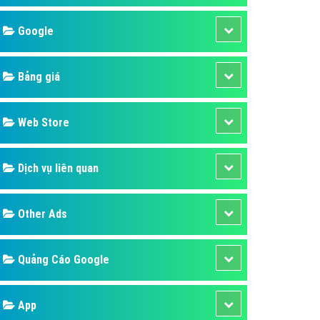
áp quảng cáo Youtube
Google
kế ứng dụng
 cáo Cốc Cốc hiệu quả
Bảng giá
 cáo Zalo chuyên nghiệp
ghĩa
Web Store
à gì
Dịch vụ liên quan
mềm ứng dụng hay
Other Ads
Quảng Cáo Google
App