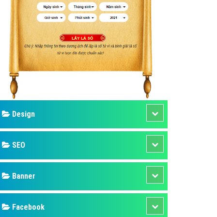
ụ Domain & Hosting
áp phần mềm
áp quảng cáo TVC
p quảng cáo mobile
p quảng cáo Online
áp quảng cáo Skype
p Domain & Hosting
Design
p viết bài Marketing
 cáo Youtube
SEO
ụ quảng cáo Youtube
ụ quảng cáo Cốc Cốc
Banner
ụ quảng cáo Tiktok
Facebook
ụ quảng cáo Zalo