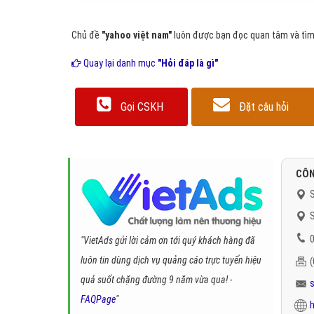
Chủ đề
"yahoo việt nam"
luôn được bạn đọc quan tâm và tìm 
Quay lại danh mục
"Hỏi đáp là gì"
Gọi CSKH
Đặt câu hỏi
CÔN
S
S
0
"VietAds gửi lời cảm ơn tới quý khách hàng đã
luôn tin dùng dịch vụ quảng cáo trực tuyến hiệu
quả suốt chặng đường 9 năm vừa qua! -
FAQPage
"
h