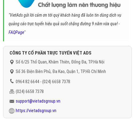
"VietAds gửi lời cảm ơn tới quý khách hàng đã luôn tin dùng dịch vụ
quảng cáo trực tuyến hiệu quả suốt chặng đường 9 năm vừa qua! -
FAQPage
"
CÔNG TY CỔ PHẦN TRỰC TUYẾN VIỆT ADS
Số 6/25 Thổ Quan, Khâm Thiên, Đống Đa, TP.Hà Nội
Số 36 Điện Biên Phủ, Đa Kao, Quận 1, TP.Hồ Chí Minh
0964 82 6644 - (024) 6658 7378
(024) 6658 7378
support@vietadsgroup.vn
https://vietadsgroup.vn