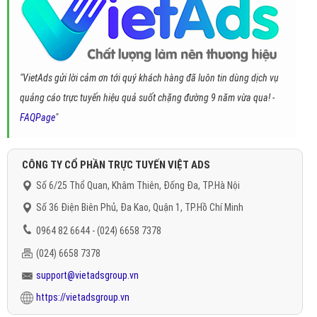
"VietAds gửi lời cảm ơn tới quý khách hàng đã luôn tin dùng dịch vụ
quảng cáo trực tuyến hiệu quả suốt chặng đường 9 năm vừa qua! -
FAQPage
"
CÔNG TY CỔ PHẦN TRỰC TUYẾN VIỆT ADS
Số 6/25 Thổ Quan, Khâm Thiên, Đống Đa, TP.Hà Nội
Số 36 Điện Biên Phủ, Đa Kao, Quận 1, TP.Hồ Chí Minh
0964 82 6644 - (024) 6658 7378
(024) 6658 7378
support@vietadsgroup.vn
https://vietadsgroup.vn