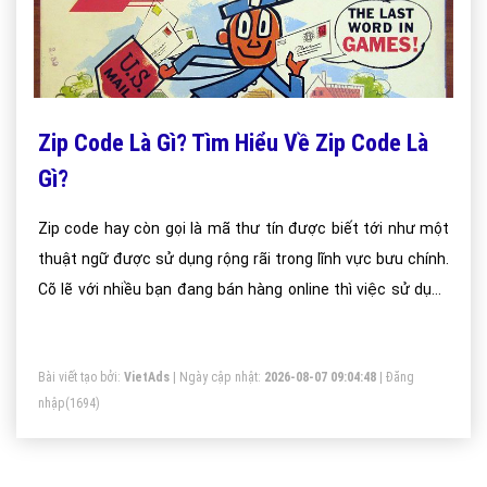
Zip Code Là Gì? Tìm Hiểu Về Zip Code Là
Gì?
Zip code hay còn gọi là mã thư tín được biết tới như một
thuật ngữ được sử dụng rộng rãi trong lĩnh vực bưu chính.
Cõ lẽ với nhiều bạn đang bán hàng online thì việc sử dụng
mã bưu chính có lẽ là điều quá quen thuộc nhưng bạn có
biết ý nghĩa của thuật ngữ này.
Bài viết tạo bởi:
VietAds
| Ngày cập nhật:
2026-08-07 09:04:48
|
Đăng
nhập
(1694)