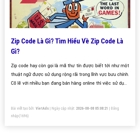
Zip Code Là Gì? Tìm Hiểu Về Zip Code Là
Gì?
Zip code hay còn gọi là mã thư tín được biết tới như một
thuật ngữ được sử dụng rộng rãi trong lĩnh vực bưu chính.
Cõ lẽ với nhiều bạn đang bán hàng online thì việc sử dụng
mã bưu chính có lẽ là điều quá quen thuộc nhưng bạn có
biết ý nghĩa của thuật ngữ này.
Bài viết tạo bởi:
VietAds
| Ngày cập nhật:
2026-08-08 05:08:21
|
Đăng
nhập
(1696)