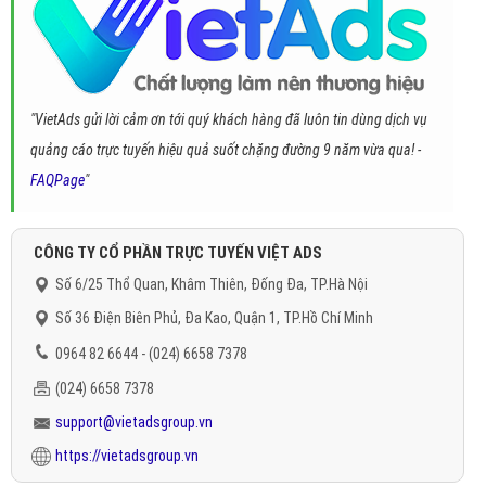
"VietAds gửi lời cảm ơn tới quý khách hàng đã luôn tin dùng dịch vụ
quảng cáo trực tuyến hiệu quả suốt chặng đường 9 năm vừa qua! -
FAQPage
"
CÔNG TY CỔ PHẦN TRỰC TUYẾN VIỆT ADS
Số 6/25 Thổ Quan, Khâm Thiên, Đống Đa, TP.Hà Nội
Số 36 Điện Biên Phủ, Đa Kao, Quận 1, TP.Hồ Chí Minh
0964 82 6644 - (024) 6658 7378
(024) 6658 7378
support@vietadsgroup.vn
https://vietadsgroup.vn