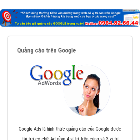
Công ty Việt Ads thành lập từ năm 2013
, chúng tôi
với bề dày kinh nghiệm sẽ tư vấn xây dựng và phát
triển thương hiệu của doanh nghiệp bạn với mức chi
phí mà bạn có thể đầu tư cho marketing online. Đội
ngũ kỹ thuật quảng cáo trực tuyến, SEO, lập trình
Web chuyên sâu trong nghề, được đào tạo bài bản tại
trung tâm marketing online uy tín hàng năm, luôn
đem
đến cho khách hàng sản phẩm/ dịch vụ chất
lượng
.