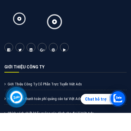
Vì sao doanh nghiệp bạn nên quảng cáo trên Zalo?
Hãy cùng VietAds tìm hiểu về các hình thức quảng
cáo Zalo hiệu quả
XEM CHI TIẾT
Chat hỗ trợ