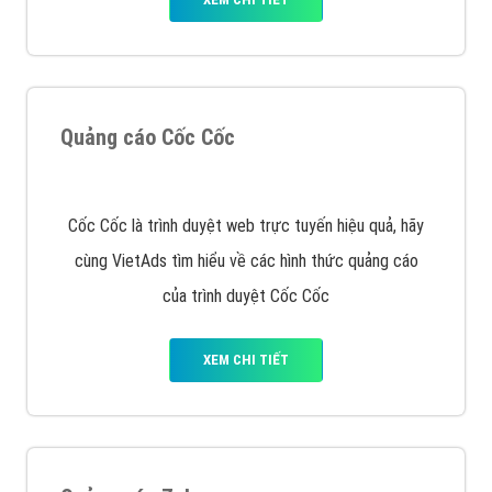
VietAds với đội ngũ SEOer giàu kinh nghiệm được đào
tạo bài bản tại các trung tâm SEO lớn như: Litado,
Inet, Vietmoz, Vinalink
XEM CHI TIẾT
Quảng cáo Youtube