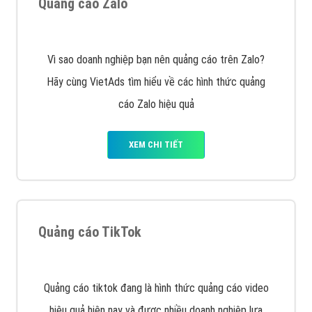
VietAds với đội ngũ chuyên viên tư ấn am hiểu về
chiến dịch quảng cáo Youtube sẽ tư vấn bạn giải pháp
tối ưu, hiệu quả nhất
XEM CHI TIẾT
Thiết kế Website