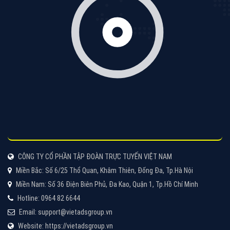
Cốc Cốc là trình duyệt web trực tuyến hiệu quả, hãy
cùng VietAds tìm hiểu về các hình thức quảng cáo
của trình duyệt Cốc Cốc
XEM CHI TIẾT
Quảng cáo Zalo