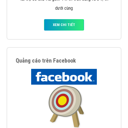
Nếu bạn đang cần quảng cáo, thiết kế web,
phát
triển Website cho doanh nghiệp mình
. Đừng chần
chừ hãy nhấc máy lên và gọi ngay cho chúng tôi theo
Hotline: 0964 82 6644 (24/7) hoặc email:
support@vietadsgroup.vn
để được tư vấn chuyên
sâu về giải pháp marketing hiệu quả cho doanh nghiệp
bạn!