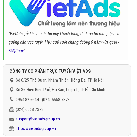
"VietAds gửi lời cảm ơn tới quý khách hàng đã luôn tin dùng dịch vụ
quảng cáo trực tuyến hiệu quả suốt chặng đường 9 năm vừa qua! -
FAQPage
"
CÔNG TY CỔ PHẦN TRỰC TUYẾN VIỆT ADS
Số 6/25 Thổ Quan, Khâm Thiên, Đống Đa, TP.Hà Nội
Số 36 Điện Biên Phủ, Đa Kao, Quận 1, TP.Hồ Chí Minh
0964 82 6644 - (024) 6658 7378
(024) 6658 7378
support@vietadsgroup.vn
https://vietadsgroup.vn