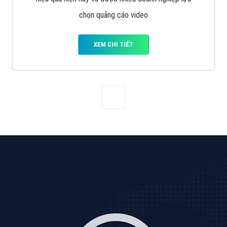
Tìm công ty thiết kế website uy tín, chuyên nghiệp tại
Hà Nội là rất khó cho khách hàng. VietAds xin giới
thiệu công ty thiết kế Viet
XEM CHI TIẾT
Quảng cáo Cốc Cốc