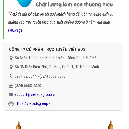
"VietAds gửi lời cảm ơn tới quý khách hàng đã luôn tin dùng dịch vụ
quảng cáo trực tuyến hiệu quả suốt chặng đường 9 năm vừa qua! -
FAQPage
"
CÔNG TY CỔ PHẦN TRỰC TUYẾN VIỆT ADS
Số 6/25 Thổ Quan, Khâm Thiên, Đống Đa, TP.Hà Nội
Số 36 Điện Biên Phủ, Đa Kao, Quận 1, TP.Hồ Chí Minh
0964 82 6644 - (024) 6658 7378
(024) 6658 7378
support@vietadsgroup.vn
https://vietadsgroup.vn