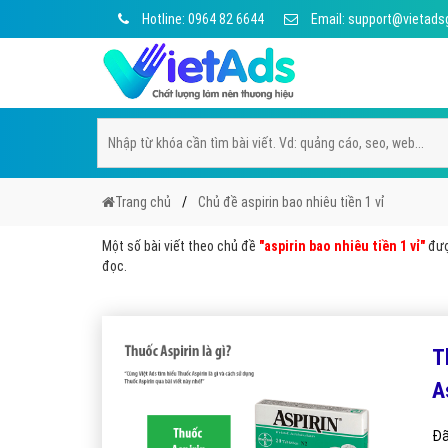
Hotline: 0964 82 6644
Email: support@vietads
Trang chủ
Chủ đề aspirin bao nhiêu tiền 1 vỉ
Một số bài viết theo chủ đề
"aspirin bao nhiêu tiền 1 vỉ"
được
đọc.
T
A
Đã