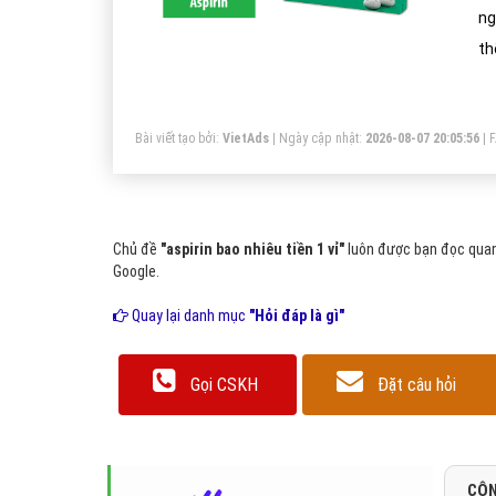
ng
th
tớ
Bài viết tạo bởi:
VietAds
| Ngày cập nhật:
2026-08-07 20:05:56
|
Chủ đề
"aspirin bao nhiêu tiền 1 vỉ"
luôn được bạn đọc quan 
Google.
Quay lại danh mục
"Hỏi đáp là gì"
Gọi CSKH
Đặt câu hỏi
CÔN