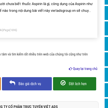
Dịch v
ười chưa biết thuốc Aspirin là gì, công dụng của Aspirin như
Hỏi đ
ế nào trong nội dung bài viết này vietadsgroup.vn sẽ chuyển
i bạn đọc khái niệm thuốc Aspirin.
Hỏi đ
Hỏi đá
FAQPage
(1696)
Hỏi đá
Hỏi đ
Hỏi đá
tâm và tìm kiếm rất nhiều trên web của chúng tôi cũng như trên
Hỏi đá
Quay lại trang chủ
Quảng
Dịch v
Báo giá dịch vụ
Đặt lịch hẹn
Dịch v
Dịch v
Dịch v
G TY CỔ PHẦN TRỰC TUYẾN VIỆT ADS