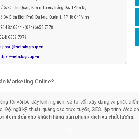
Hỏi đ
ố 6/25 Thổ Quan, Khâm Thiên, Đống Đa, TP.Hà Nội
ố 36 Điện Biên Phủ, Đa Kao, Quận 1, TP.Hồ Chí Minh
Thiết 
964 82 6644 - (024) 6658 7378
Quảng
(024) 6658 7378
Quảng
support@vietadsgroup.vn
Định n
ttps://vietadsgroup.vn
Nghĩa l
Phần 
tác Marketing Online?
húng tôi với bề dày kinh nghiệm sẽ tư vấn xây dựng và phát tr
line. Đội ngũ kỹ thuật quảng cáo trực tuyến, SEO, lập trình Web 
uôn
đem đến cho khách hàng sản phẩm/ dịch vụ chất lượng
.