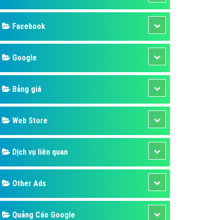
ụ Domain & Hosting
áp phần mềm
Facebook
áp quảng cáo TVC
p quảng cáo mobile
Google
p quảng cáo Online
Bảng giá
áp quảng cáo Skype
p Domain & Hosting
Web Store
p viết bài Marketing
 cáo Youtube
Dịch vụ liên quan
ụ quảng cáo Youtube
ụ quảng cáo Cốc Cốc
Other Ads
ụ quảng cáo Tiktok
ụ quảng cáo Zalo
Quảng Cáo Google