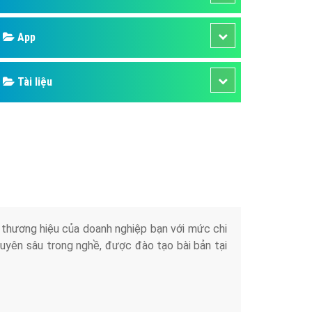
áp quảng cáo Youtube
App
kế ứng dụng
 cáo Cốc Cốc hiệu quả
Tài liệu
 cáo Zalo chuyên nghiệp
ghĩa
à gì
mềm ứng dụng hay
iển thương hiệu của doanh nghiệp bạn với mức chi
chuyên sâu trong nghề, được đào tạo bài bản tại