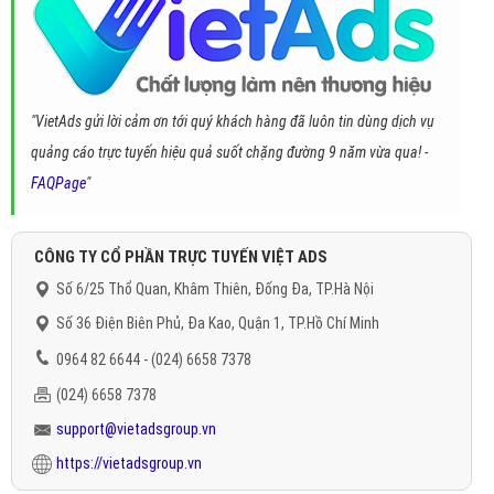
"VietAds gửi lời cảm ơn tới quý khách hàng đã luôn tin dùng dịch vụ
quảng cáo trực tuyến hiệu quả suốt chặng đường 9 năm vừa qua! -
FAQPage
"
CÔNG TY CỔ PHẦN TRỰC TUYẾN VIỆT ADS
Số 6/25 Thổ Quan, Khâm Thiên, Đống Đa, TP.Hà Nội
Số 36 Điện Biên Phủ, Đa Kao, Quận 1, TP.Hồ Chí Minh
0964 82 6644 - (024) 6658 7378
(024) 6658 7378
support@vietadsgroup.vn
https://vietadsgroup.vn