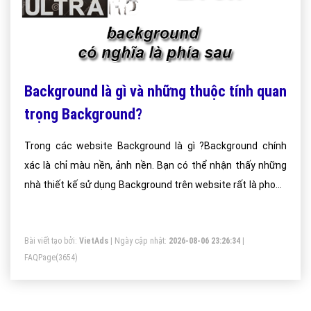
Background là gì và những thuộc tính quan
trọng Background?
Trong các website Background là gì ?Background chính
xác là chỉ màu nền, ảnh nền. Bạn có thể nhận thấy những
nhà thiết kế sử dụng Background trên website rất là phong
phú chứ không đơn giản chỉ dừng lại ở việc phối màu. Họ có
thể sử dụng những hình ảnh đẹp hay màu sắc bắt mắt để
Bài viết tạo bởi:
VietAds
| Ngày cập nhật:
2026-08-06 23:26:34
|
làm Background cho toàn bộ website, thay thế cho nền
FAQPage
(3654)
trắng mặc định ban đầu. Đây là một trong những thuộc
tính rất là quan trọng của website mà bạn cần nắm vững
nếu muốn tạo cho mình một một website có màu sắc hay