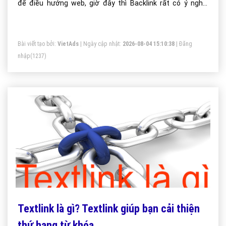
để điều hướng web, giờ đây thì Backlink rất có ý nghĩa
trong SEO. Số lượng Backlink là một trong những yếu tố
quan trọng đối với một website hoặc trang web.
Bài viết tạo bởi:
VietAds
| Ngày cập nhật:
2026-08-04 15:10:38
|
Đăng
nhập
(1237)
Textlink là gì? Textlink giúp bạn cải thiện
thứ hạng từ khóa