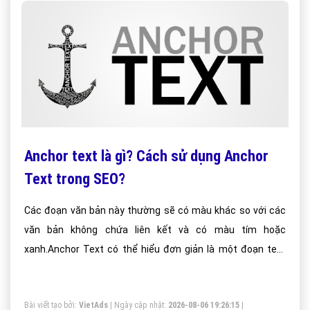
Anchor text là gì? Cách sử dụng Anchor
Text trong SEO?
Các đoạn văn bản này thường sẽ có màu khác so với các
văn bản không chứa liên kết và có màu tím hoặc
xanh.Anchor Text có thể hiểu đơn giản là một đoạn text
link để liên kết từ web khác tới website của bạn để lấy
backlink.
Bài viết tạo bởi:
VietAds
| Ngày cập nhật:
2026-08-06 19:26:15
|