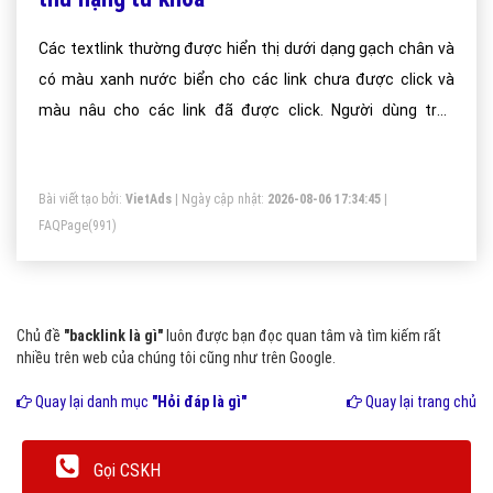
Các textlink thường được hiển thị dưới dạng gạch chân và
có màu xanh nước biển cho các link chưa được click và
màu nâu cho các link đã được click. Người dùng trên
Internet truy cập từ website này qua website khác bằng
cách click từ link này qua link khác.
Bài viết tạo bởi:
VietAds
| Ngày cập nhật:
2026-08-06 17:34:45
|
FAQPage
(991)
Chủ đề
"backlink là gì"
luôn được bạn đọc quan tâm và tìm kiếm rất
nhiều trên web của chúng tôi cũng như trên Google.
Quay lại danh mục
"Hỏi đáp là gì"
Quay lại trang chủ
Gọi CSKH