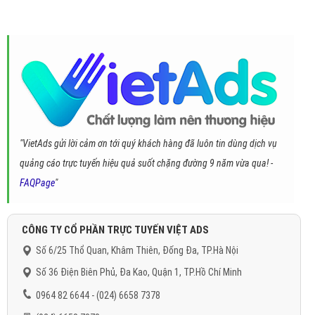
"VietAds gửi lời cảm ơn tới quý khách hàng đã luôn tin dùng dịch vụ
quảng cáo trực tuyến hiệu quả suốt chặng đường 9 năm vừa qua! -
FAQPage
"
CÔNG TY CỔ PHẦN TRỰC TUYẾN VIỆT ADS
Số 6/25 Thổ Quan, Khâm Thiên, Đống Đa, TP.Hà Nội
Số 36 Điện Biên Phủ, Đa Kao, Quận 1, TP.Hồ Chí Minh
0964 82 6644 - (024) 6658 7378