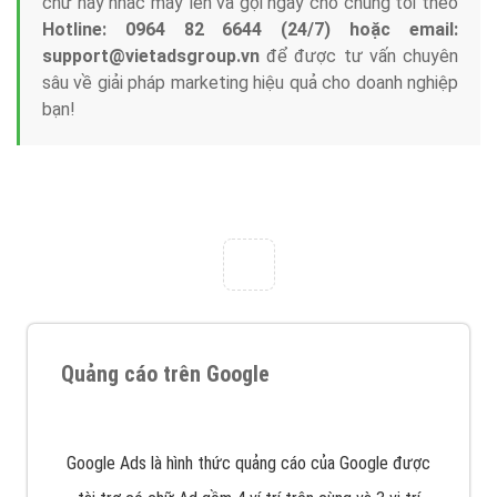
Nếu bạn đang cần quảng cáo, thiết kế web,
phát
triển Website cho doanh nghiệp mình
. Đừng chần
chừ hãy nhấc máy lên và gọi ngay cho chúng tôi theo
Hotline: 0964 82 6644 (24/7) hoặc email:
support@vietadsgroup.vn
để được tư vấn chuyên
sâu về giải pháp marketing hiệu quả cho doanh nghiệp
bạn!