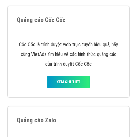
VietAds với đội ngũ SEOer giàu kinh nghiệm được đào
tạo bài bản tại các trung tâm SEO lớn như: Litado,
Inet, Vietmoz, Vinalink
XEM CHI TIẾT
Quảng cáo Youtube