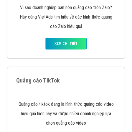
VietAds với đội ngũ chuyên viên tư ấn am hiểu về
chiến dịch quảng cáo Youtube sẽ tư vấn bạn giải pháp
tối ưu, hiệu quả nhất
XEM CHI TIẾT
Thiết kế Website