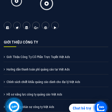
Quảng cáo Zalo
Vì sao doanh nghiệp bạn nên quảng cáo trên Zalo?
Hãy cùng VietAds tìm hiểu về các hình thức quảng
cáo Zalo hiệu quả
XEM CHI TIẾT
Chat hỗ trợ