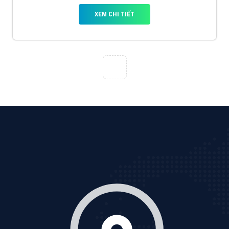
Tìm công ty thiết kế website uy tín, chuyên nghiệp tại
Hà Nội là rất khó cho khách hàng. VietAds xin giới
thiệu công ty thiết kế Viet
XEM CHI TIẾT