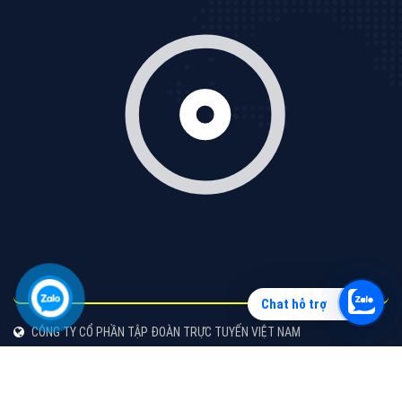
Vì sao doanh nghiệp bạn nên quảng cáo trên Zalo?
Hãy cùng VietAds tìm hiểu về các hình thức quảng
cáo Zalo hiệu quả
XEM CHI TIẾT
Chat hỗ trợ