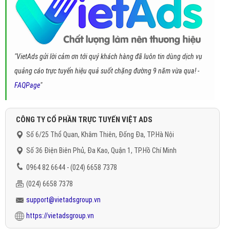
"VietAds gửi lời cảm ơn tới quý khách hàng đã luôn tin dùng dịch vụ
quảng cáo trực tuyến hiệu quả suốt chặng đường 9 năm vừa qua! -
FAQPage
"
CÔNG TY CỔ PHẦN TRỰC TUYẾN VIỆT ADS
Số 6/25 Thổ Quan, Khâm Thiên, Đống Đa, TP.Hà Nội
Số 36 Điện Biên Phủ, Đa Kao, Quận 1, TP.Hồ Chí Minh
0964 82 6644 - (024) 6658 7378
(024) 6658 7378
support@vietadsgroup.vn
https://vietadsgroup.vn