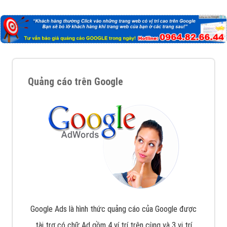
Công ty Việt Ads thành lập từ năm 2013
, chúng tôi
với bề dày kinh nghiệm sẽ tư vấn xây dựng và phát
triển thương hiệu của doanh nghiệp bạn với mức chi
phí mà bạn có thể đầu tư cho marketing online. Đội
ngũ kỹ thuật quảng cáo trực tuyến, SEO, lập trình
Web chuyên sâu trong nghề, được đào tạo bài bản tại
trung tâm marketing online uy tín hàng năm, luôn
đem
đến cho khách hàng sản phẩm/ dịch vụ chất
lượng
.