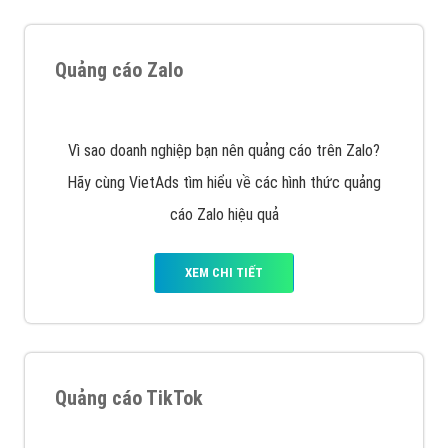
Tìm công ty thiết kế website uy tín, chuyên nghiệp tại
Hà Nội là rất khó cho khách hàng. VietAds xin giới
thiệu công ty thiết kế Viet
XEM CHI TIẾT
Quảng cáo Cốc Cốc