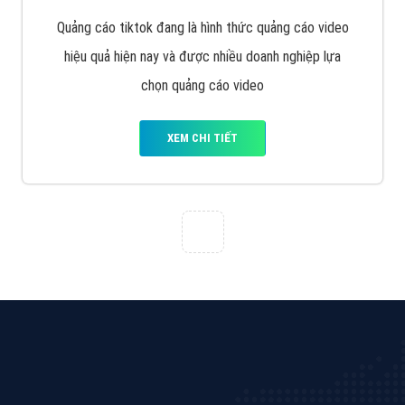
Cốc Cốc là trình duyệt web trực tuyến hiệu quả, hãy
cùng VietAds tìm hiểu về các hình thức quảng cáo
của trình duyệt Cốc Cốc
XEM CHI TIẾT
Quảng cáo Zalo