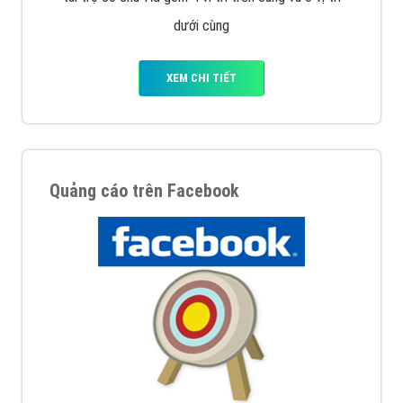
Nếu bạn đang cần quảng cáo, thiết kế web,
phát
triển Website cho doanh nghiệp mình
. Đừng chần
chừ hãy nhấc máy lên và gọi ngay cho chúng tôi theo
Hotline: 0964 82 6644 (24/7) hoặc email:
support@vietadsgroup.vn
để được tư vấn chuyên
sâu về giải pháp marketing hiệu quả cho doanh nghiệp
bạn!