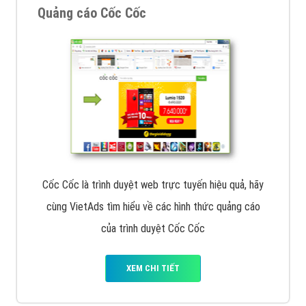
VietAds với đội ngũ chuyên viên tư ấn am hiểu về
chiến dịch quảng cáo Youtube sẽ tư vấn bạn giải pháp
tối ưu, hiệu quả nhất
XEM CHI TIẾT
Thiết kế Website