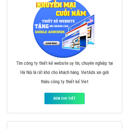
VietAds với đội ngũ SEOer giàu kinh nghiệm được đào
tạo bài bản tại các trung tâm SEO lớn như: Litado,
Inet, Vietmoz, Vinalink
XEM CHI TIẾT
Quảng cáo Youtube