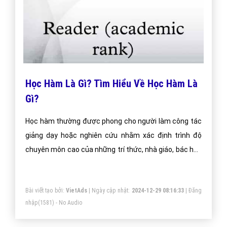
Học Hàm Là Gì? Tìm Hiểu Về Học Hàm Là
Gì?
Học hàm thường được phong cho người làm công tác
giảng dạy hoặc nghiên cứu nhằm xác định trình độ
chuyên môn cao của những trí thức, nhà giáo, bác học
và nhà khoa học. Hiện có hai danh hiệu chính là giáo sư
và phó giáo sư.
Bài viết tạo bởi:
VietAds
| Ngày cập nhật:
2024-12-29 08:16:33
|
Đăng
nhập
(1581) - No Audio