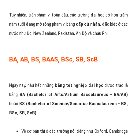
Tuy nhiên, trên phạm vi toàn cầu, các trường đại học có hơn trăm
năm tuổi đang mở rộng phạm vi bằng
cấp cử nhân
, đặc biệt ở các
nước như Úc, New Zealand, Pakistan, Ấn Độ và châu Phi.
BA, AB, BS, BAAS, BSc, SB, ScB
Ngày nay, hầu hết những
bằng
tốt nghiệp đại học
được trao là
bằng
BA
(Bachelor of Arts/Artium Baccalaureus - BA/AB)
hoặc
BS (Bachelor of Science/Scientiæ Baccalaureus - BS,
BSc, SB, ScB)
.
Về cơ bản thì ở các trường nổi tiếng như Oxford, Cambridge