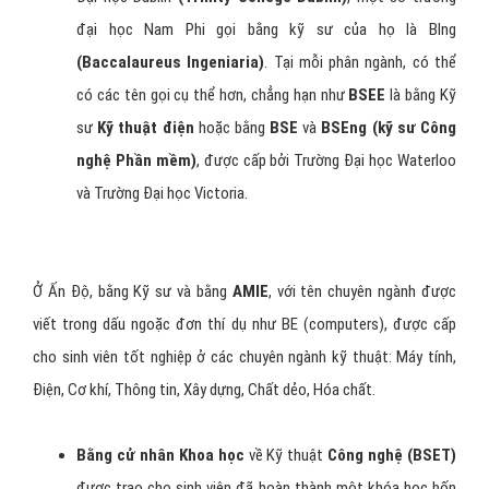
đại học Nam Phi gọi bằng kỹ sư của họ là BIng
(Baccalaureus Ingeniaria)
. Tại mỗi phân ngành, có thể
có các tên gọi cụ thể hơn, chẳng hạn như
BSEE
là bằng Kỹ
sư
Kỹ thuật điện
hoặc bằng
BSE
và
BSEng
(kỹ sư Công
nghệ Phần mềm)
, được cấp bởi Trường Đại học Waterloo
và Trường Đại học Victoria.
Ở Ấn Độ, bằng Kỹ sư và bằng
AMIE
, với tên chuyên ngành được
viết trong dấu ngoặc đơn thí dụ như BE (computers), được cấp
cho sinh viên tốt nghiệp ở các chuyên ngành kỹ thuật: Máy tính,
Điện, Cơ khí, Thông tin, Xây dựng, Chất dẻo, Hóa chất.
Bằng cử nhân Khoa học
về Kỹ thuật
Công nghệ (BSET)
được trao cho sinh viên đã hoàn thành một khóa học bốn