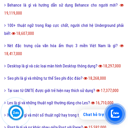
Behance là gì và hướng dẫn sử dụng Behance cho người mới?
19,119,000
100+ thuật ngữ trong Rap cực chất, người chơi hệ Underground phải
biết
18,607,000
Nét đặc trưng của văn hóa ẩm thực 3 miền Việt Nam là gì?
18,417,000
Desktop là gì và các loại màn hình Desktop thông dụng?
18,297,000
Seo phi là gì và những tư thế Seo phi độc đáo?
18,268,000
Tại sao từ GNITE được giới trẻ hiện nay thích sử dụng?
17,377,000
Les là gì và những thuật ngữ thường dùng cho Les?
16,710,000
Chat hỗ trợ
Ngôn lù là gì và một số thuật ngữ hay trong tiểu thuyết?
16,497,000
Post là gì và sự khác nhau giữa Post với Page?
15,592,000