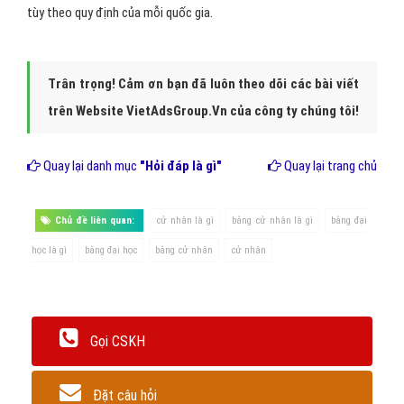
tùy theo quy định của mỗi quốc gia.
Trân trọng! Cảm ơn bạn đã luôn theo dõi các bài viết
trên Website VietAdsGroup.Vn của công ty chúng tôi!
Quay lại danh mục
"Hỏi đáp là gì"
Quay lại trang chủ
Chủ đề liên quan:
cử nhân là gì
bằng cử nhân là gì
bằng đại
học là gì
bằng đại học
bằng cử nhân
cử nhân
Gọi CSKH
Đặt câu hỏi