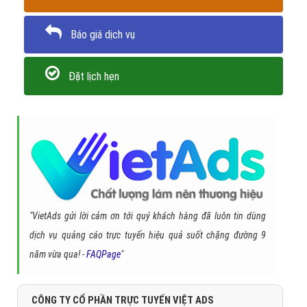
Báo giá dịch vụ
Đặt lịch hẹn
"VietAds gửi lời cảm ơn tới quý khách hàng đã luôn tin dùng
dịch vụ quảng cáo trực tuyến hiệu quả suốt chặng đường 9
năm vừa qua! -
FAQPage
"
CÔNG TY CỔ PHẦN TRỰC TUYẾN VIỆT ADS