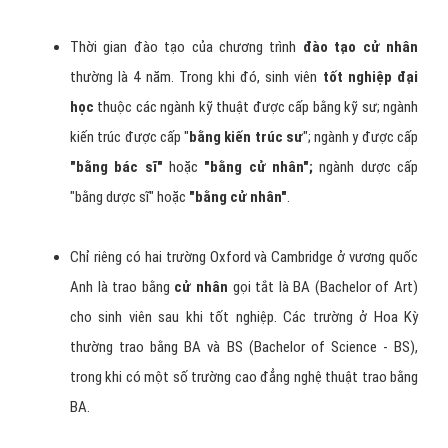
Thời gian đào tạo của chương trình
đào tạo cử nhân
thường là 4 năm. Trong khi đó, sinh viên
tốt nghiệp đại
học
thuộc các ngành kỹ thuật được cấp bằng kỹ sư; ngành
kiến trúc được cấp "
bằng kiến trúc sư
"; ngành y được cấp
"bằng bác sĩ"
hoặc
"bằng cử nhân";
ngành dược cấp
"bằng dược sĩ" hoặc
"bằng cử nhân"
.
Chỉ riêng có hai trường Oxford và Cambridge ở vương quốc
Anh là trao bằng
cử nhân
gọi tắt là BA (Bachelor of Art)
cho sinh viên sau khi tốt nghiệp. Các trường ở Hoa Kỳ
thường trao bằng BA và BS (Bachelor of Science - BS),
trong khi có một số trường cao đẳng nghệ thuật trao bằng
BA.