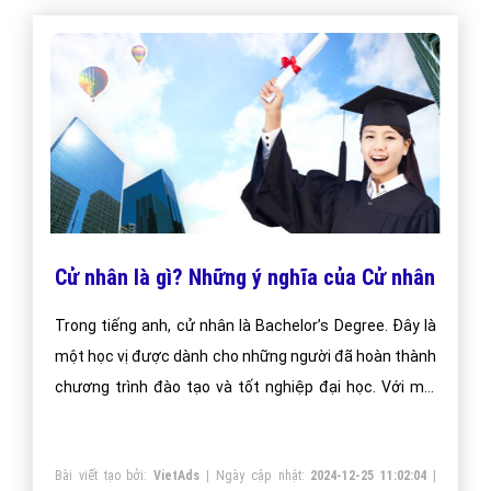
Cử nhân là gì? Những ý nghĩa của Cử nhân
Trong tiếng anh, cử nhân là Bachelor’s Degree. Đây là
một học vị được dành cho những người đã hoàn thành
chương trình đào tạo và tốt nghiệp đại học. Với mỗi
trường đại học, mỗi quốc gia sẽ có những quy định
riêng về việc cấp bằng cử nhân.
Bài viết tạo bởi:
VietAds
| Ngày cập nhật:
2024-12-25 11:02:04
|