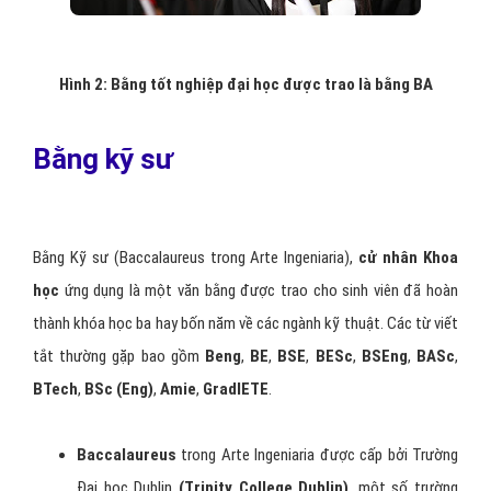
Hình 2: Bằng tốt nghiệp đại học được trao là bằng BA
Bằng kỹ sư
Bằng Kỹ sư (Baccalaureus trong Arte Ingeniaria),
cử nhân Khoa
học
ứng dụng là một văn bằng được trao cho sinh viên đã hoàn
thành khóa học ba hay bốn năm về các ngành kỹ thuật. Các từ viết
tắt thường gặp bao gồm
Beng
,
BE
,
BSE
,
BESc
,
BSEng
,
BASc
,
BTech
,
BSc (Eng)
,
Amie
,
GradIETE
.
Baccalaureus
trong Arte Ingeniaria được cấp bởi Trường
Đại học Dublin
(Trinity College Dublin)
, một số trường