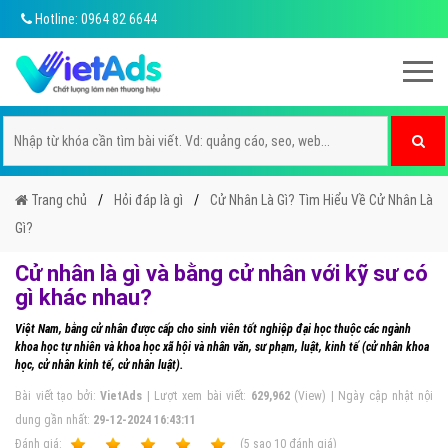
Hotline: 0964 82 6644
Trang chủ
Hỏi đáp là gì
Cử Nhân Là Gì? Tìm Hiểu Về Cử Nhân Là
Gì?
Cử nhân là gì và bằng cử nhân với kỹ sư có
gì khác nhau?
Việt Nam, bằng cử nhân được cấp cho sinh viên tốt nghiệp đại học thuộc các ngành
khoa học tự nhiên và khoa học xã hội và nhân văn, sư phạm, luật, kinh tế (cử nhân khoa
học, cử nhân kinh tế, cử nhân luật).
Bài viết tạo bởi:
VietAds
| Lượt xem bài viết:
629,962
(View) | Ngày cập nhật nội
dung gần nhất:
29-12-2024 16:43:11
Ðánh giá:
1
2
3
4
5
(
5
sao
10
đánh giá)