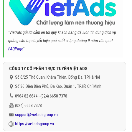
"VietAds gửi lời cảm ơn tới quý khách hàng đã luôn tin dùng dịch vụ
quảng cáo trực tuyến hiệu quả suốt chặng đường 9 năm vừa qua! -
FAQPage
"
CÔNG TY CỔ PHẦN TRỰC TUYẾN VIỆT ADS
Số 6/25 Thổ Quan, Khâm Thiên, Đống Đa, TP.Hà Nội
Số 36 Điện Biên Phủ, Đa Kao, Quận 1, TP.Hồ Chí Minh
0964 82 6644 - (024) 6658 7378
(024) 6658 7378
support@vietadsgroup.vn
https://vietadsgroup.vn