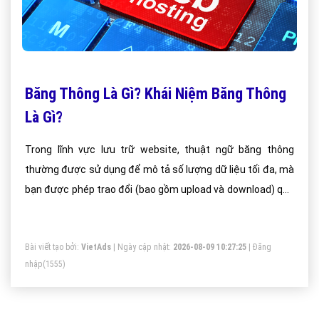
Băng Thông Là Gì? Khái Niệm Băng Thông
Là Gì?
Trong lĩnh vực lưu trữ website, thuật ngữ băng thông
thường được sử dụng để mô tả số lượng dữ liệu tối đa, mà
bạn được phép trao đổi (bao gồm upload và download) qua
lại giữa website (hoặc server) và người sử dụng trong một
đơn vị thời gian thường là tháng. Tóm lại, băng thông là
Bài viết tạo bởi:
VietAds
| Ngày cập nhật:
2026-08-09 10:27:25
|
Đăng
thông số chỉ dung lượng tối đa mà website của bạn được
nhập
(1555)
lưu chuyển qua lại mỗi tháng.