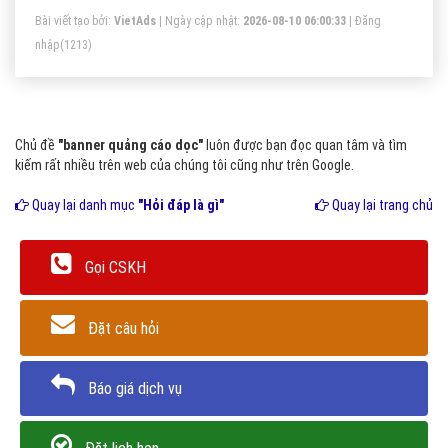
Bài viết tạo bởi:
VietAds
| Ngày cập nhật:
2026-08-10 06:00:33
|
Đăng
nhập
(1213)
Chủ đề
"banner quảng cáo dọc"
luôn được bạn đọc quan tâm và tìm
kiếm rất nhiều trên web của chúng tôi cũng như trên Google.
Quay lại danh mục
"Hỏi đáp là gì"
Quay lại trang chủ
Gọi CSKH
Đặt câu hỏi
Báo giá dịch vụ