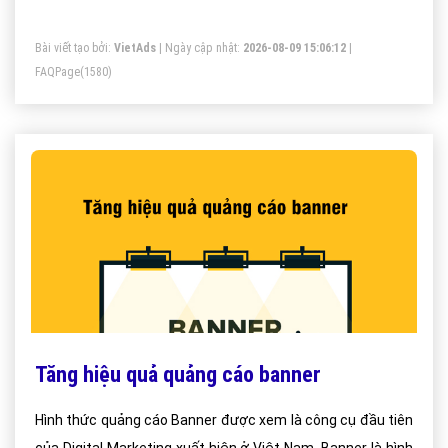
quảng cáo của bạn hơn rất nhiều mà không tốn quá nhiều
Bài viết tạo bởi:
VietAds
| Ngày cập nhật:
2026-08-09 15:06:12
|
chi phí.
FAQPage
(1580)
Tăng hiệu quả quảng cáo banner
Hình thức quảng cáo Banner được xem là công cụ đầu tiên