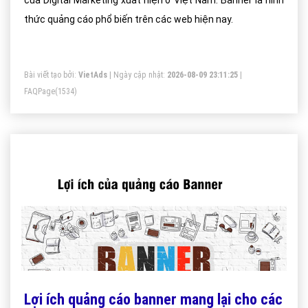
của Digital Marketing xuất hiện ở Việt Nam. Banner là hình
thức quảng cáo phổ biến trên các web hiện nay.
Bài viết tạo bởi:
VietAds
| Ngày cập nhật:
2026-08-09 23:11:25
|
FAQPage
(1534)
Lợi ích quảng cáo banner mang lại cho các