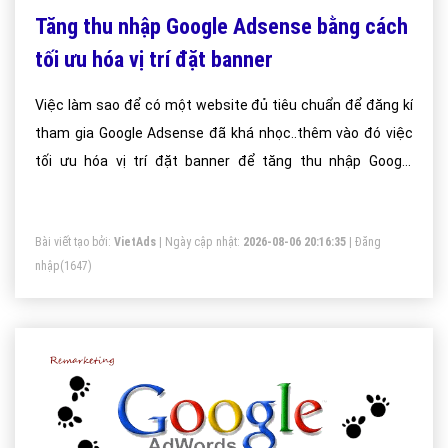
Tăng thu nhập Google Adsense bằng cách
tối ưu hóa vị trí đặt banner
Việc làm sao để có một website đủ tiêu chuẩn để đăng kí
tham gia Google Adsense đã khá nhọc..thêm vào đó việc
tối ưu hóa vị trí đặt banner để tăng thu nhập Google
Adsense là điều đáng để chúng ta nói đến.
Bài viết tạo bởi:
VietAds
| Ngày cập nhật:
2026-08-06 20:16:35
|
Đăng
nhập
(1647)