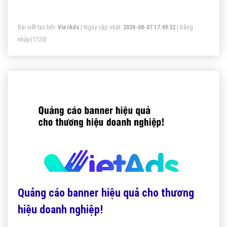
của sản phẩm hoặc của text. Dưới đây sẽ là tính chất của
từng màu sắc mà bạn có thể tham khảo.
Bài viết tạo bởi:
VietAds
| Ngày cập nhật:
2026-08-07 17:49:32
|
Đăng
nhập
(1720)
Quảng cáo banner hiệu quả cho thương
hiệu doanh nghiệp!