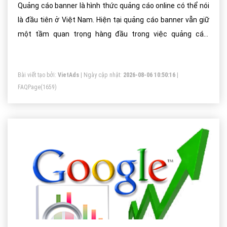
Quảng cáo banner là hình thức quảng cáo online có thể nói
là đầu tiên ở Việt Nam. Hiện tại quảng cáo banner vẫn giữ
một tầm quan trọng hàng đầu trong việc quảng cáo,
truyền thông thương hiệu cho doanh nghiệp lớn, trên các
kênh truyền thông online uy tín, đặc biệt quan trọng trong
Bài viết tạo bởi:
VietAds
| Ngày cập nhật:
2026-08-06 10:50:16
|
các chiến dịch quảng cáo truyền thông (Digital Marketing
FAQPage
(1659)
Campain). Sau đây là một vài gợi ý để quảng cáo banner
hiệu quả: