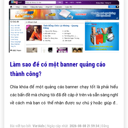
Làm sao để có một banner quảng cáo
thành công?
Chìa khóa để một quảng cáo banner chạy tốt là phải hiểu
các bấn đề mà chúng tôi đã đề cập ở trên và sẵn sàng nghĩ
về cách mà bạn có thể nhận được sự chú ý hoặc giúp đỡ
của những người lướt web với quảng cáo của bạn. Dưới đây
là một vài ý tưởng hướng dẫn cách tạo ra những điều đó:
Bài viết tạo bởi:
VietAds
| Ngày cập nhật:
2026-08-08 21:59:34
|
Đăng