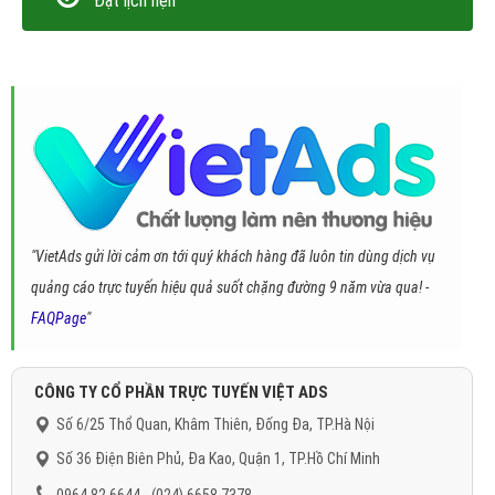
Đặt lịch hẹn
"VietAds gửi lời cảm ơn tới quý khách hàng đã luôn tin dùng dịch vụ
quảng cáo trực tuyến hiệu quả suốt chặng đường 9 năm vừa qua! -
FAQPage
"
CÔNG TY CỔ PHẦN TRỰC TUYẾN VIỆT ADS
Số 6/25 Thổ Quan, Khâm Thiên, Đống Đa, TP.Hà Nội
Số 36 Điện Biên Phủ, Đa Kao, Quận 1, TP.Hồ Chí Minh