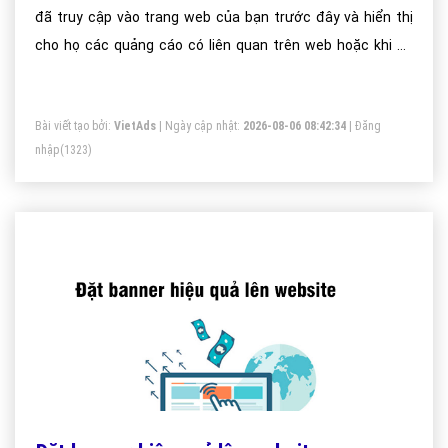
đã truy cập vào trang web của bạn trước đây và hiển thị
cho họ các quảng cáo có liên quan trên web hoặc khi họ
tìm kiếm trên Google.
Bài viết tạo bởi:
VietAds
| Ngày cập nhật:
2026-08-06 08:42:34
|
Đăng
nhập
(1323)