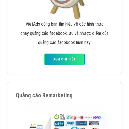
Quảng cáo trên Google
Google Ads là hình thức quảng cáo của Google được
tài trợ có chữ Ad gồm 4 ví trí trên cùng và 3 vị trí
dưới cùng