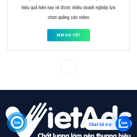
Quảng cáo Zalo
Vì sao doanh nghiệp bạn nên quảng cáo trên Zalo?
Hãy cùng VietAds tìm hiểu về các hình thức quảng
cáo Zalo hiệu quả
XEM CHI TIẾT
Chat hỗ trợ