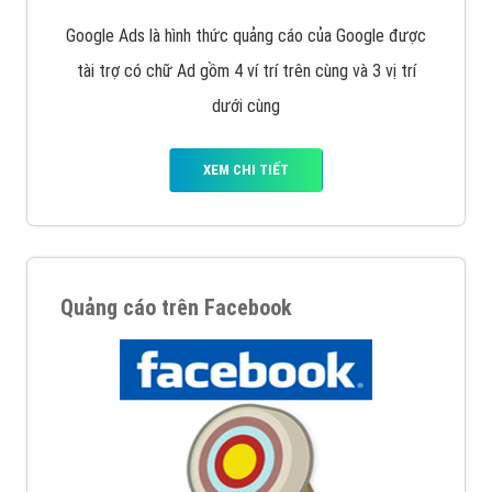
Nếu bạn đang cần quảng cáo, thiết kế web,
phát
triển Website cho doanh nghiệp mình
. Đừng chần
chừ hãy nhấc máy lên và gọi ngay cho chúng tôi theo
Hotline: 0964 82 6644 (24/7) hoặc email:
support@vietadsgroup.vn
để được tư vấn chuyên
sâu về giải pháp marketing hiệu quả cho doanh nghiệp
bạn!