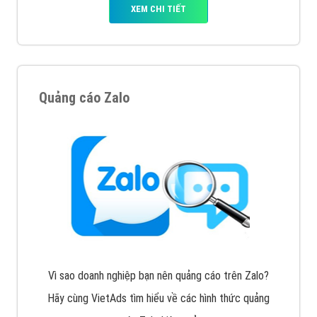
Tìm công ty thiết kế website uy tín, chuyên nghiệp tại
Hà Nội là rất khó cho khách hàng. VietAds xin giới
thiệu công ty thiết kế Viet
XEM CHI TIẾT
Quảng cáo Cốc Cốc