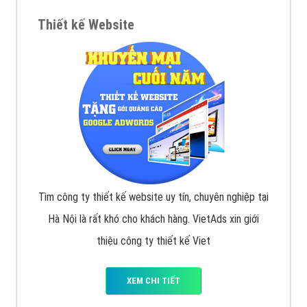
VietAds với đội ngũ SEOer giàu kinh nghiệm được đào
tạo bài bản tại các trung tâm SEO lớn như: Litado,
Inet, Vietmoz, Vinalink
XEM CHI TIẾT
Quảng cáo Youtube