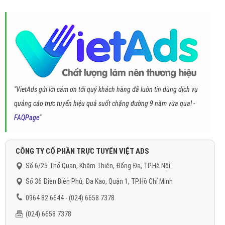
"VietAds gửi lời cảm ơn tới quý khách hàng đã luôn tin dùng dịch vụ
quảng cáo trực tuyến hiệu quả suốt chặng đường 9 năm vừa qua! -
FAQPage
"
CÔNG TY CỔ PHẦN TRỰC TUYẾN VIỆT ADS
Số 6/25 Thổ Quan, Khâm Thiên, Đống Đa, TP.Hà Nội
Số 36 Điện Biên Phủ, Đa Kao, Quận 1, TP.Hồ Chí Minh
0964 82 6644 - (024) 6658 7378
(024) 6658 7378