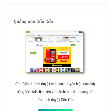
VietAds với đội ngũ chuyên viên tư ấn am hiểu về
chiến dịch quảng cáo Youtube sẽ tư vấn bạn giải pháp
tối ưu, hiệu quả nhất
XEM CHI TIẾT
Thiết kế Website