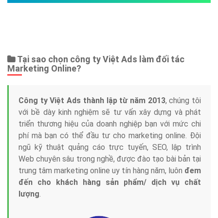
Bảng giá
Web Store
Dịch vụ liên quan
Other Ads
Quảng Cáo Google
App
Tài liệu