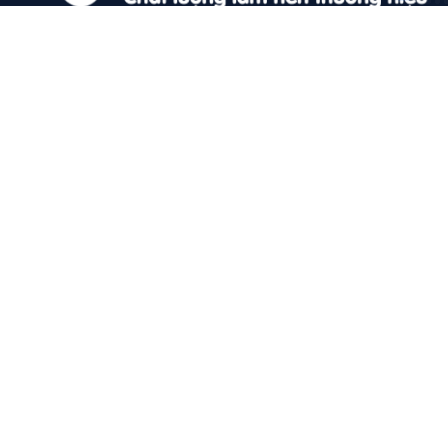
Quảng cáo TikTok
Quảng cáo tiktok đang là hình thức quảng cáo video
hiệu quả hiện nay và được nhiều doanh nghiệp lựa
chọn quảng cáo video