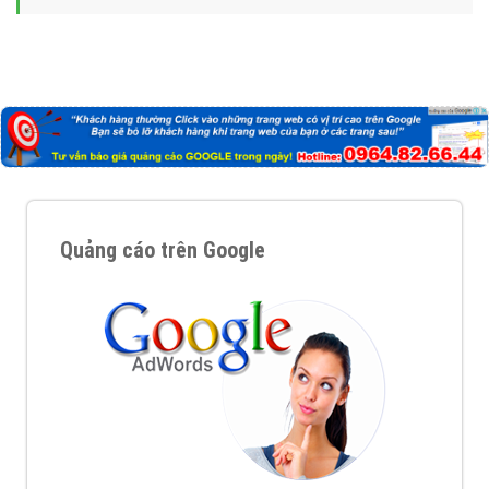
Tại sao chọn công ty Việt Ads làm đối tác
Marketing Online?
Công ty Việt Ads thành lập từ năm 2013
, chúng tôi
với bề dày kinh nghiệm sẽ tư vấn xây dựng và phát
triển thương hiệu của doanh nghiệp bạn với mức chi
phí mà bạn có thể đầu tư cho marketing online. Đội
ngũ kỹ thuật quảng cáo trực tuyến, SEO, lập trình
Web chuyên sâu trong nghề, được đào tạo bài bản tại
trung tâm marketing online uy tín hàng năm, luôn
đem
đến cho khách hàng sản phẩm/ dịch vụ chất
lượng
.