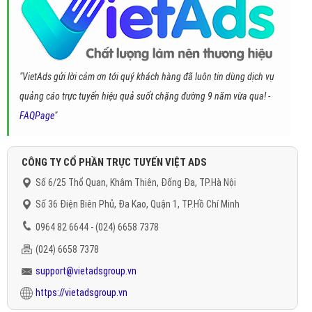
"VietAds gửi lời cảm ơn tới quý khách hàng đã luôn tin dùng dịch vụ
quảng cáo trực tuyến hiệu quả suốt chặng đường 9 năm vừa qua! -
FAQPage
"
CÔNG TY CỔ PHẦN TRỰC TUYẾN VIỆT ADS
Số 6/25 Thổ Quan, Khâm Thiên, Đống Đa, TP.Hà Nội
Số 36 Điện Biên Phủ, Đa Kao, Quận 1, TP.Hồ Chí Minh
0964 82 6644 - (024) 6658 7378
(024) 6658 7378
support@vietadsgroup.vn
https://vietadsgroup.vn