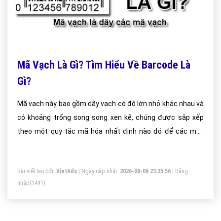
Mã Vạch Là Gì? Tìm Hiểu Về Barcode Là
Gì?
Mã vạch này bao gồm dãy vạch có độ lớn nhỏ khác nhau và
có khoảng trống song song xen kẽ, chúng được sắp xếp
theo một quy tắc mã hóa nhất định nào đó để các máy
quét, máy đọc mã vạch có thể đọc được thông tin.
Bài viết tạo bởi:
VietAds
| Ngày cập nhật:
2026-08-06 23:25:56
|
Đăng
nhập
(1491)