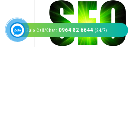
0964 82 6644
Zalo Call/Chat:
(24/7)
VietAds với đội ngũ SEOer giàu kinh nghiệm
được đào tạo bài bản tại các trung tâm SEO
lớn như: Litado, Inet, Vietmoz, Vinalink
XEM CHI TIẾT