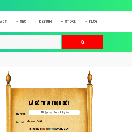
 ADS
SEO
DESIGN
STORE
BLOG
ner
 cáo Mobile
SEO Website
Thiết kế Web
nner
p quảng cáo Instagram
Dịch vụ SEO Website
Thiết kế Website
 cáo Zalo
Hỏi đáp SEO Google
Danh sách Website
 cáo Instagram
Thiết kế Landing Page
cáo Online
Dịch vụ thiết kế Website
 cáo Skype
Hỏi đáp Website
 cáo TVC
 cáo Cốc Cốc
mềm ứng dụng hay