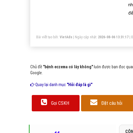
nh
để
ph
Bài viết tạo bởi:
VietAds
| Ngày cập nhật:
2026-08-06 13:31:17
|
Đ
Chủ đề
"bệnh eczema có lây không"
luôn được bạn đọc quan
Google.
Quay lại danh mục
"Hỏi đáp là gì"
Gọi CSKH
Đặt câu hỏi
CÔN