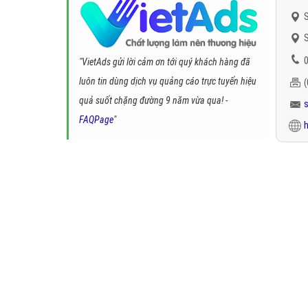
S
S
0
"VietAds gửi lời cảm ơn tới quý khách hàng đã
luôn tin dùng dịch vụ quảng cáo trực tuyến hiệu
quả suốt chặng đường 9 năm vừa qua! -
FAQPage
"
h