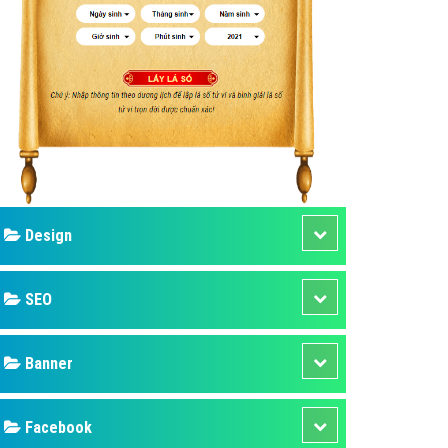
ụ Domain & Hosting
áp phần mềm
áp quảng cáo TVC
p quảng cáo mobile
p quảng cáo Online
áp quảng cáo Skype
p Domain & Hosting
Design
p viết bài Marketing
 cáo Youtube
SEO
ụ quảng cáo Youtube
ụ quảng cáo Cốc Cốc
Banner
ụ quảng cáo Tiktok
Facebook
ụ quảng cáo Zalo