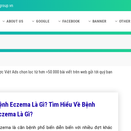
group.vn
ABOUT US
GOOGLE
FACEBOOK
BANNER
OTHER
Giới thiệu công ty Việt Ads
Kinh nghiệm quảng cáo Google
Kinh nghiệm quảng cáo Facebook
Dịch vụ quảng cáo Ban
Quảng
Hướng dẫn thanh toán Việt Ads
Kiến thức quảng cáo Google
Dịch vụ quảng cáo Facebook
Hỏi đáp quảng cáo Ba
Hỏi đá
Chính sách bảo mật Việt Ads
Dịch vụ quảng cáo Google
Kiến thức quảng cáo Facebook
Quảng cáo Banner
Quảng
Chính sách bảo hành & bảo trì Việt Ads
Quảng cáo Google Adwords
Quảng cáo Facebook
Quảng
c Việt Ads chọn lọc từ hơn >50.000 bài viết trên web gửi tới quý bạn
Liên hệ Việt Ads
Các hình thức quảng cáo Google
Hỏi đáp Facebook
Quảng 
Chính sách đại lý Việt Ads
Hướng dẫn chạy quảng cáo Google
Quảng
Tiện ích mở rộng quảng cáo Google
Quảng
ệnh Eczema Là Gì? Tìm Hiểu Về Bệnh
Hỏi đáp Google
Quảng
czema Là Gì?
Phần 
zema là căn bệnh phổ biến diễn biến với nhiều đợt khác