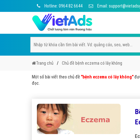
Hotline: 0964 82 6644
Email: support@vietads
Trang chủ
Chủ đề bệnh eczema có lây không
Một số bài viết theo chủ đề
"bệnh eczema có lây không"
đượ
đọc.
B
E
Ec