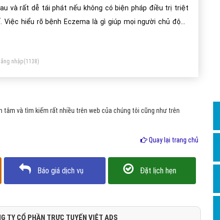
Dịch v
au và rất dễ tái phát nếu không có biện pháp điều trị triệt
Hỏi đ
. Việc hiểu rõ bệnh Eczema là gì giúp mọi người chủ động
òng tránh và điều trị bệnh.
Hỏi đ
Hỏi đá
ăng nhập
(1138)
Hỏi đá
Hỏi đ
Hỏi đá
 tâm và tìm kiếm rất nhiều trên web của chúng tôi cũng như trên
Hỏi đá
Quay lại trang chủ
Quảng
Dịch v
Báo giá dịch vụ
Đặt lịch hẹn
Dịch v
Dịch v
Dịch v
G TY CỔ PHẦN TRỰC TUYẾN VIỆT ADS