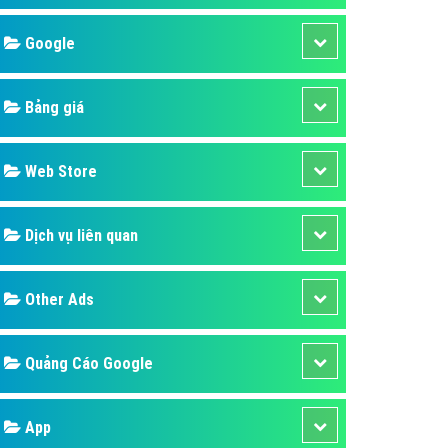
áp quảng cáo Youtube
Google
kế ứng dụng
 cáo Cốc Cốc hiệu quả
Bảng giá
 cáo Zalo chuyên nghiệp
ghĩa
Web Store
à gì
Dịch vụ liên quan
mềm ứng dụng hay
Other Ads
Quảng Cáo Google
App