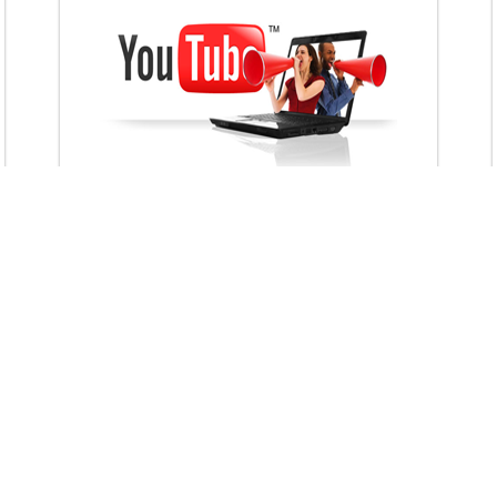
VietAds với đội ngũ chuyên viên tư ấn am
hiểu về chiến dịch quảng cáo Youtube sẽ tư
vấn bạn giải pháp tối ưu, hiệu quả nhất
XEM CHI TIẾT