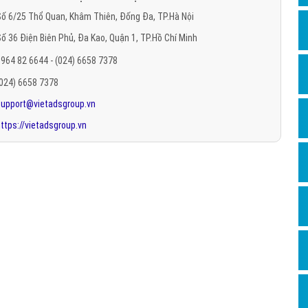
Hỏi đ
ố 6/25 Thổ Quan, Khâm Thiên, Đống Đa, TP.Hà Nội
ố 36 Điện Biên Phủ, Đa Kao, Quận 1, TP.Hồ Chí Minh
Thiết 
964 82 6644 - (024) 6658 7378
Quảng
(024) 6658 7378
Quảng
support@vietadsgroup.vn
Định n
ttps://vietadsgroup.vn
Nghĩa l
Phần 