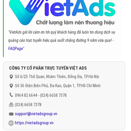
"VietAds gửi lời cảm ơn tới quý khách hàng đã luôn tin dùng dịch vụ
quảng cáo trực tuyến hiệu quả suốt chặng đường 9 năm vừa qua! -
FAQPage
"
CÔNG TY CỔ PHẦN TRỰC TUYẾN VIỆT ADS
Số 6/25 Thổ Quan, Khâm Thiên, Đống Đa, TP.Hà Nội
Số 36 Điện Biên Phủ, Đa Kao, Quận 1, TP.Hồ Chí Minh
0964 82 6644 - (024) 6658 7378
(024) 6658 7378
support@vietadsgroup.vn
https://vietadsgroup.vn