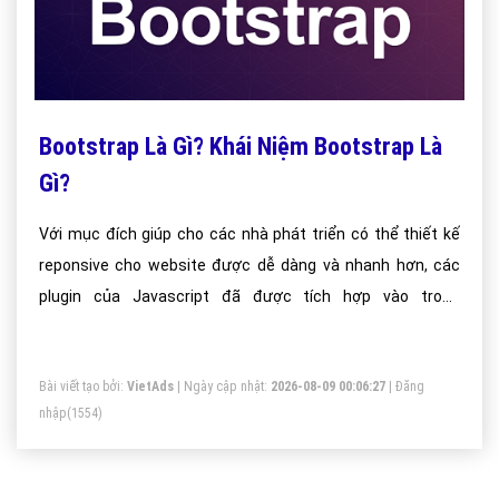
Bootstrap Là Gì? Khái Niệm Bootstrap Là
Gì?
Với mục đích giúp cho các nhà phát triển có thể thiết kế
reponsive cho website được dễ dàng và nhanh hơn, các
plugin của Javascript đã được tích hợp vào trong
Bootstrap. Đây là 1 framework dễ học, dễ sử dụng, mềm
mượt nhanh chóng và dễ dàng để xây dựng giao diện
Bài viết tạo bởi:
VietAds
| Ngày cập nhật:
2026-08-09 00:06:27
|
Đăng
website, có hỗ trợ responsive .
nhập
(1554)