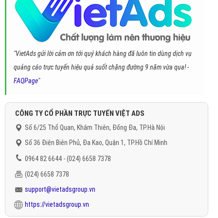
"VietAds gửi lời cảm ơn tới quý khách hàng đã luôn tin dùng dịch vụ
quảng cáo trực tuyến hiệu quả suốt chặng đường 9 năm vừa qua! -
FAQPage
"
CÔNG TY CỔ PHẦN TRỰC TUYẾN VIỆT ADS
Số 6/25 Thổ Quan, Khâm Thiên, Đống Đa, TP.Hà Nội
Số 36 Điện Biên Phủ, Đa Kao, Quận 1, TP.Hồ Chí Minh
0964 82 6644 - (024) 6658 7378
(024) 6658 7378
support@vietadsgroup.vn
https://vietadsgroup.vn