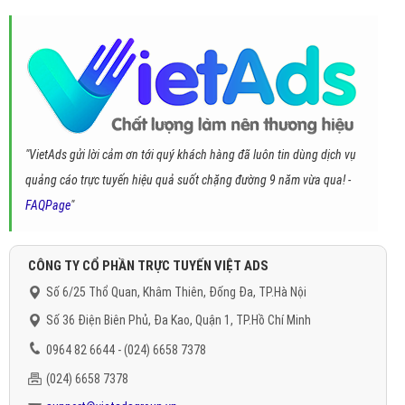
"VietAds gửi lời cảm ơn tới quý khách hàng đã luôn tin dùng dịch vụ
quảng cáo trực tuyến hiệu quả suốt chặng đường 9 năm vừa qua! -
FAQPage
"
CÔNG TY CỔ PHẦN TRỰC TUYẾN VIỆT ADS
Số 6/25 Thổ Quan, Khâm Thiên, Đống Đa, TP.Hà Nội
Số 36 Điện Biên Phủ, Đa Kao, Quận 1, TP.Hồ Chí Minh
0964 82 6644 - (024) 6658 7378
(024) 6658 7378