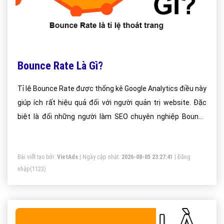
Bounce Rate Là Gì?
Tỉ lệ Bounce Rate được thống kê Google Analytics điều này
giúp ích rất hiệu quả đối với người quản trị website. Đặc
biệt là đối những người làm SEO chuyên nghiệp Bounce
Rate là một thước đo về hiệu quả của một website trong
việc khuyến khích người dùng tiếp tục xem các trang khác
Bài viết tạo bởi:
VietAds
| Ngày cập nhật:
2026-08-05 23:27:41
|
Đăng
của website. Nó được thể hiện như là một tỷ lệ phần trăm
nhập
(1123)
và đại diện cho tỷ lệ lần mà kết thúc trên trang đầu tiên
của trang web mà người truy cập nhìn thấy.