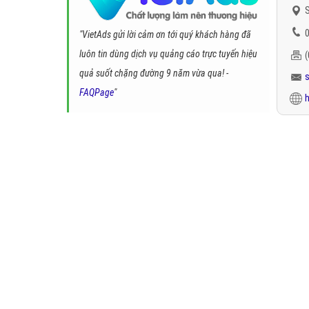
S
0
"VietAds gửi lời cảm ơn tới quý khách hàng đã
luôn tin dùng dịch vụ quảng cáo trực tuyến hiệu
quả suốt chặng đường 9 năm vừa qua! -
FAQPage
"
h