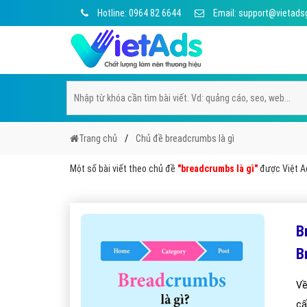
Hotline: 0964 82 6644
Email: support@vietads
Trang chủ
Chủ đề breadcrumbs là gì
Một số bài viết theo chủ đề
"breadcrumbs là gì"
được Việt Ad
B
B
Về
cấ