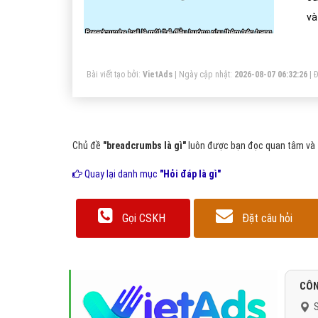
và
tr
Bài viết tạo bởi:
VietAds
| Ngày cập nhật:
2026-08-07 06:32:26
|
Đ
Chủ đề
"breadcrumbs là gì"
luôn được bạn đọc quan tâm và t
Quay lại danh mục
"Hỏi đáp là gì"
Gọi CSKH
Đặt câu hỏi
CÔN
S