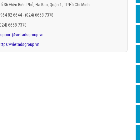
ố 36 Điện Biên Phủ, Đa Kao, Quận 1, TP.Hồ Chí Minh
Hỏi đ
964 82 6644 - (024) 6658 7378
Thiết 
(024) 6658 7378
Quảng
support@vietadsgroup.vn
Quảng
ttps://vietadsgroup.vn
Định n
Nghĩa l
Phần 