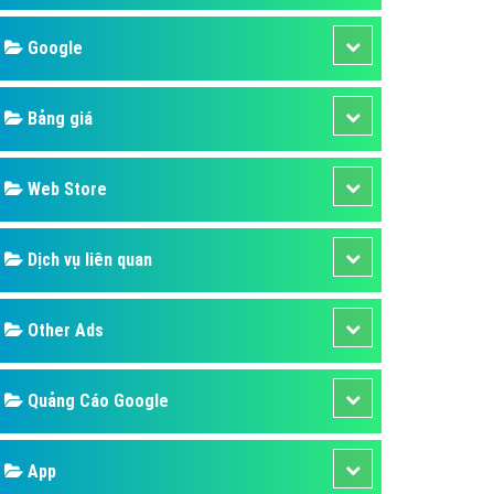
áp quảng cáo Youtube
Google
kế ứng dụng
 cáo Cốc Cốc hiệu quả
Bảng giá
 cáo Zalo chuyên nghiệp
ghĩa
Web Store
à gì
Dịch vụ liên quan
mềm ứng dụng hay
Other Ads
Quảng Cáo Google
App