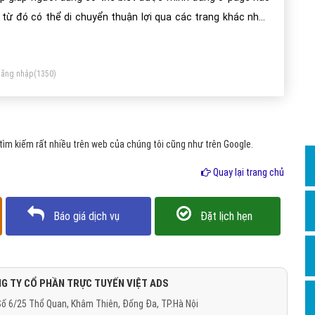
Dịch v
 từ đó có thể di chuyển thuận lợi qua các trang khác nhau
Hỏi đ
ên website.
Hỏi đ
ăng nhập
(1350)
Hỏi đá
Hỏi đá
Hỏi đ
ìm kiếm rất nhiều trên web của chúng tôi cũng như trên Google.
Hỏi đá
Quay lại trang chủ
Hỏi đá
Quảng
Báo giá dịch vụ
Đặt lịch hẹn
Dịch v
Dịch v
Dịch v
G TY CỔ PHẦN TRỰC TUYẾN VIỆT ADS
ố 6/25 Thổ Quan, Khâm Thiên, Đống Đa, TP.Hà Nội
Dịch v