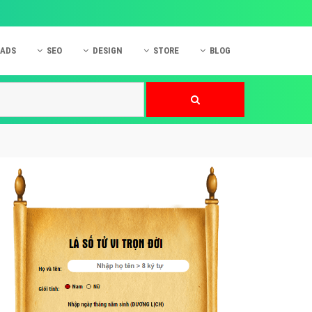
 ADS
SEO
DESIGN
STORE
BLOG
ner
 cáo Mobile
SEO Website
Thiết kế Web
nner
p quảng cáo Instagram
Dịch vụ SEO Website
Thiết kế Website
 cáo Zalo
Hỏi đáp SEO Google
Danh sách Website
 cáo Instagram
Thiết kế Landing Page
cáo Online
Dịch vụ thiết kế Website
 cáo Skype
Hỏi đáp Website
 cáo TVC
 cáo Cốc Cốc
mềm ứng dụng hay