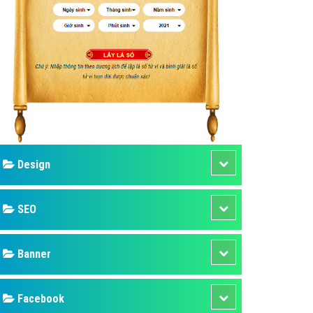
ụ Domain & Hosting
áp phần mềm
áp quảng cáo TVC
p quảng cáo mobile
p quảng cáo Online
áp quảng cáo Skype
p Domain & Hosting
Design
p viết bài Marketing
 cáo Youtube
SEO
ụ quảng cáo Youtube
ụ quảng cáo Cốc Cốc
Banner
ụ quảng cáo Tiktok
Facebook
ụ quảng cáo Zalo