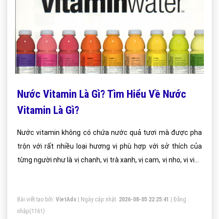
Nước Vitamin Là Gì? Tìm Hiểu Về Nước
Vitamin Là Gì?
Nước vitamin không có chứa nước quả tươi mà được pha
trộn với rất nhiều loại hương vị phù hợp với sở thích của
từng người như là vị chanh, vị trà xanh, vị cam, vị nho, vị việt
quất, vị lựu. Các vị này đều được tổng hợp hóa học.
Bài viết tạo bởi:
VietAds
| Ngày cập nhật:
2026-08-05 22:25:41
|
Đăng
nhập
(1161)