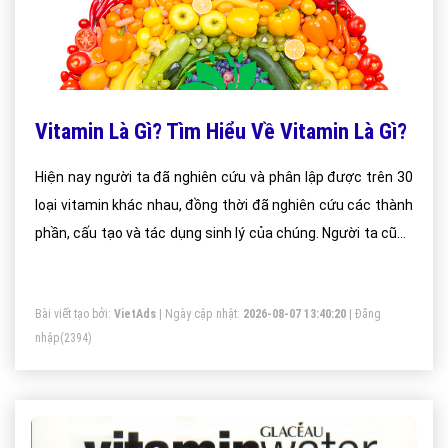
Vitamin Là Gì? Tìm Hiểu Về Vitamin Là Gì?
Hiện nay người ta đã nghiên cứu và phân lập được trên 30
loại vitamin khác nhau, đồng thời đã nghiên cứu các thành
phần, cấu tạo và tác dụng sinh lý của chúng. Người ta cũng
tổng hợp một số lượng lớn vitamin bằng con đường hoá
học ở phòng thí nghiệm.
Bài viết tạo bởi:
VietAds
| Ngày cập nhật:
2026-08-07 13:40:20
|
Đăng
nhập
(2394)