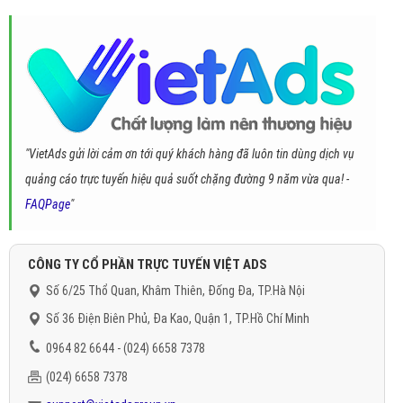
"VietAds gửi lời cảm ơn tới quý khách hàng đã luôn tin dùng dịch vụ
quảng cáo trực tuyến hiệu quả suốt chặng đường 9 năm vừa qua! -
FAQPage
"
CÔNG TY CỔ PHẦN TRỰC TUYẾN VIỆT ADS
Số 6/25 Thổ Quan, Khâm Thiên, Đống Đa, TP.Hà Nội
Số 36 Điện Biên Phủ, Đa Kao, Quận 1, TP.Hồ Chí Minh
0964 82 6644 - (024) 6658 7378
(024) 6658 7378