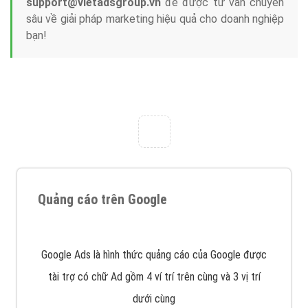
Marketing Online?
Công ty Việt Ads thành lập từ năm 2013
, chúng tôi
với bề dày kinh nghiệm sẽ tư vấn xây dựng và phát
triển thương hiệu của doanh nghiệp bạn với mức chi
phí mà bạn có thể đầu tư cho marketing online. Đội
ngũ kỹ thuật quảng cáo trực tuyến, SEO, lập trình
Web chuyên sâu trong nghề, được đào tạo bài bản tại
trung tâm marketing online uy tín hàng năm, luôn
đem
đến cho khách hàng sản phẩm/ dịch vụ chất
lượng
.