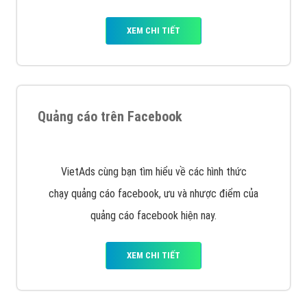
Nếu bạn đang cần quảng cáo, thiết kế web,
phát
triển Website cho doanh nghiệp mình
. Đừng chần
chừ hãy nhấc máy lên và gọi ngay cho chúng tôi theo
Hotline: 0964 82 6644 (24/7) hoặc email:
support@vietadsgroup.vn
để được tư vấn chuyên
sâu về giải pháp marketing hiệu quả cho doanh nghiệp
bạn!