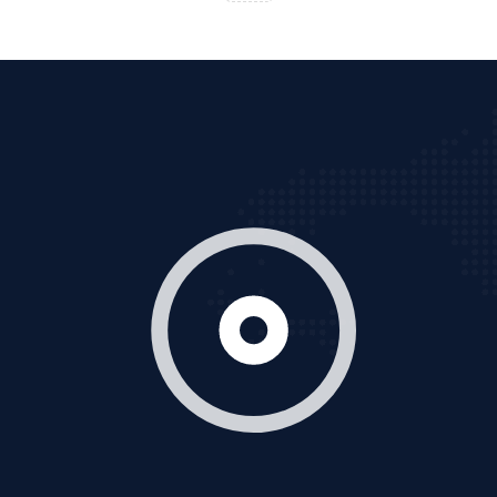
Tìm công ty thiết kế website uy tín, chuyên nghiệp tại
Hà Nội là rất khó cho khách hàng. VietAds xin giới
thiệu công ty thiết kế Viet
XEM CHI TIẾT
Quảng cáo Cốc Cốc