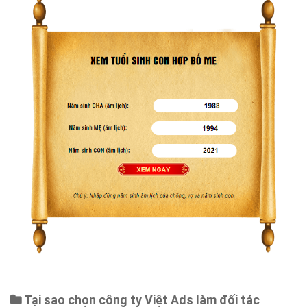
Bảng giá
Web Store
Dịch vụ liên quan
Other Ads
Quảng Cáo Google
App
Tài liệu