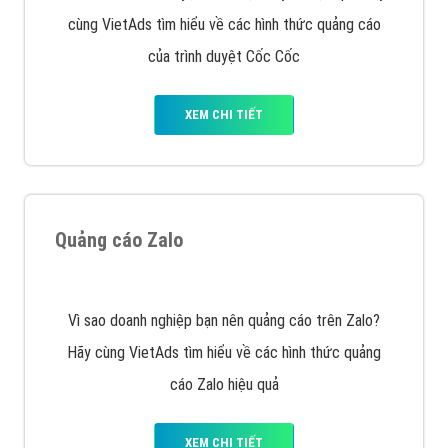
VietAds với đội ngũ SEOer giàu kinh nghiệm được đào
tạo bài bản tại các trung tâm SEO lớn như: Litado,
Inet, Vietmoz, Vinalink
XEM CHI TIẾT
Quảng cáo Youtube