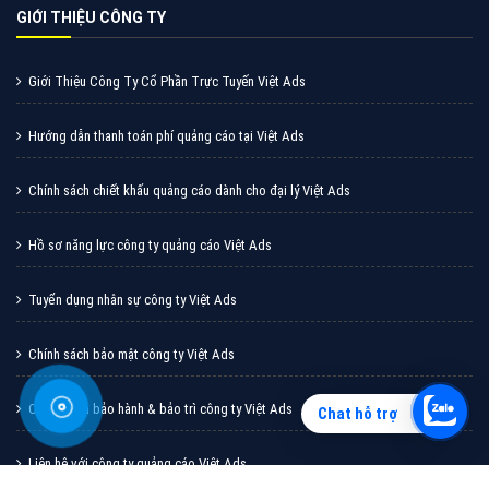
Vì sao doanh nghiệp bạn nên quảng cáo trên Zalo?
Hãy cùng VietAds tìm hiểu về các hình thức quảng
cáo Zalo hiệu quả
XEM CHI TIẾT
Chat hỗ trợ