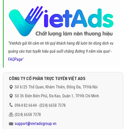
"VietAds gửi lời cảm ơn tới quý khách hàng đã luôn tin dùng dịch vụ
quảng cáo trực tuyến hiệu quả suốt chặng đường 9 năm vừa qua! -
FAQPage
"
CÔNG TY CỔ PHẦN TRỰC TUYẾN VIỆT ADS
Số 6/25 Thổ Quan, Khâm Thiên, Đống Đa, TP.Hà Nội
Số 36 Điện Biên Phủ, Đa Kao, Quận 1, TP.Hồ Chí Minh
0964 82 6644 - (024) 6658 7378
(024) 6658 7378
support@vietadsgroup.vn