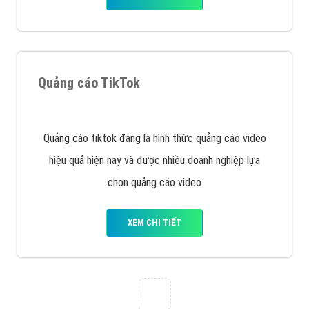
VietAds với đội ngũ chuyên viên tư ấn am hiểu về
chiến dịch quảng cáo Youtube sẽ tư vấn bạn giải pháp
tối ưu, hiệu quả nhất
XEM CHI TIẾT
Thiết kế Website