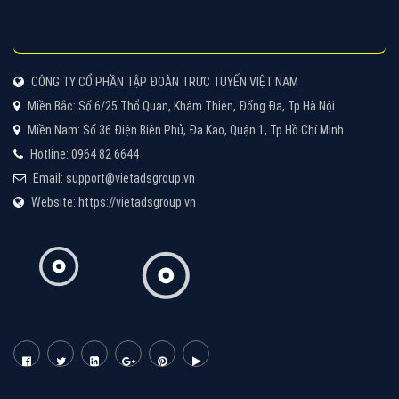
Cốc Cốc là trình duyệt web trực tuyến hiệu quả, hãy
cùng VietAds tìm hiểu về các hình thức quảng cáo
của trình duyệt Cốc Cốc
XEM CHI TIẾT
Quảng cáo Zalo