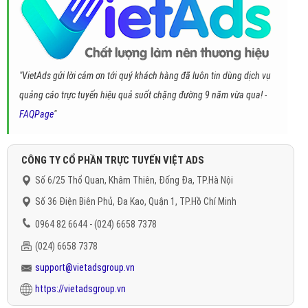
"VietAds gửi lời cảm ơn tới quý khách hàng đã luôn tin dùng dịch vụ
quảng cáo trực tuyến hiệu quả suốt chặng đường 9 năm vừa qua! -
FAQPage
"
CÔNG TY CỔ PHẦN TRỰC TUYẾN VIỆT ADS
Số 6/25 Thổ Quan, Khâm Thiên, Đống Đa, TP.Hà Nội
Số 36 Điện Biên Phủ, Đa Kao, Quận 1, TP.Hồ Chí Minh
0964 82 6644 - (024) 6658 7378
(024) 6658 7378
support@vietadsgroup.vn
https://vietadsgroup.vn