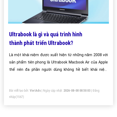
Ultrabook là gì và quá trình hình
thành phát triển Ultrabook?
Là một khái niệm được xuất hiện từ những năm 2008 với
sản phẩm tiên phong là Ultrabook Macbook Air của Apple
thế nên đa phần người dùng không hề biết khái niệm
Ultrabook là gì, tiêu chuẩn nào để đánh giá một máy tính
xách tay đạt chuẩn Ultrabook. Bài viết này giúp bạn lý giải
Bài viết tạo bởi:
VietAds
| Ngày cập nhật:
2026-08-08 08:50:03
|
Đăng
các khía cạnh câu hỏi nêu trên.
nhập
(1567)