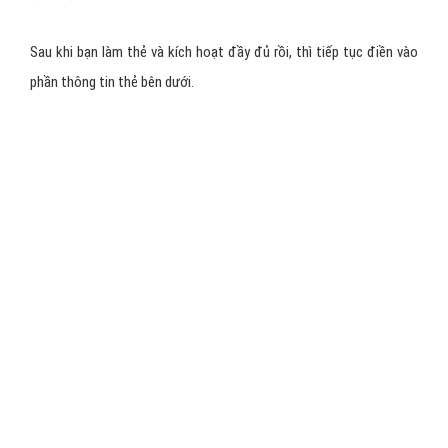
Đây là loại thẻ khác với thẻ ATM bình thường mà bạn thấy. Thẻ
ATM không thể thanh toán quốc tế cho Facebook & Google.
Thẻ Visa/Mastercard chia ra 2 loại chính.
Thẻ Debit:
là loại thẻ nạp tiền vào trước rồi mới sử dụng
số tiền trong thẻ.
Thẻ Credit:
loại thẻ sử dụng trước rồi cuối tháng bạn sẽ
thanh toán lại tiền cho ngân hàng sau.
Mình khuyên bạn nên dùng thẻ Visa Debit để có thể thanh toán
quốc tế ổn định. Mình cũng đang dùng loại thẻ này là chính thôi.