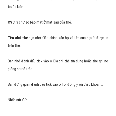
ACB (lấy thẻ trong 30 phút).
Techcombank.
BIDV.
Để làm thẻ Visa Debit, bạn ra ngân hàng mình đề xuất, mang theo
giấy Chứng minh nhân dân và khoảng 200.000 VNĐ để làm thẻ.
Bạn nói với nhân viên ngân hàng là mình muốn làm thẻ Visa Debit
(Đề bít) thì phía ngân hàng sẽ hướng dẫn cho bạn.
Sau khi bạn làm thẻ và kích hoạt đầy đủ rồi, thì tiếp tục điền vào
phần thông tin thẻ bên dưới.