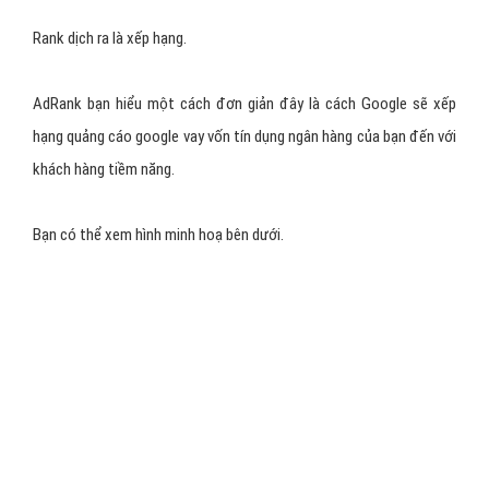
Số thẻ
: bạn nhập 16 chữ số ở mặt trước của thẻ.
Tháng/Năm
: Bạn điền tháng – năm hết hạn của thẻ cũng ở mặt
trước luôn.
CVC
: 3 chữ số bảo mật ở mặt sau của thẻ.
Tên chủ thẻ
:bạn nhớ điền chính xác họ và tên của người được in
trên thẻ.
Bạn nhớ đánh dấu tick vào ô Địa chỉ thẻ tín dụng hoặc thẻ ghi nợ
giống như ở trên.
Bạn đừng quên đánh dấu tick vào ô Tôi đồng ý với điều khoản…