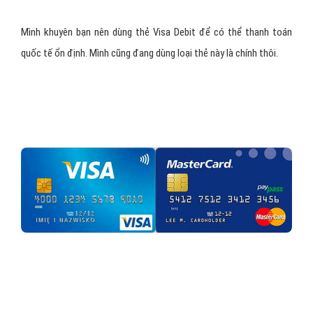
Loại tài khoản:
Bạn chọn cá nhân.
Tên:
Điền họ tên của bạn vào.
Dòng địa chỉ 1:
Bạn ghi tên Tỉnh/Thành phố là được.
Thành Phố:
Ghi tên tỉnh/thành phố mà bạn đang sinh
sống.
Tỉnh:
Bạn chọn tỉnh/thành phố bạn đang sống. Bạn lưu ý
Province là tỉnh nhé.
Mã bưu điện:
Đây là mã zipcode của từng nơi.