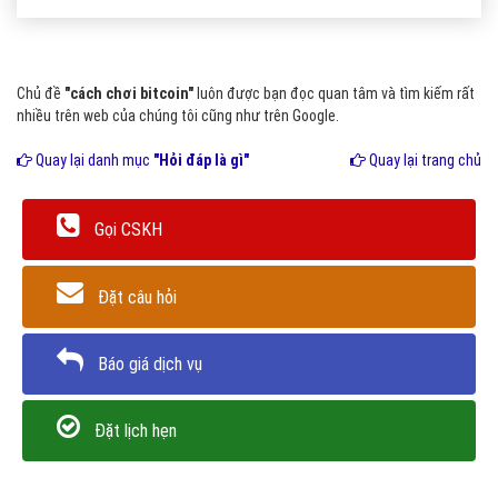
trực tuyến ở trên mạng nên đôi lúc sẽ bị rủi ro hack.
Chủ đề
"cách chơi bitcoin"
luôn được bạn đọc quan tâm và tìm kiếm rất
nhiều trên web của chúng tôi cũng như trên Google.
Quay lại danh mục
"Hỏi đáp là gì"
Quay lại trang chủ
Gọi CSKH
Đặt câu hỏi
Báo giá dịch vụ
Đặt lịch hẹn