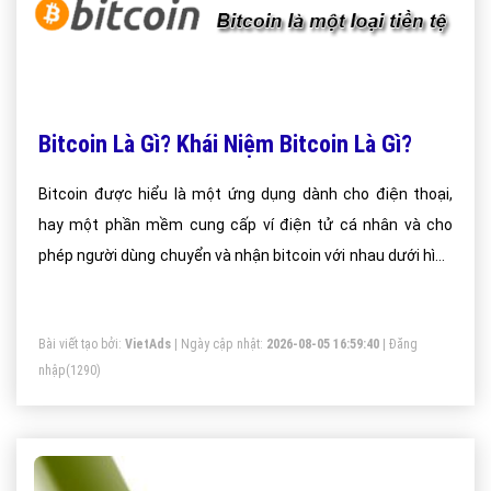
Bitcoin Là Gì? Khái Niệm Bitcoin Là Gì?
Bitcoin được hiểu là một ứng dụng dành cho điện thoại,
hay một phần mềm cung cấp ví điện tử cá nhân và cho
phép người dùng chuyển và nhận bitcoin với nhau dưới hình
thức trao đổi.
Bài viết tạo bởi:
VietAds
| Ngày cập nhật:
2026-08-05 16:59:40
|
Đăng
nhập
(1290)