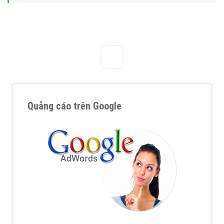
Tại sao chọn công ty Việt Ads làm đối tác
Marketing Online?
Công ty Việt Ads thành lập từ năm 2013
, chúng tôi
với bề dày kinh nghiệm sẽ tư vấn xây dựng và phát
triển thương hiệu của doanh nghiệp bạn với mức chi
phí mà bạn có thể đầu tư cho marketing online. Đội
ngũ kỹ thuật quảng cáo trực tuyến, SEO, lập trình
Web chuyên sâu trong nghề, được đào tạo bài bản tại
trung tâm marketing online uy tín hàng năm, luôn
đem
đến cho khách hàng sản phẩm/ dịch vụ chất
lượng
.