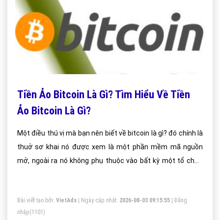
Tiền Ảo Bitcoin Là Gì? Tìm Hiểu Về Tiền
Ảo Bitcoin Là Gì?
Một điều thú vị mà bạn nên biết về bitcoin là gì? đó chính là
thuở sơ khai nó được xem là một phần mềm mã nguồn
mở, ngoài ra nó không phụ thuộc vào bất kỳ một tổ chức
tài chính nào trên thế giới. Bitcoin có cách thức hoạt động
phải nói là vô cùng khác biệt khi mà mọi giao dịch ở trên nó
Bài viết tạo bởi:
VietAds
| Ngày cập nhật:
2026-08-03 09:15:55
|
Đăng
đều ở trạng thái nặc danh, họ không thể sờ hay cầm nắm
nhập
(1101)
được nó. Bạn chỉ có thể lưu trữ được nó bằng các ví lưu trữ