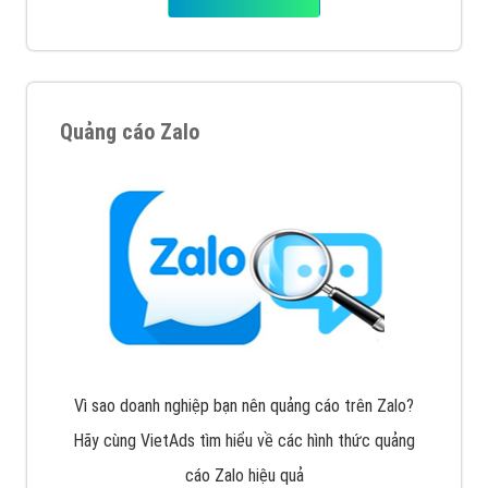
Tìm công ty thiết kế website uy tín, chuyên nghiệp tại
Hà Nội là rất khó cho khách hàng. VietAds xin giới
thiệu công ty thiết kế Viet
XEM CHI TIẾT
Quảng cáo Cốc Cốc