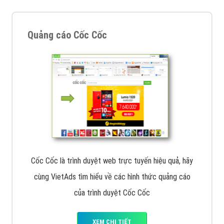
VietAds với đội ngũ chuyên viên tư ấn am hiểu về
chiến dịch quảng cáo Youtube sẽ tư vấn bạn giải pháp
tối ưu, hiệu quả nhất
XEM CHI TIẾT
Thiết kế Website