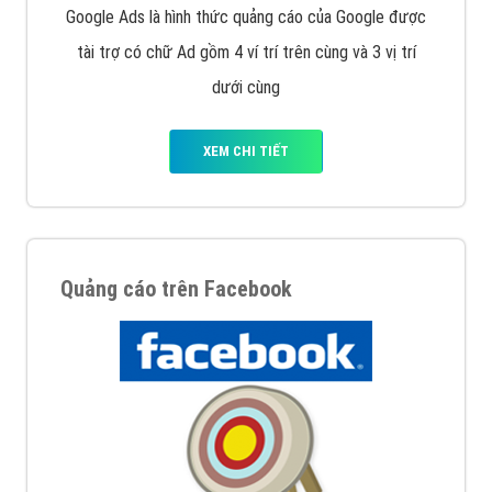
Nếu bạn đang cần quảng cáo, thiết kế web,
phát
triển Website cho doanh nghiệp mình
. Đừng chần
chừ hãy nhấc máy lên và gọi ngay cho chúng tôi theo
Hotline: 0964 82 6644 (24/7) hoặc email:
support@vietadsgroup.vn
để được tư vấn chuyên
sâu về giải pháp marketing hiệu quả cho doanh nghiệp
bạn!