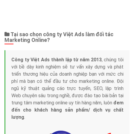
Bảng giá
Web Store
Dịch vụ liên quan
Other Ads
Quảng Cáo Google
App
Tài liệu