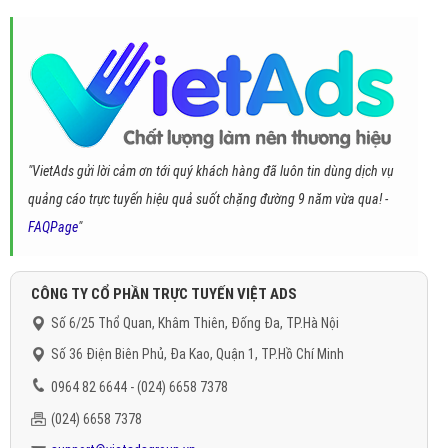
"VietAds gửi lời cảm ơn tới quý khách hàng đã luôn tin dùng dịch vụ
quảng cáo trực tuyến hiệu quả suốt chặng đường 9 năm vừa qua! -
FAQPage
"
CÔNG TY CỔ PHẦN TRỰC TUYẾN VIỆT ADS
Số 6/25 Thổ Quan, Khâm Thiên, Đống Đa, TP.Hà Nội
Số 36 Điện Biên Phủ, Đa Kao, Quận 1, TP.Hồ Chí Minh
0964 82 6644 - (024) 6658 7378
(024) 6658 7378