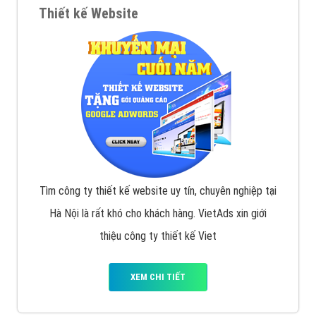
VietAds với đội ngũ SEOer giàu kinh nghiệm được đào
tạo bài bản tại các trung tâm SEO lớn như: Litado,
Inet, Vietmoz, Vinalink
XEM CHI TIẾT
Quảng cáo Youtube