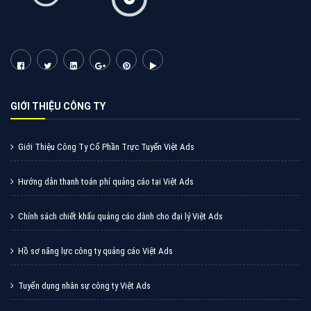
Tìm công ty thiết kế website uy tín, chuyên nghiệp tại
Hà Nội là rất khó cho khách hàng. VietAds xin giới
thiệu công ty thiết kế Viet
XEM CHI TIẾT
Quảng cáo Cốc Cốc