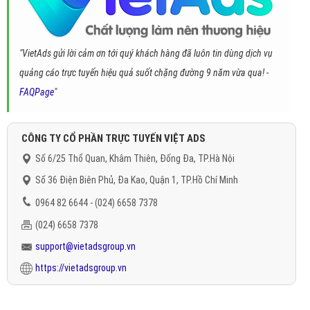
"VietAds gửi lời cảm ơn tới quý khách hàng đã luôn tin dùng dịch vụ
quảng cáo trực tuyến hiệu quả suốt chặng đường 9 năm vừa qua! -
FAQPage
"
CÔNG TY CỔ PHẦN TRỰC TUYẾN VIỆT ADS
Số 6/25 Thổ Quan, Khâm Thiên, Đống Đa, TP.Hà Nội
Số 36 Điện Biên Phủ, Đa Kao, Quận 1, TP.Hồ Chí Minh
0964 82 6644 - (024) 6658 7378
(024) 6658 7378
support@vietadsgroup.vn
https://vietadsgroup.vn