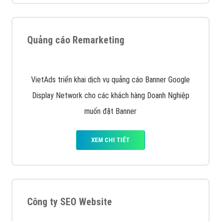
Nếu bạn đang cần quảng cáo, thiết kế web,
phát
triển Website cho doanh nghiệp mình
. Đừng chần
chừ hãy nhấc máy lên và gọi ngay cho chúng tôi theo
Hotline: 0964 82 6644 (24/7) hoặc email:
support@vietadsgroup.vn
để được tư vấn chuyên
sâu về giải pháp marketing hiệu quả cho doanh nghiệp
bạn!