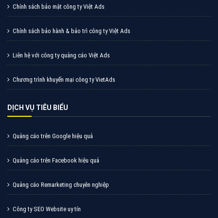
Cốc Cốc là trình duyệt web trực tuyến hiệu quả, hãy
cùng VietAds tìm hiểu về các hình thức quảng cáo
của trình duyệt Cốc Cốc
XEM CHI TIẾT
Quảng cáo Zalo