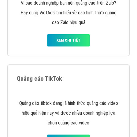
XEM CHI TIẾT
Công ty SEO Website
VietAds với đội ngũ SEOer giàu kinh nghiệm được đào