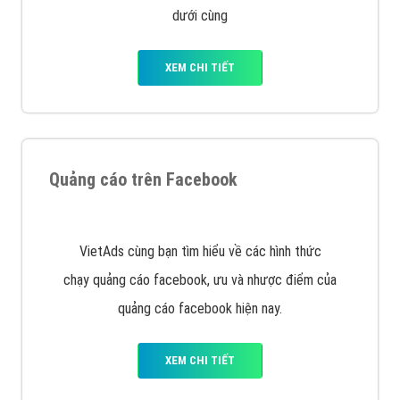
với bề dày kinh nghiệm sẽ tư vấn xây dựng và phát
triển thương hiệu của doanh nghiệp bạn với mức chi
phí mà bạn có thể đầu tư cho marketing online. Đội
ngũ kỹ thuật quảng cáo trực tuyến, SEO, lập trình
Web chuyên sâu trong nghề, được đào tạo bài bản tại
trung tâm marketing online uy tín hàng năm, luôn
đem
đến cho khách hàng sản phẩm/ dịch vụ chất
lượng
.