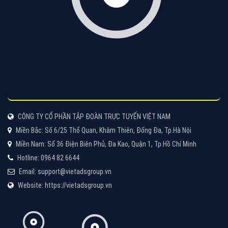
VietAds với đội ngũ chuyên viên tư ấn am hiểu về
chiến dịch quảng cáo Youtube sẽ tư vấn bạn giải pháp
tối ưu, hiệu quả nhất
XEM CHI TIẾT
Thiết kế Website