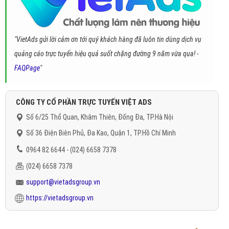
"VietAds gửi lời cảm ơn tới quý khách hàng đã luôn tin dùng dịch vụ
quảng cáo trực tuyến hiệu quả suốt chặng đường 9 năm vừa qua! -
FAQPage
"
CÔNG TY CỔ PHẦN TRỰC TUYẾN VIỆT ADS
Số 6/25 Thổ Quan, Khâm Thiên, Đống Đa, TP.Hà Nội
Số 36 Điện Biên Phủ, Đa Kao, Quận 1, TP.Hồ Chí Minh
0964 82 6644 - (024) 6658 7378
(024) 6658 7378
support@vietadsgroup.vn
https://vietadsgroup.vn