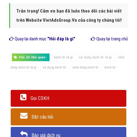
Trân trọng! Cảm ơn bạn đã luôn theo dõi các bài viết
trên Website VietAdsGroup.Vn của công ty chúng tôi!
Quay lại danh mục
"Hỏi đáp là gì"
Quay lại trang chủ
Chủ đề liên quan:
danh từ là gì
sử dụng danh từ là gì
cách
dùng danh từ là gì
sử dụng danh từ
cách dùng danh từ
danh từ
Gọi CSKH
Đặt câu hỏi
Báo giá dịch vụ