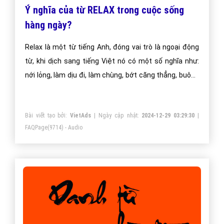
Ý nghĩa của từ RELAX trong cuộc sống
hàng ngày?
Relax là một từ tiếng Anh, đóng vai trò là ngoại động
từ, khi dịch sang tiếng Việt nó có một số nghĩa như:
nới lỏng, làm dịu đi, làm chùng, bớt căng thẳng, buông
lỏng, nghỉ ngơi chỉ chung các hoạt động nhằm tạo
trạng thái thư giãn của con người giúp xua tan mệt
Bài viết tạo bởi:
VietAds
| Ngày cập nhật:
2024-12-29 03:29:30
|
mỏi, áp lực, căng thẳng trong công việc, cuộc sống,
FAQPage
(9714) - Audio
gia đình.