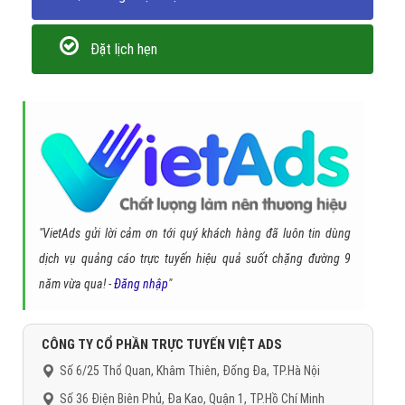
Đặt lịch hẹn
"VietAds gửi lời cảm ơn tới quý khách hàng đã luôn tin dùng
dịch vụ quảng cáo trực tuyến hiệu quả suốt chặng đường 9
năm vừa qua! -
Đăng nhập
"
CÔNG TY CỔ PHẦN TRỰC TUYẾN VIỆT ADS
Số 6/25 Thổ Quan, Khâm Thiên, Đống Đa, TP.Hà Nội
Số 36 Điện Biên Phủ, Đa Kao, Quận 1, TP.Hồ Chí Minh