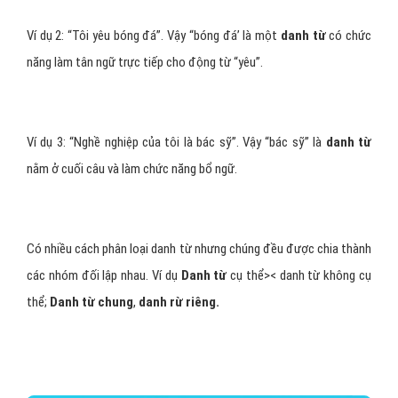
Ví dụ 2: “Tôi yêu bóng đá”. Vậy “bóng đá’ là một
danh từ
có chức
năng làm tân ngữ trực tiếp cho động từ “yêu”.
Ví dụ 3: “Nghề nghiệp của tôi là bác sỹ”. Vậy “bác sỹ” là
danh từ
nằm ở cuối câu và làm chức năng bổ ngữ.
Có nhiều cách phân loại danh từ nhưng chúng đều được chia thành
các nhóm đối lập nhau. Ví dụ
Danh từ
cụ thể>< danh từ không cụ
thể;
Danh từ chung
,
danh rừ riêng.