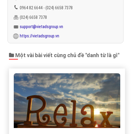
0964 82 6644 - (024) 6658 7378
(024) 6658 7378
support@vietadsgroup.vn
https://vietadsgroup.vn
Một vài bài viết cùng chủ đề "danh từ là gì"