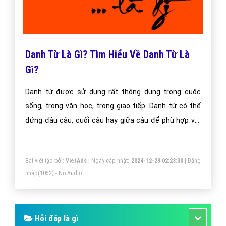
Danh Từ Là Gì? Tìm Hiểu Về Danh Từ Là
Gì?
Danh từ được sử dụng rất thông dụng trong cuộc
sống, trong văn học, trong giao tiếp. Danh từ có thể
đứng đầu câu, cuối câu hay giữa câu để phù hợp với
các chức năng làm chủ ngữ, tân ngữ hay bổ ngữ trong
câu.
Bài viết tạo bởi:
VietAds
| Ngày cập nhật:
2024-12-29 02:23:30
|
Đăng
nhập
(1052) - No Audio
Hỏi đáp là gì