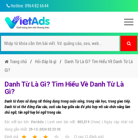
Hotline: 0964 82 6644
Trang chủ
Hỏi đáp là gì
Danh Từ Là Gì? Tìm Hiểu Về Danh Từ Là
Gì?
Danh Từ Là Gì? Tìm Hiểu Về Danh Từ Là
Gì?
Danh từ được sử dụng rất thông dụng trong cuộc sống, trong văn học, trong giao tiếp.
Danh từ có thể đứng đầu câu, cuối câu hay giữa câu để phù hợp với các chức năng làm
chủ ngữ, tân ngữ hay bổ ngữ trong câu.
Bài viết tạo bởi:
VietAds
| Lượt xem bài viết:
803,519
(View) | Ngày cập nhật nội
dung gần nhất:
29-12-2024 02:23:30
Ðánh giá:
1
2
3
4
5
(
3
sao
12
đánh giá)