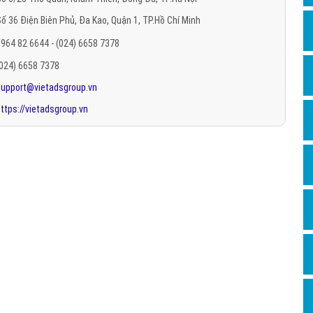
Hỏi đ
ố 36 Điện Biên Phủ, Đa Kao, Quận 1, TP.Hồ Chí Minh
Thiết 
964 82 6644 - (024) 6658 7378
Quảng
(024) 6658 7378
support@vietadsgroup.vn
Quảng
ttps://vietadsgroup.vn
Định n
Nghĩa l
Phần 