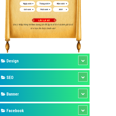
ụ Domain & Hosting
áp phần mềm
áp quảng cáo TVC
p quảng cáo mobile
p quảng cáo Online
áp quảng cáo Skype
p Domain & Hosting
Design
p viết bài Marketing
 cáo Youtube
SEO
ụ quảng cáo Youtube
ụ quảng cáo Cốc Cốc
Banner
ụ quảng cáo Tiktok
Facebook
ụ quảng cáo Zalo