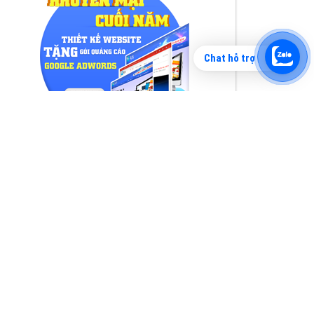
Chat hỗ trợ
Tìm công ty thiết kế website uy tín, chuyên
nghiệp tại Hà Nội là rất khó cho khách hàng.
VietAds xin giới thiệu công ty thiết kế Viet
XEM CHI TIẾT