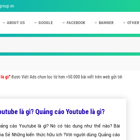
group.vn
ABOUT US
GOOGLE
FACEBOOK
BANNER
OTHER
Giới thiệu công ty Việt Ads
Kinh nghiệm quảng cáo Google
Kinh nghiệm quảng cáo Facebook
Dịch vụ quảng cáo Ban
Quảng
Hướng dẫn thanh toán Việt Ads
Kiến thức quảng cáo Google
Dịch vụ quảng cáo Facebook
Hỏi đáp quảng cáo Ba
Hỏi đá
Chính sách bảo mật Việt Ads
Dịch vụ quảng cáo Google
Kiến thức quảng cáo Facebook
Quảng cáo Banner
Quảng
Chính sách bảo hành & bảo trì Việt Ads
Quảng cáo Google Adwords
Quảng cáo Facebook
Quảng
là gì"
được Việt Ads chọn lọc từ hơn >50.000 bài viết trên web gửi tới
Liên hệ Việt Ads
Các hình thức quảng cáo Google
Hỏi đáp Facebook
Quảng 
Chính sách đại lý Việt Ads
Hướng dẫn chạy quảng cáo Google
Quảng
Tiện ích mở rộng quảng cáo Google
Quảng
outube là gì? Quảng cáo Youtube là gì?
Hỏi đáp Google
Quảng
ảng cáo Youtube là gì? Nó có tác dụng như thế nào? Bài
Phần 
ia Sẻ Những kiến thức hữu ích ?Với người dùng Quảng cáo