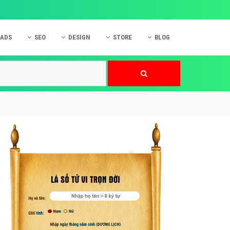
 ADS
SEO
DESIGN
STORE
BLOG
ner
 cáo Mobile
SEO Website
Thiết kế Web
nner
p quảng cáo Instagram
Dịch vụ SEO Website
Thiết kế Website
 cáo Zalo
Hỏi đáp SEO Google
Danh sách Website
 cáo Instagram
Thiết kế Landing Page
cáo Online
Dịch vụ thiết kế Website
 cáo Skype
Hỏi đáp Website
 cáo TVC
 cáo Cốc Cốc
mềm ứng dụng hay