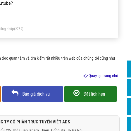
Dịch v
utube?
Hỏi đ
Hỏi đ
ăng nhập
(2759)
Hỏi đá
Hỏi đá
Hỏi đ
 đọc quan tâm và tìm kiếm rất nhiều trên web của chúng tôi cũng như
Hỏi đá
Hỏi đá
Quay lại trang chủ
Quảng
Báo giá dịch vụ
Đặt lịch hẹn
Dịch v
Dịch v
Dịch v
G TY CỔ PHẦN TRỰC TUYẾN VIỆT ADS
Dịch v
ố 6/25 Thổ Quan, Khâm Thiên, Đống Đa, TP.Hà Nội