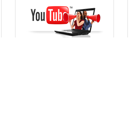
VietAds với đội ngũ chuyên viên tư ấn am
hiểu về chiến dịch quảng cáo Youtube sẽ tư
vấn bạn giải pháp tối ưu, hiệu quả nhất
XEM CHI TIẾT