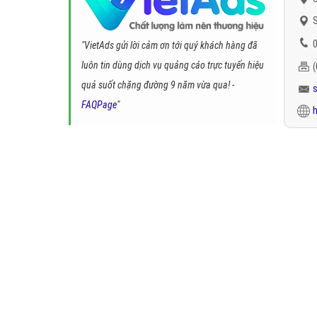
S
0
"VietAds gửi lời cảm ơn tới quý khách hàng đã
luôn tin dùng dịch vụ quảng cáo trực tuyến hiệu
quả suốt chặng đường 9 năm vừa qua! -
FAQPage
"
h