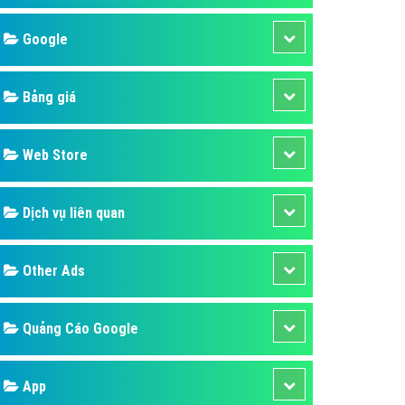
áp quảng cáo Youtube
Google
kế ứng dụng
 cáo Cốc Cốc hiệu quả
Bảng giá
 cáo Zalo chuyên nghiệp
ghĩa
Web Store
à gì
Dịch vụ liên quan
mềm ứng dụng hay
Other Ads
Quảng Cáo Google
App