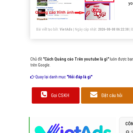
yo
Bài viết tạo bởi:
VietAds
| Ngày cập nhật:
2026-08-08 06:22:38
|
Đ
Chủ đề
"Cách Quảng cáo Trên youtube là gì"
luôn được bạn
trên Google.
Quay lại danh mục
"Hỏi đáp là gì"
Gọi CSKH
Đặt câu hỏi
CÔN
S