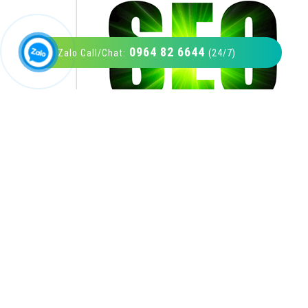
0964 82 6644
Zalo Call/Chat:
(24/7)
VietAds với đội ngũ SEOer giàu kinh nghiệm
được đào tạo bài bản tại các trung tâm SEO
lớn như: Litado, Inet, Vietmoz, Vinalink
XEM CHI TIẾT