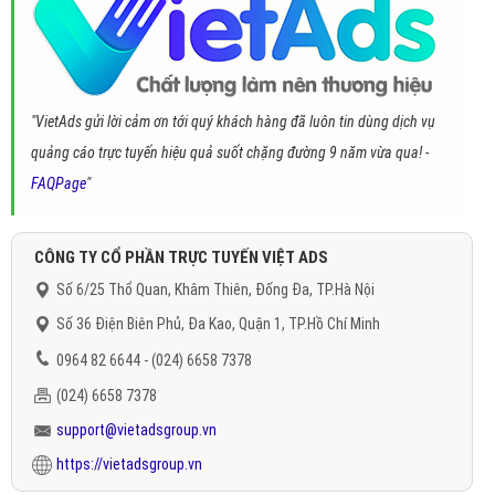
"VietAds gửi lời cảm ơn tới quý khách hàng đã luôn tin dùng dịch vụ
quảng cáo trực tuyến hiệu quả suốt chặng đường 9 năm vừa qua! -
FAQPage
"
CÔNG TY CỔ PHẦN TRỰC TUYẾN VIỆT ADS
Số 6/25 Thổ Quan, Khâm Thiên, Đống Đa, TP.Hà Nội
Số 36 Điện Biên Phủ, Đa Kao, Quận 1, TP.Hồ Chí Minh
0964 82 6644 - (024) 6658 7378
(024) 6658 7378
support@vietadsgroup.vn
https://vietadsgroup.vn