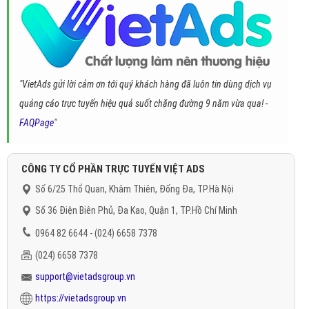
"VietAds gửi lời cảm ơn tới quý khách hàng đã luôn tin dùng dịch vụ
quảng cáo trực tuyến hiệu quả suốt chặng đường 9 năm vừa qua! -
FAQPage
"
CÔNG TY CỔ PHẦN TRỰC TUYẾN VIỆT ADS
Số 6/25 Thổ Quan, Khâm Thiên, Đống Đa, TP.Hà Nội
Số 36 Điện Biên Phủ, Đa Kao, Quận 1, TP.Hồ Chí Minh
0964 82 6644 - (024) 6658 7378
(024) 6658 7378
support@vietadsgroup.vn
https://vietadsgroup.vn