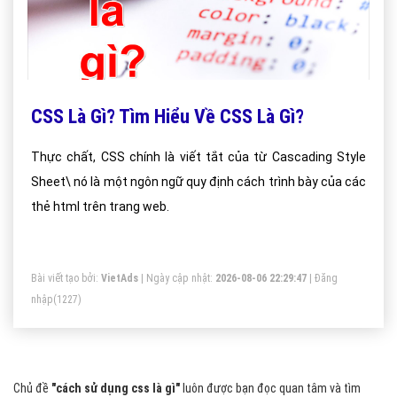
CSS Là Gì? Tìm Hiểu Về CSS Là Gì?
Thực chất, CSS chính là viết tắt của từ Cascading Style
Sheet\ nó là một ngôn ngữ quy định cách trình bày của các
thẻ html trên trang web.
Bài viết tạo bởi:
VietAds
| Ngày cập nhật:
2026-08-06 22:29:47
|
Đăng
nhập
(1227)
Chủ đề
"cách sử dụng css là gì"
luôn được bạn đọc quan tâm và tìm