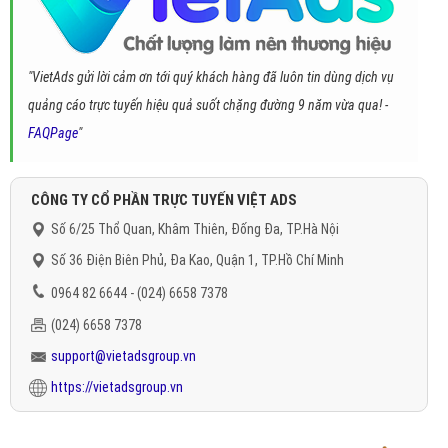
"VietAds gửi lời cảm ơn tới quý khách hàng đã luôn tin dùng dịch vụ
quảng cáo trực tuyến hiệu quả suốt chặng đường 9 năm vừa qua! -
FAQPage
"
CÔNG TY CỔ PHẦN TRỰC TUYẾN VIỆT ADS
Số 6/25 Thổ Quan, Khâm Thiên, Đống Đa, TP.Hà Nội
Số 36 Điện Biên Phủ, Đa Kao, Quận 1, TP.Hồ Chí Minh
0964 82 6644 - (024) 6658 7378
(024) 6658 7378
support@vietadsgroup.vn
https://vietadsgroup.vn