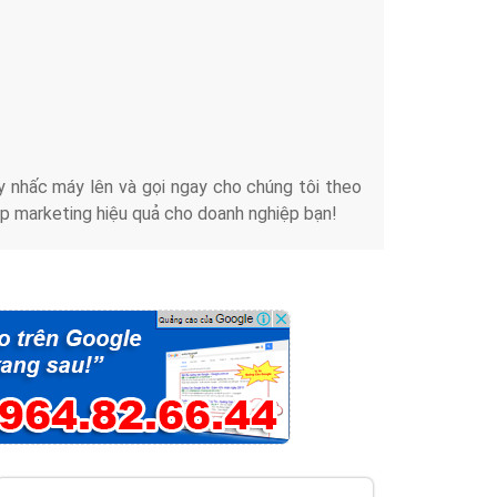
iển thương hiệu của doanh nghiệp bạn với mức chi
chuyên sâu trong nghề, được đào tạo bài bản tại