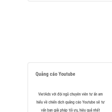
Google Ads là hình thức quảng cáo của
Google được tài trợ có chữ Ad gồm 4 ví trí
trên cùng và 3 vị trí dưới cùng
XEM CHI TIẾT
Công ty SEO Website