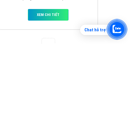
Chat hỗ trợ
Tìm công ty thiết kế website uy tín, chuyên
nghiệp tại Hà Nội là rất khó cho khách hàng.
VietAds xin giới thiệu công ty thiết kế Viet
XEM CHI TIẾT