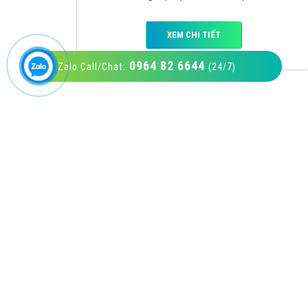
0964 82 6644
Zalo Call/Chat:
(24/7)
VietAds với đội ngũ SEOer giàu kinh nghiệm
được đào tạo bài bản tại các trung tâm SEO
lớn như: Litado, Inet, Vietmoz, Vinalink
XEM CHI TIẾT