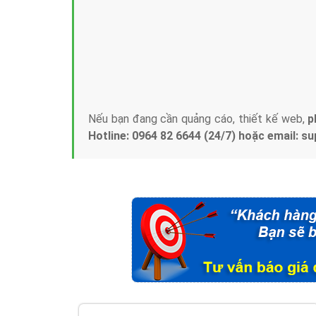
Tại sao chọn công ty Việt Ads làm đối 
Công ty Việt Ads thành lập từ năm 2013
, c
phí mà bạn có thể đầu tư cho marketing on
trung tâm marketing online uy tín hàng năm, l