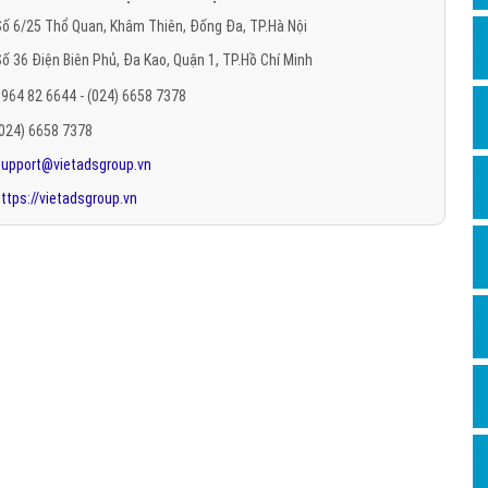
Hỏi đ
ố 6/25 Thổ Quan, Khâm Thiên, Đống Đa, TP.Hà Nội
ố 36 Điện Biên Phủ, Đa Kao, Quận 1, TP.Hồ Chí Minh
Thiết 
964 82 6644 - (024) 6658 7378
Quảng
(024) 6658 7378
Quảng
support@vietadsgroup.vn
Định n
ttps://vietadsgroup.vn
Nghĩa l
Phần 