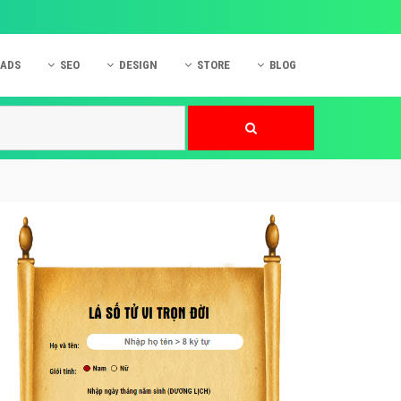
 ADS
SEO
DESIGN
STORE
BLOG
ner
 cáo Mobile
SEO Website
Thiết kế Web
nner
p quảng cáo Instagram
Dịch vụ SEO Website
Thiết kế Website
 cáo Zalo
Hỏi đáp SEO Google
Danh sách Website
 cáo Instagram
Thiết kế Landing Page
cáo Online
Dịch vụ thiết kế Website
 cáo Skype
Hỏi đáp Website
 cáo TVC
 cáo Cốc Cốc
mềm ứng dụng hay