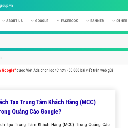
group.vn
ABOUT US
GOOGLE
FACEBOOK
BANNER
OTHER
Giới thiệu công ty Việt Ads
Kinh nghiệm quảng cáo Google
Kinh nghiệm quảng cáo Facebook
Dịch vụ quảng cáo Ban
Quảng
Hướng dẫn thanh toán Việt Ads
Kiến thức quảng cáo Google
Dịch vụ quảng cáo Facebook
Hỏi đáp quảng cáo Ba
Hỏi đá
Chính sách bảo mật Việt Ads
Dịch vụ quảng cáo Google
Kiến thức quảng cáo Facebook
Quảng cáo Banner
Quảng
le
Chính sách bảo hành & bảo trì Việt Ads
Quảng cáo Google Adwords
Quảng cáo Facebook
Quảng
n Google"
được Việt Ads chọn lọc từ hơn >50.000 bài viết trên web gửi
Liên hệ Việt Ads
Các hình thức quảng cáo Google
Hỏi đáp Facebook
Quảng 
Chính sách đại lý Việt Ads
Hướng dẫn chạy quảng cáo Google
Quảng
Tiện ích mở rộng quảng cáo Google
Quảng
ách Tạo Trung Tâm Khách Hàng (MCC)
Hỏi đáp Google
Quảng
rong Quảng Cáo Google?
Phần 
ch tạo Trung Tâm Khách Hàng (MCC) Trong Quảng Cáo