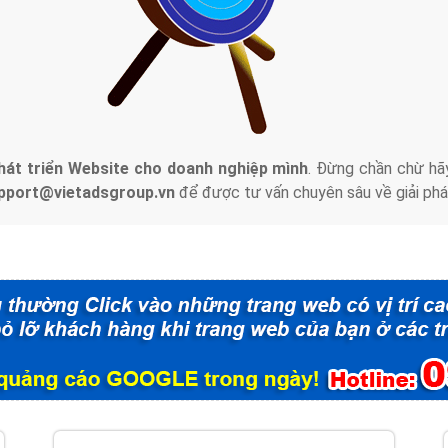
tác Marketing Online?
húng tôi với bề dày kinh nghiệm sẽ tư vấn xây dựng và phát tr
line. Đội ngũ kỹ thuật quảng cáo trực tuyến, SEO, lập trình Web 
uôn
đem đến cho khách hàng sản phẩm/ dịch vụ chất lượng
.