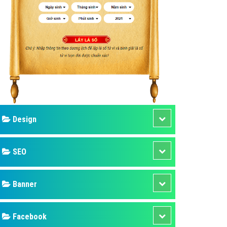
ụ Domain & Hosting
áp phần mềm
áp quảng cáo TVC
p quảng cáo mobile
p quảng cáo Online
áp quảng cáo Skype
p Domain & Hosting
Design
p viết bài Marketing
 cáo Youtube
SEO
ụ quảng cáo Youtube
ụ quảng cáo Cốc Cốc
Banner
ụ quảng cáo Tiktok
Facebook
ụ quảng cáo Zalo