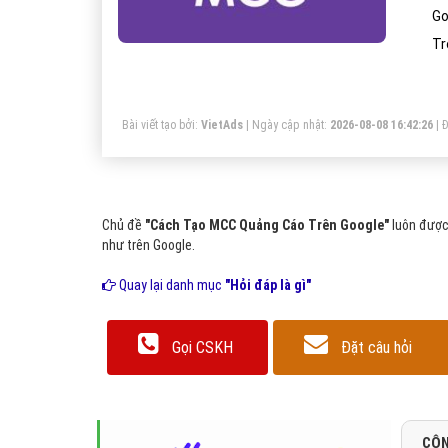
Go
Tr
Bài viết tạo bởi:
VietAds
| Ngày cập nhật:
2026-08-08 16:42:26
|
Đ
Chủ đề
"Cách Tạo MCC Quảng Cáo Trên Google"
luôn được
như trên Google.
Quay lại danh mục
"Hỏi đáp là gì"
Gọi CSKH
Đặt câu hỏi
CÔN