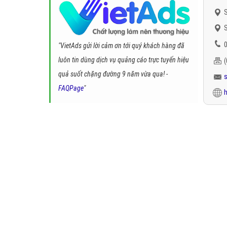
S
S
0
"VietAds gửi lời cảm ơn tới quý khách hàng đã
luôn tin dùng dịch vụ quảng cáo trực tuyến hiệu
quả suốt chặng đường 9 năm vừa qua! -
FAQPage
"
h