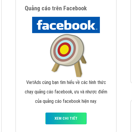
hát triển Website cho doanh nghiệp mình
. Đừng chần chừ hã
support@vietadsgroup.vn
để được tư vấn chuyên sâu về giải phá
Quảng cáo trên Facebook