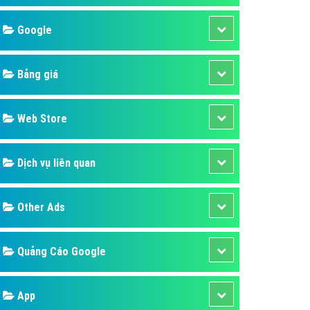
áp quảng cáo Youtube
Google
kế ứng dụng
 cáo Cốc Cốc hiệu quả
Bảng giá
 cáo Zalo chuyên nghiệp
ghĩa
Web Store
à gì
Dịch vụ liên quan
mềm ứng dụng hay
Other Ads
Quảng Cáo Google
App