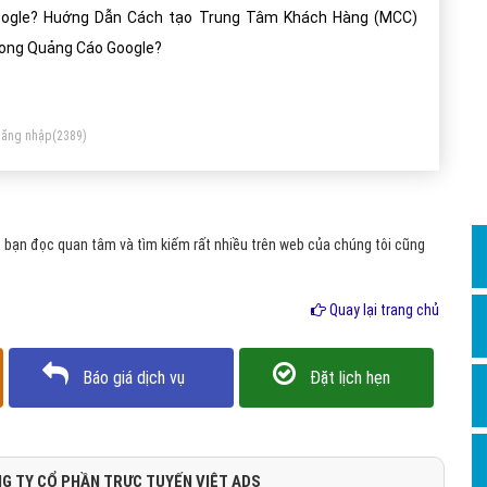
Dịch v
ogle? Huớng Dẫn Cách tạo Trung Tâm Khách Hàng (MCC)
Hỏi đ
ong Quảng Cáo Google?
Hỏi đ
Hỏi đá
ăng nhập
(2389)
Hỏi đá
Hỏi đ
Hỏi đá
 bạn đọc quan tâm và tìm kiếm rất nhiều trên web của chúng tôi cũng
Hỏi đá
Quay lại trang chủ
Quảng
Dịch v
Báo giá dịch vụ
Đặt lịch hẹn
Dịch v
Dịch v
Dịch v
G TY CỔ PHẦN TRỰC TUYẾN VIỆT ADS