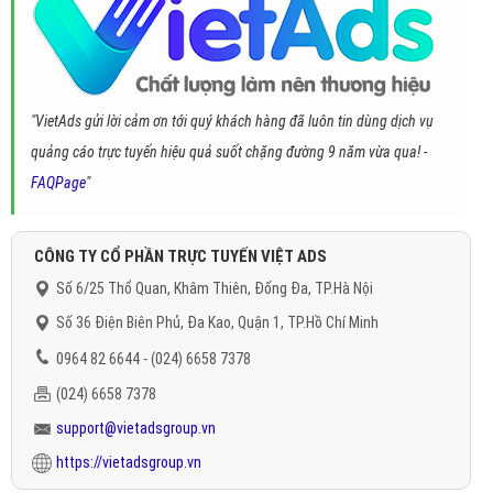
"VietAds gửi lời cảm ơn tới quý khách hàng đã luôn tin dùng dịch vụ
quảng cáo trực tuyến hiệu quả suốt chặng đường 9 năm vừa qua! -
FAQPage
"
CÔNG TY CỔ PHẦN TRỰC TUYẾN VIỆT ADS
Số 6/25 Thổ Quan, Khâm Thiên, Đống Đa, TP.Hà Nội
Số 36 Điện Biên Phủ, Đa Kao, Quận 1, TP.Hồ Chí Minh
0964 82 6644 - (024) 6658 7378
(024) 6658 7378
support@vietadsgroup.vn
https://vietadsgroup.vn