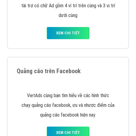
Công ty Việt Ads thành lập từ năm 2013
, chúng tôi
với bề dày kinh nghiệm sẽ tư vấn xây dựng và phát
triển thương hiệu của doanh nghiệp bạn với mức chi
phí mà bạn có thể đầu tư cho marketing online. Đội
ngũ kỹ thuật quảng cáo trực tuyến, SEO, lập trình
Web chuyên sâu trong nghề, được đào tạo bài bản tại
trung tâm marketing online uy tín hàng năm, luôn
đem
đến cho khách hàng sản phẩm/ dịch vụ chất
lượng
.