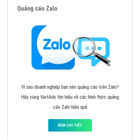
VietAds với đội ngũ SEOer giàu kinh nghiệm được đào
tạo bài bản tại các trung tâm SEO lớn như: Litado,
Inet, Vietmoz, Vinalink
XEM CHI TIẾT
Quảng cáo Youtube