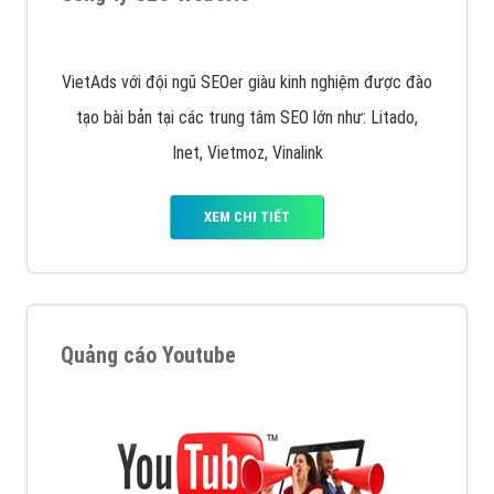
Quảng cáo trên Google
Google Ads là hình thức quảng cáo của Google được
tài trợ có chữ Ad gồm 4 ví trí trên cùng và 3 vị trí
dưới cùng
XEM CHI TIẾT