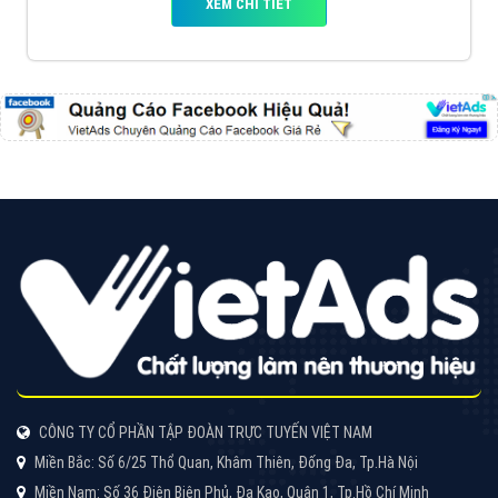
Tìm công ty thiết kế website uy tín, chuyên nghiệp tại
Hà Nội là rất khó cho khách hàng. VietAds xin giới
thiệu công ty thiết kế Viet
XEM CHI TIẾT
Quảng cáo Cốc Cốc