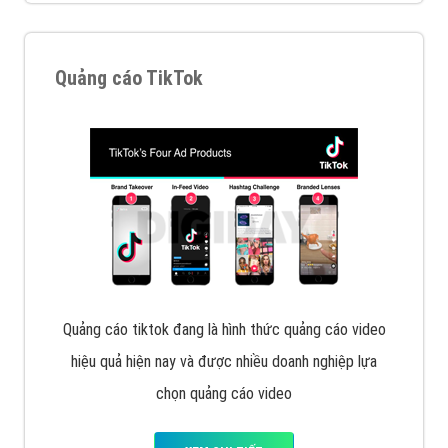
VietAds với đội ngũ chuyên viên tư ấn am hiểu về
chiến dịch quảng cáo Youtube sẽ tư vấn bạn giải pháp
tối ưu, hiệu quả nhất
XEM CHI TIẾT
Thiết kế Website