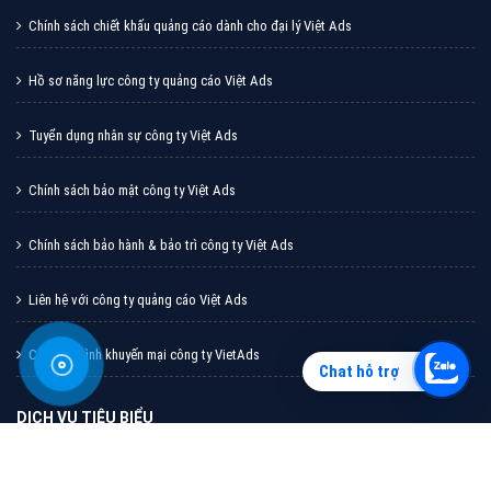
Vì sao doanh nghiệp bạn nên quảng cáo trên Zalo?
Hãy cùng VietAds tìm hiểu về các hình thức quảng
cáo Zalo hiệu quả
XEM CHI TIẾT
Chat hỗ trợ