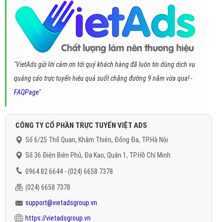
"VietAds gửi lời cảm ơn tới quý khách hàng đã luôn tin dùng dịch vụ
quảng cáo trực tuyến hiệu quả suốt chặng đường 9 năm vừa qua! -
FAQPage
"
CÔNG TY CỔ PHẦN TRỰC TUYẾN VIỆT ADS
Số 6/25 Thổ Quan, Khâm Thiên, Đống Đa, TP.Hà Nội
Số 36 Điện Biên Phủ, Đa Kao, Quận 1, TP.Hồ Chí Minh
0964 82 6644 - (024) 6658 7378
(024) 6658 7378
support@vietadsgroup.vn
https://vietadsgroup.vn