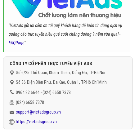
"VietAds gửi lời cảm ơn tới quý khách hàng đã luôn tin dùng dịch vụ
quảng cáo trực tuyến hiệu quả suốt chặng đường 9 năm vừa qua! -
FAQPage
"
CÔNG TY CỔ PHẦN TRỰC TUYẾN VIỆT ADS
Số 6/25 Thổ Quan, Khâm Thiên, Đống Đa, TP.Hà Nội
Số 36 Điện Biên Phủ, Đa Kao, Quận 1, TP.Hồ Chí Minh
0964 82 6644 - (024) 6658 7378
(024) 6658 7378
support@vietadsgroup.vn
https://vietadsgroup.vn