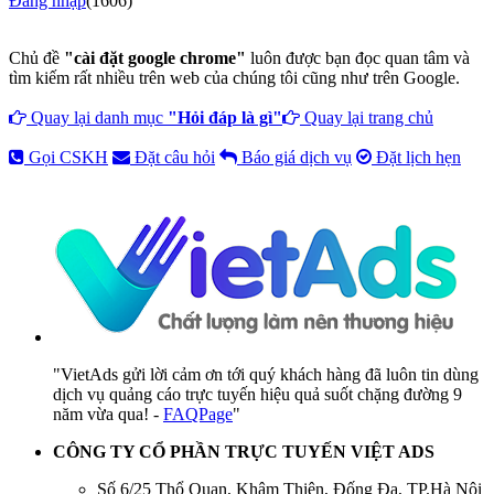
Đăng nhập
(1606)
Chủ đề
"cài đặt google chrome"
luôn được bạn đọc quan tâm và
tìm kiếm rất nhiều trên web của chúng tôi cũng như trên Google.
Quay lại danh mục
"Hỏi đáp là gì"
Quay lại trang chủ
Gọi CSKH
Đặt câu hỏi
Báo giá dịch vụ
Đặt lịch hẹn
"VietAds gửi lời cảm ơn tới quý khách hàng đã luôn tin dùng
dịch vụ quảng cáo trực tuyến hiệu quả suốt chặng đường 9
năm vừa qua! -
FAQPage
"
CÔNG TY CỔ PHẦN TRỰC TUYẾN VIỆT ADS
Số 6/25 Thổ Quan, Khâm Thiên, Đống Đa, TP.Hà Nội