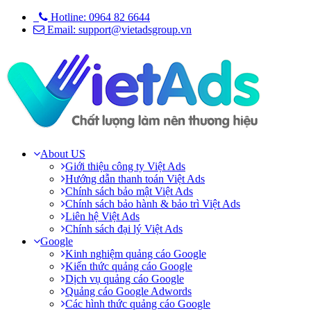
Hotline: 0964 82 6644
Email: support@vietadsgroup.vn
About US
Giới thiệu công ty Việt Ads
Hướng dẫn thanh toán Việt Ads
Chính sách bảo mật Việt Ads
Chính sách bảo hành & bảo trì Việt Ads
Liên hệ Việt Ads
Chính sách đại lý Việt Ads
Google
Kinh nghiệm quảng cáo Google
Kiến thức quảng cáo Google
Dịch vụ quảng cáo Google
Quảng cáo Google Adwords
Các hình thức quảng cáo Google