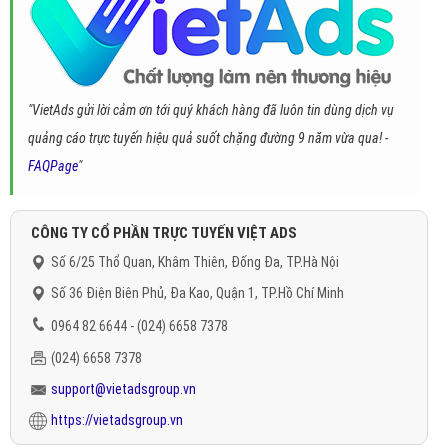
"VietAds gửi lời cảm ơn tới quý khách hàng đã luôn tin dùng dịch vụ
quảng cáo trực tuyến hiệu quả suốt chặng đường 9 năm vừa qua! -
FAQPage
"
CÔNG TY CỔ PHẦN TRỰC TUYẾN VIỆT ADS
Số 6/25 Thổ Quan, Khâm Thiên, Đống Đa, TP.Hà Nội
Số 36 Điện Biên Phủ, Đa Kao, Quận 1, TP.Hồ Chí Minh
0964 82 6644 - (024) 6658 7378
(024) 6658 7378
support@vietadsgroup.vn
https://vietadsgroup.vn