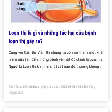
Loạn thị là gì và những tác hại của bệnh
loạn thị gây ra?
Cùng với Cận thị, Viễn thị chúng ta còn có thêm một khái
niệm nữa liên đến những bệnh về mắt đó chính là Loạn thị.
Người bị Loạn thị khi nhìn một vật nào đó thường không rõ
ràng và rất hay bị nhòe, bị lóa có những trường hợp đã phải
nhập viện điều trị vì không thể chống chọi lại được những
Bài viết tạo bởi:
VietAds
| Ngày cập nhật:
2026-08-06 17:38:58
|
Đăng
tác hại của nó. Vậy bệnh Loạn thị là gì, biểu hiện của nó ra
nhập
(2060)
sao mời các bạn tham khảo bài viết này để biết thêm
thông tin.