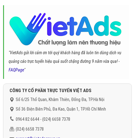
"VietAds gửi lời cảm ơn tới quý khách hàng đã luôn tin dùng dịch vụ
quảng cáo trực tuyến hiệu quả suốt chặng đường 9 năm vừa qua! -
FAQPage
"
CÔNG TY CỔ PHẦN TRỰC TUYẾN VIỆT ADS
Số 6/25 Thổ Quan, Khâm Thiên, Đống Đa, TP.Hà Nội
Số 36 Điện Biên Phủ, Đa Kao, Quận 1, TP.Hồ Chí Minh
0964 82 6644 - (024) 6658 7378
(024) 6658 7378