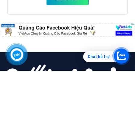
Chat hỗ trợ
CÔNG TY CỔ PHẦN TẬP ĐOÀN TRỰC TUYẾN VIỆT NAM
Miền Bắc: Số 6/25 Thổ Quan, Khâm Thiên, Đống Đa, Tp.Hà Nội
Miền Nam: Số 36 Điện Biên Phủ, Đa Kao, Quận 1, Tp.Hồ Chí Minh