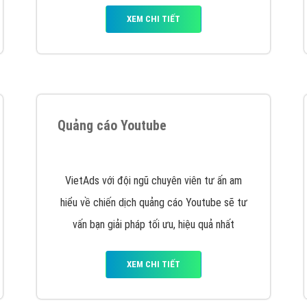
hát triển Website cho doanh nghiệp mình
. Đừng chần chừ hã
support@vietadsgroup.vn
để được tư vấn chuyên sâu về giải phá
Quảng cáo trên Facebook