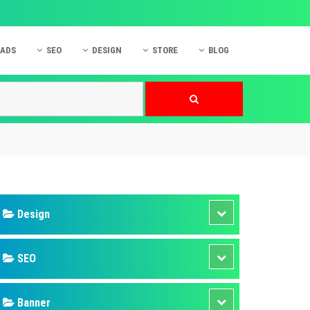
 ADS
SEO
DESIGN
STORE
BLOG
ner
 cáo Mobile
SEO Website
Thiết kế Web
nner
p quảng cáo Instagram
Dịch vụ SEO Website
Thiết kế Website
 cáo Zalo
Hỏi đáp SEO Google
Danh sách Website
 cáo Instagram
Thiết kế Landing Page
cáo Online
Dịch vụ thiết kế Website
 cáo Skype
Hỏi đáp Website
 cáo TVC
 cáo Cốc Cốc
mềm ứng dụng hay