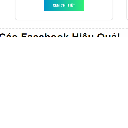
VietAds với đội ngũ chuyên viên tư ấn am
hiểu về chiến dịch quảng cáo Youtube sẽ tư
vấn bạn giải pháp tối ưu, hiệu quả nhất
XEM CHI TIẾT