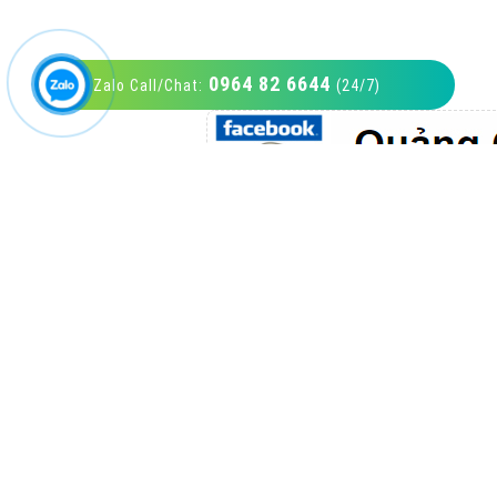
0964 82 6644
Zalo Call/Chat:
(24/7)
VietAds với đội ngũ SEOer giàu kinh nghiệm
được đào tạo bài bản tại các trung tâm SEO
lớn như: Litado, Inet, Vietmoz, Vinalink
XEM CHI TIẾT