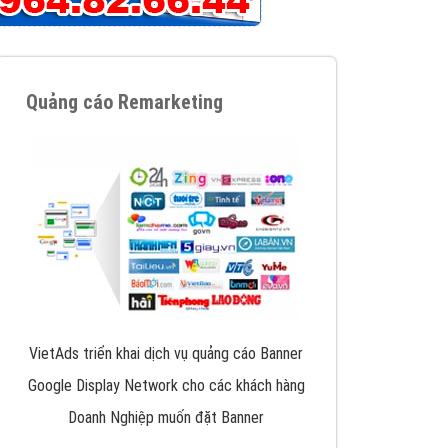
iển thương hiệu của doanh nghiệp bạn với mức chi
chuyên sâu trong nghề, được đào tạo bài bản tại