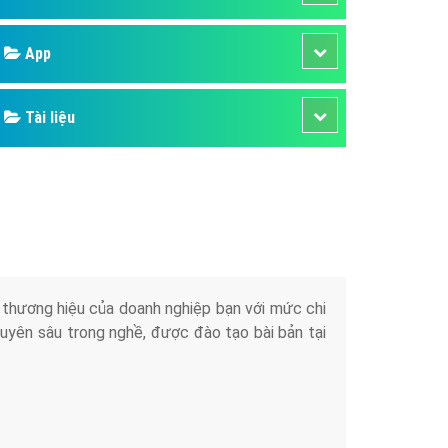
áp quảng cáo Youtube
Google
kế ứng dụng
 cáo Cốc Cốc hiệu quả
Bảng giá
 cáo Zalo chuyên nghiệp
ghĩa
Web Store
à gì
Dịch vụ liên quan
mềm ứng dụng hay
Other Ads
Quảng Cáo Google
App