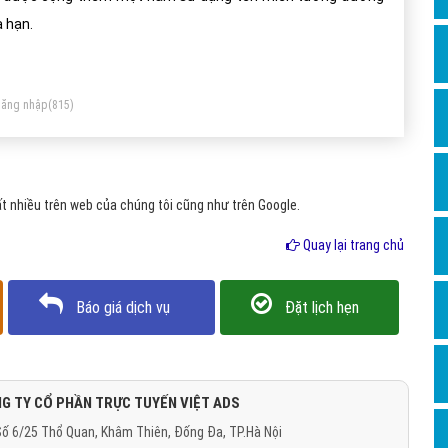
Dịch v
a hạn.
Hỏi đ
Hỏi đ
ăng nhập
(815)
Hỏi đá
Hỏi đá
Hỏi đ
t nhiều trên web của chúng tôi cũng như trên Google.
Hỏi đá
Quay lại trang chủ
Hỏi đá
Quảng
Báo giá dịch vụ
Đặt lịch hẹn
Dịch v
Dịch v
Dịch v
G TY CỔ PHẦN TRỰC TUYẾN VIỆT ADS
ố 6/25 Thổ Quan, Khâm Thiên, Đống Đa, TP.Hà Nội
Dịch v