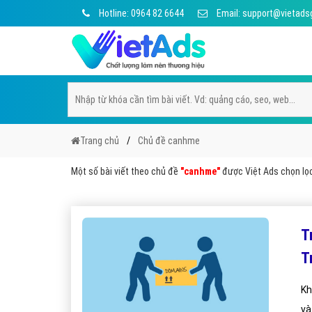
Hotline: 0964 82 6644
Email: support@vietads
Trang chủ
Chủ đề canhme
Một số bài viết theo chủ đề
"canhme"
được Việt Ads chọn lọc 
T
T
Kh
và