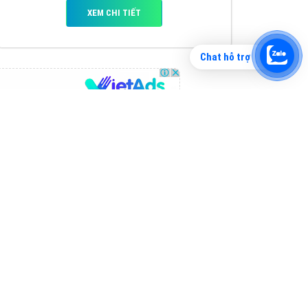
Chat hỗ trợ
Tìm công ty thiết kế website uy tín, chuyên
nghiệp tại Hà Nội là rất khó cho khách hàng.
VietAds xin giới thiệu công ty thiết kế Viet
XEM CHI TIẾT