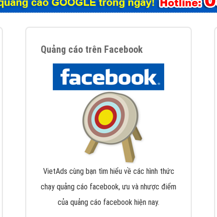
tác Marketing Online?
húng tôi với bề dày kinh nghiệm sẽ tư vấn xây dựng và phát tr
line. Đội ngũ kỹ thuật quảng cáo trực tuyến, SEO, lập trình Web 
uôn
đem đến cho khách hàng sản phẩm/ dịch vụ chất lượng
.