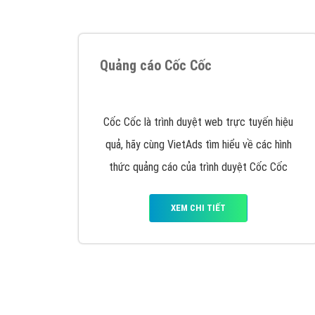
Google Ads là hình thức quảng cáo của
Google được tài trợ có chữ Ad gồm 4 ví trí
trên cùng và 3 vị trí dưới cùng
XEM CHI TIẾT
Công ty SEO Website