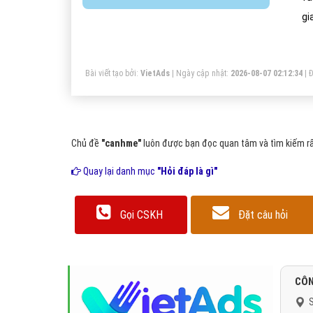
gi
Bài viết tạo bởi:
VietAds
| Ngày cập nhật:
2026-08-07 02:12:34
|
Đ
Chủ đề
"canhme"
luôn được bạn đọc quan tâm và tìm kiếm rấ
Quay lại danh mục
"Hỏi đáp là gì"
Gọi CSKH
Đặt câu hỏi
CÔN
S