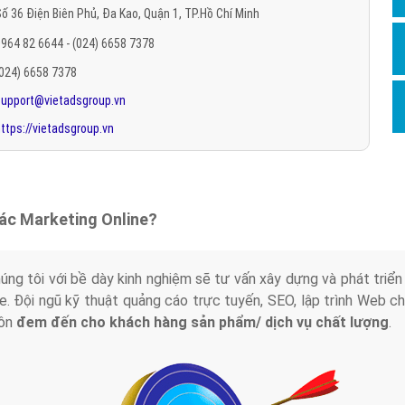
ố 36 Điện Biên Phủ, Đa Kao, Quận 1, TP.Hồ Chí Minh
Hỏi đ
964 82 6644 - (024) 6658 7378
Thiết 
(024) 6658 7378
Quảng
support@vietadsgroup.vn
Quảng
ttps://vietadsgroup.vn
Định n
Nghĩa l
Phần 