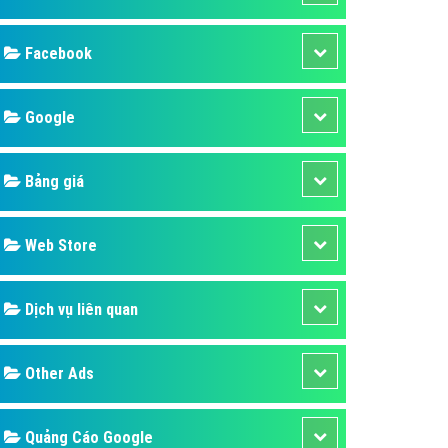
ụ Domain & Hosting
áp phần mềm
áp quảng cáo TVC
p quảng cáo mobile
p quảng cáo Online
áp quảng cáo Skype
p Domain & Hosting
Design
p viết bài Marketing
 cáo Youtube
SEO
ụ quảng cáo Youtube
ụ quảng cáo Cốc Cốc
Banner
ụ quảng cáo Tiktok
Facebook
ụ quảng cáo Zalo