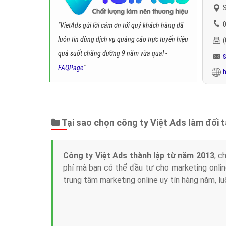
S
0
"VietAds gửi lời cảm ơn tới quý khách hàng đã
luôn tin dùng dịch vụ quảng cáo trực tuyến hiệu
quả suốt chặng đường 9 năm vừa qua! -
FAQPage
"
h