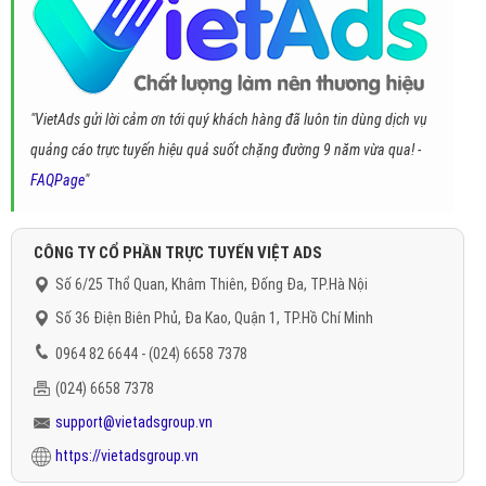
"VietAds gửi lời cảm ơn tới quý khách hàng đã luôn tin dùng dịch vụ
quảng cáo trực tuyến hiệu quả suốt chặng đường 9 năm vừa qua! -
FAQPage
"
CÔNG TY CỔ PHẦN TRỰC TUYẾN VIỆT ADS
Số 6/25 Thổ Quan, Khâm Thiên, Đống Đa, TP.Hà Nội
Số 36 Điện Biên Phủ, Đa Kao, Quận 1, TP.Hồ Chí Minh
0964 82 6644 - (024) 6658 7378
(024) 6658 7378
support@vietadsgroup.vn
https://vietadsgroup.vn