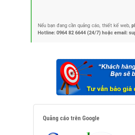
Tại sao chọn công ty Việt Ads làm đối 
Công ty Việt Ads thành lập từ năm 2013
, c
phí mà bạn có thể đầu tư cho marketing on
trung tâm marketing online uy tín hàng năm, l