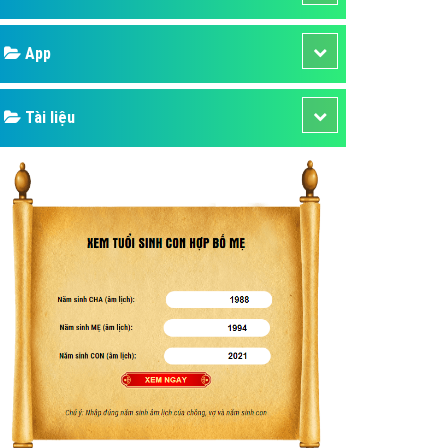
áp quảng cáo Youtube
Google
kế ứng dụng
 cáo Cốc Cốc hiệu quả
Bảng giá
 cáo Zalo chuyên nghiệp
ghĩa
Web Store
à gì
Dịch vụ liên quan
mềm ứng dụng hay
Other Ads
Quảng Cáo Google
App