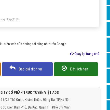
Dịch v
m nhìn, tư duy chiến lược tốt, khả năng lên kế hoạch, tổ
Hỏi đ
ức, thực hiện quy trình và quan tâm đến các số liệu chi tiết.
Hỏi đ
ăng nhập
(1189)
Hỏi đá
Hỏi đá
ều trên web của chúng tôi cũng như trên Google.
Hỏi đ
Hỏi đá
Quay lại trang chủ
Hỏi đá
Báo giá dịch vụ
Đặt lịch hẹn
Quảng
Dịch v
Dịch v
G TY CỔ PHẦN TRỰC TUYẾN VIỆT ADS
Dịch v
ố 6/25 Thổ Quan, Khâm Thiên, Đống Đa, TP.Hà Nội
Dịch v
ố 36 Điện Biên Phủ, Đa Kao, Quận 1, TP.Hồ Chí Minh