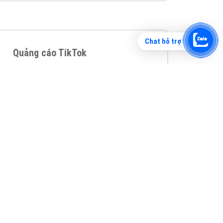
Chat hỗ trợ
Tìm công ty thiết kế website uy tín, chuyên
nghiệp tại Hà Nội là rất khó cho khách hàng.
VietAds xin giới thiệu công ty thiết kế Viet
XEM CHI TIẾT