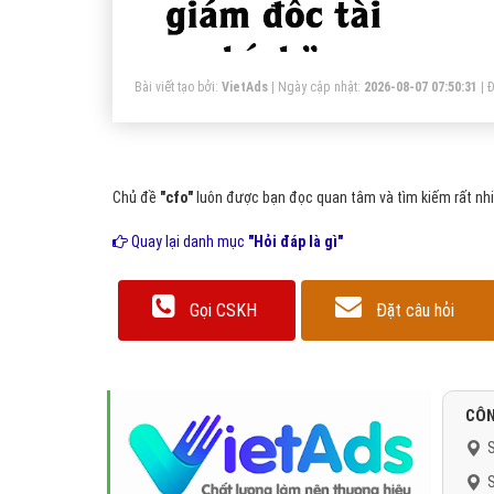
tầ
ch
Bài viết tạo bởi:
VietAds
| Ngày cập nhật:
2026-08-07 07:50:31
|
Đ
Chủ đề
"cfo"
luôn được bạn đọc quan tâm và tìm kiếm rất nhi
Quay lại danh mục
"Hỏi đáp là gì"
Gọi CSKH
Đặt câu hỏi
CÔN
S
S