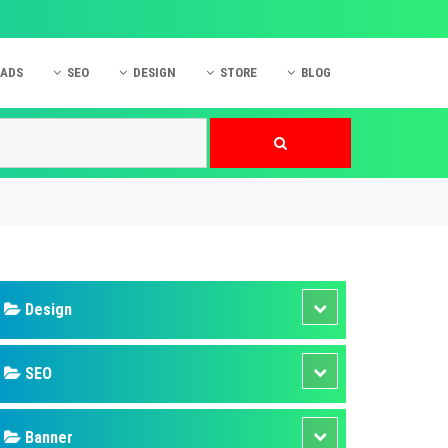
 ADS
SEO
DESIGN
STORE
BLOG
ner
 cáo Mobile
SEO Website
Thiết kế Web
nner
p quảng cáo Instagram
Dịch vụ SEO Website
Thiết kế Website
 cáo Zalo
Hỏi đáp SEO Google
Danh sách Website
 cáo Instagram
Thiết kế Landing Page
cáo Online
Dịch vụ thiết kế Website
 cáo Skype
Hỏi đáp Website
 cáo TVC
 cáo Cốc Cốc
mềm ứng dụng hay