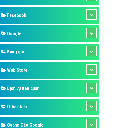
ụ Domain & Hosting
áp phần mềm
áp quảng cáo TVC
p quảng cáo mobile
p quảng cáo Online
áp quảng cáo Skype
p Domain & Hosting
Design
p viết bài Marketing
 cáo Youtube
SEO
ụ quảng cáo Youtube
ụ quảng cáo Cốc Cốc
Banner
ụ quảng cáo Tiktok
Facebook
ụ quảng cáo Zalo