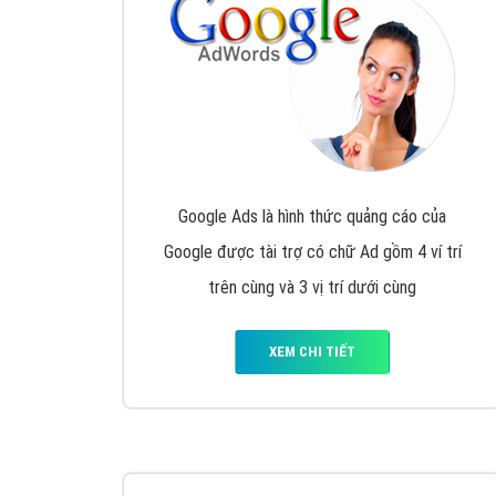
Nếu bạn đang cần quảng cáo, thiết kế web,
p
Hotline: 0964 82 6644 (24/7) hoặc email: 
Quảng cáo trên Google