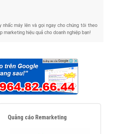
iển thương hiệu của doanh nghiệp bạn với mức chi
chuyên sâu trong nghề, được đào tạo bài bản tại