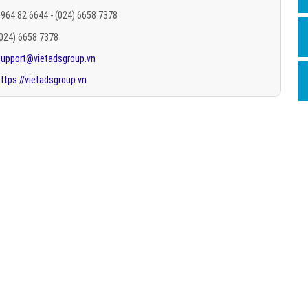
Hỏi đ
964 82 6644 - (024) 6658 7378
(024) 6658 7378
Thiết 
support@vietadsgroup.vn
Quảng
ttps://vietadsgroup.vn
Quảng
Định n
Nghĩa l
Phần 