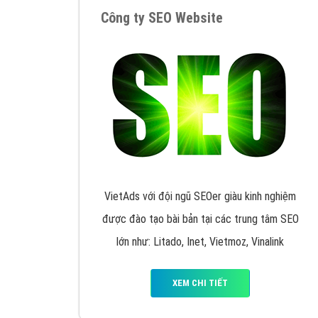
Google Ads là hình thức quảng cáo của
Google được tài trợ có chữ Ad gồm 4 ví trí
trên cùng và 3 vị trí dưới cùng
XEM CHI TIẾT
Công ty SEO Website