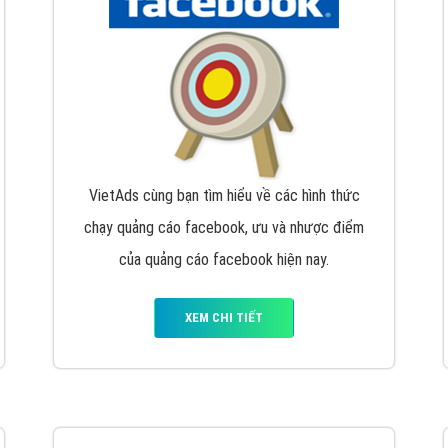
hát triển Website cho doanh nghiệp mình
. Đừng chần chừ hã
support@vietadsgroup.vn
để được tư vấn chuyên sâu về giải phá
Quảng cáo trên Facebook