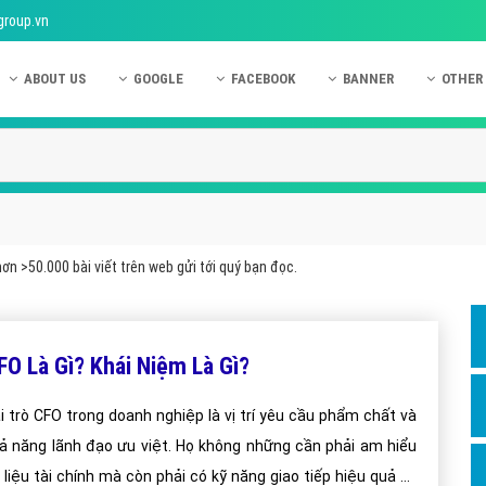
group.vn
ABOUT US
GOOGLE
FACEBOOK
BANNER
OTHER
Giới thiệu công ty Việt Ads
Kinh nghiệm quảng cáo Google
Kinh nghiệm quảng cáo Facebook
Dịch vụ quảng cáo Ban
Quảng
Hướng dẫn thanh toán Việt Ads
Kiến thức quảng cáo Google
Dịch vụ quảng cáo Facebook
Hỏi đáp quảng cáo Ba
Hỏi đá
Chính sách bảo mật Việt Ads
Dịch vụ quảng cáo Google
Kiến thức quảng cáo Facebook
Quảng cáo Banner
Quảng
Chính sách bảo hành & bảo trì Việt Ads
Quảng cáo Google Adwords
Quảng cáo Facebook
Quảng
ơn >50.000 bài viết trên web gửi tới quý bạn đọc.
Liên hệ Việt Ads
Các hình thức quảng cáo Google
Hỏi đáp Facebook
Quảng 
Chính sách đại lý Việt Ads
Hướng dẫn chạy quảng cáo Google
Quảng
FO Là Gì? Khái Niệm Là Gì?
Tiện ích mở rộng quảng cáo Google
Quảng
Hỏi đáp Google
Quảng
i trò CFO trong doanh nghiệp là vị trí yêu cầu phẩm chất và
ả năng lãnh đạo ưu việt. Họ không những cần phải am hiểu
Phần 
 liệu tài chính mà còn phải có kỹ năng giao tiếp hiệu quả và