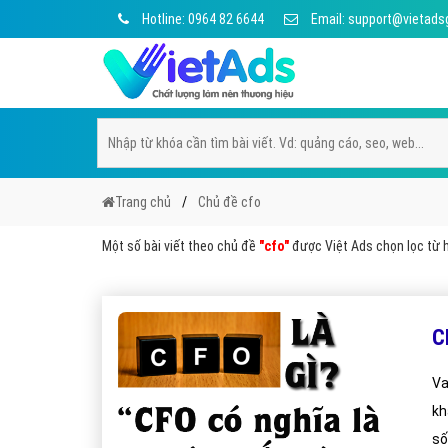
Hotline: 0964 82 6644
Email: support@vietads
Trang chủ
Chủ đề cfo
Một số bài viết theo chủ đề
"cfo"
được Việt Ads chọn lọc từ h
C
Va
kh
số