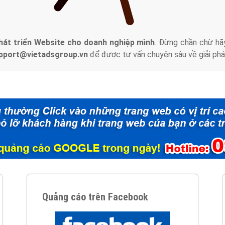
tác Marketing Online?
húng tôi với bề dày kinh nghiệm sẽ tư vấn xây dựng và phát tr
line. Đội ngũ kỹ thuật quảng cáo trực tuyến, SEO, lập trình Web 
uôn
đem đến cho khách hàng sản phẩm/ dịch vụ chất lượng
.