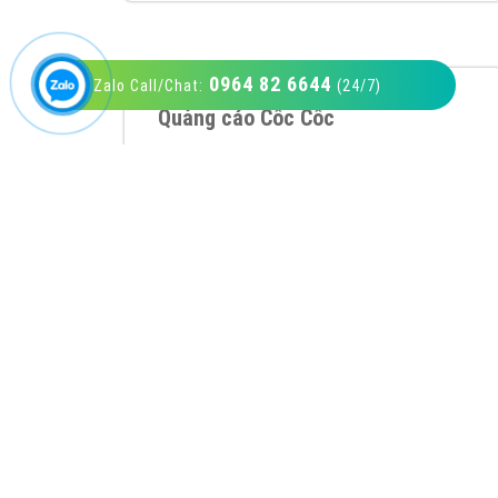
0964 82 6644
Zalo Call/Chat:
(24/7)
VietAds với đội ngũ SEOer giàu kinh nghiệm
được đào tạo bài bản tại các trung tâm SEO
lớn như: Litado, Inet, Vietmoz, Vinalink
XEM CHI TIẾT