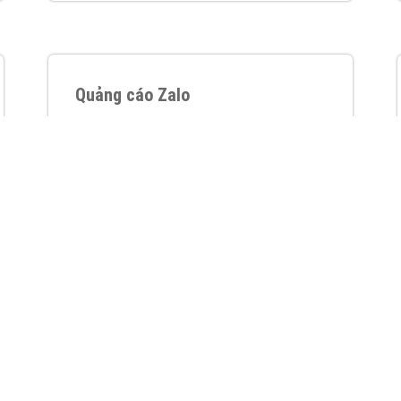
VietAds với đội ngũ chuyên viên tư ấn am
hiểu về chiến dịch quảng cáo Youtube sẽ tư
vấn bạn giải pháp tối ưu, hiệu quả nhất
XEM CHI TIẾT