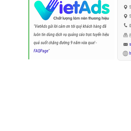
S
S
0
"VietAds gửi lời cảm ơn tới quý khách hàng đã
luôn tin dùng dịch vụ quảng cáo trực tuyến hiệu
quả suốt chặng đường 9 năm vừa qua! -
FAQPage
"
h