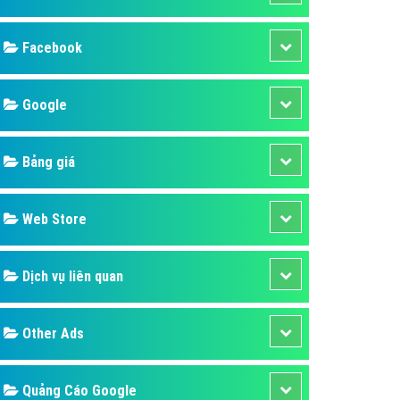
ụ Domain & Hosting
áp phần mềm
áp quảng cáo TVC
p quảng cáo mobile
p quảng cáo Online
áp quảng cáo Skype
p Domain & Hosting
Design
p viết bài Marketing
 cáo Youtube
SEO
ụ quảng cáo Youtube
ụ quảng cáo Cốc Cốc
Banner
ụ quảng cáo Tiktok
Facebook
ụ quảng cáo Zalo