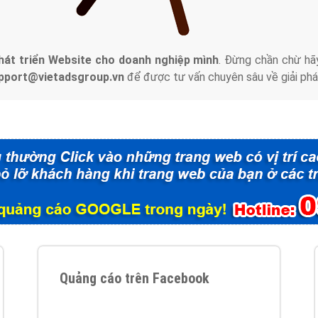
tác Marketing Online?
húng tôi với bề dày kinh nghiệm sẽ tư vấn xây dựng và phát tr
line. Đội ngũ kỹ thuật quảng cáo trực tuyến, SEO, lập trình Web 
uôn
đem đến cho khách hàng sản phẩm/ dịch vụ chất lượng
.