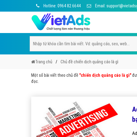
Hotline: 0964 82 6644
Email: support@vietads
Trang chủ
Chủ đề chiến dịch quảng cáo là gì
Một số bài viết theo chủ đề
"chiến dịch quảng cáo là gì"
đượ
đọc.
A
b
Ad