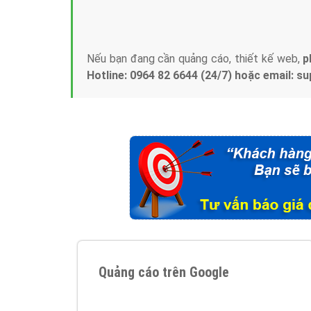
Tại sao chọn công ty Việt Ads làm đối 
Công ty Việt Ads thành lập từ năm 2013
, c
phí mà bạn có thể đầu tư cho marketing on
trung tâm marketing online uy tín hàng năm, l