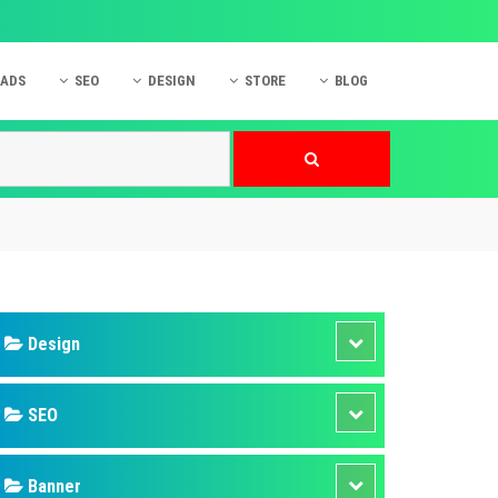
 ADS
SEO
DESIGN
STORE
BLOG
ner
 cáo Mobile
SEO Website
Thiết kế Web
nner
p quảng cáo Instagram
Dịch vụ SEO Website
Thiết kế Website
 cáo Zalo
Hỏi đáp SEO Google
Danh sách Website
 cáo Instagram
Thiết kế Landing Page
cáo Online
Dịch vụ thiết kế Website
 cáo Skype
Hỏi đáp Website
 cáo TVC
 cáo Cốc Cốc
mềm ứng dụng hay