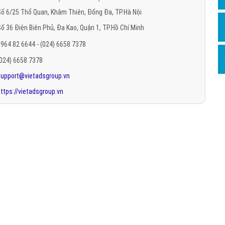
Hỏi đ
ố 6/25 Thổ Quan, Khâm Thiên, Đống Đa, TP.Hà Nội
ố 36 Điện Biên Phủ, Đa Kao, Quận 1, TP.Hồ Chí Minh
Thiết 
964 82 6644 - (024) 6658 7378
Quảng
(024) 6658 7378
Quảng
support@vietadsgroup.vn
Định n
ttps://vietadsgroup.vn
Nghĩa l
Phần 