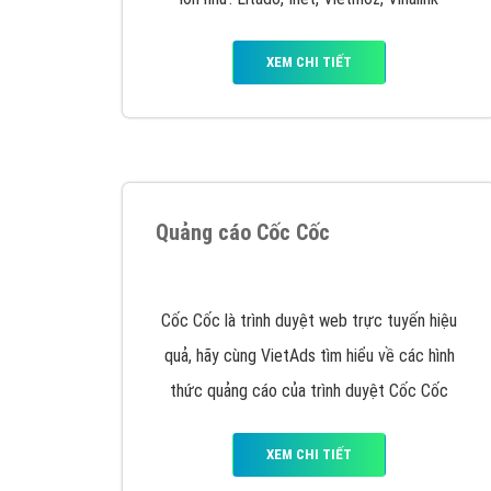
Google Ads là hình thức quảng cáo của
Google được tài trợ có chữ Ad gồm 4 ví trí
trên cùng và 3 vị trí dưới cùng
XEM CHI TIẾT
Công ty SEO Website