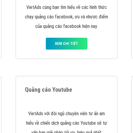
hát triển Website cho doanh nghiệp mình
. Đừng chần chừ hã
support@vietadsgroup.vn
để được tư vấn chuyên sâu về giải phá
Quảng cáo trên Facebook