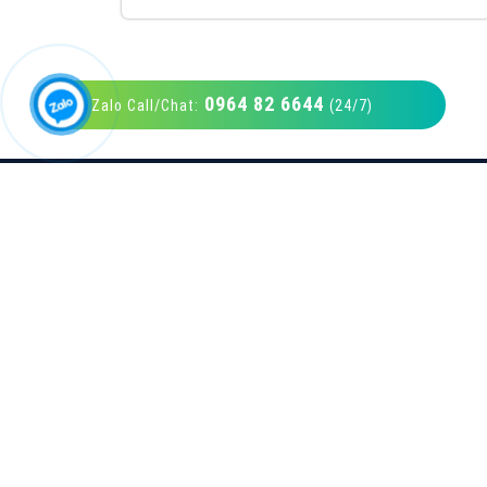
0964 82 6644
Zalo Call/Chat:
(24/7)
VietAds với đội ngũ SEOer giàu kinh nghiệm
được đào tạo bài bản tại các trung tâm SEO
lớn như: Litado, Inet, Vietmoz, Vinalink
XEM CHI TIẾT