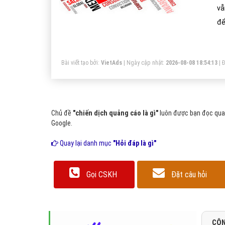
vẫ
để
Nế
ng
Bài viết tạo bởi:
VietAds
| Ngày cập nhật:
2026-08-08 18:54:13
|
Đ
đơ
Chủ đề
"chiến dịch quảng cáo là gì"
luôn được bạn đọc quan
Google.
Quay lại danh mục
"Hỏi đáp là gì"
Gọi CSKH
Đặt câu hỏi
CÔN