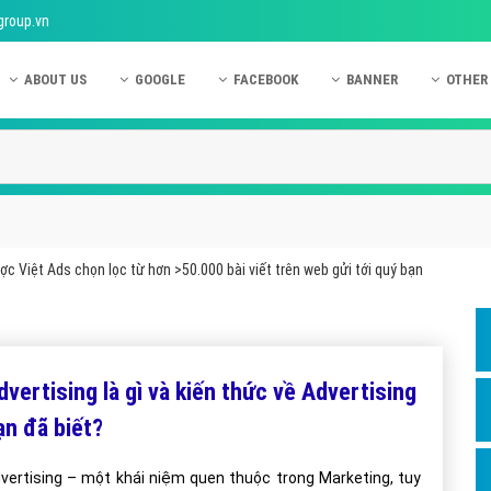
group.vn
ABOUT US
GOOGLE
FACEBOOK
BANNER
OTHER
Giới thiệu công ty Việt Ads
Kinh nghiệm quảng cáo Google
Kinh nghiệm quảng cáo Facebook
Dịch vụ quảng cáo Ban
Quảng
Hướng dẫn thanh toán Việt Ads
Kiến thức quảng cáo Google
Dịch vụ quảng cáo Facebook
Hỏi đáp quảng cáo Ba
Hỏi đá
Chính sách bảo mật Việt Ads
Dịch vụ quảng cáo Google
Kiến thức quảng cáo Facebook
Quảng cáo Banner
Quảng
Chính sách bảo hành & bảo trì Việt Ads
Quảng cáo Google Adwords
Quảng cáo Facebook
Quảng
c Việt Ads chọn lọc từ hơn >50.000 bài viết trên web gửi tới quý bạn
Liên hệ Việt Ads
Các hình thức quảng cáo Google
Hỏi đáp Facebook
Quảng 
Chính sách đại lý Việt Ads
Hướng dẫn chạy quảng cáo Google
Quảng
Tiện ích mở rộng quảng cáo Google
Quảng
dvertising là gì và kiến thức về Advertising
Hỏi đáp Google
Quảng
ạn đã biết?
Phần 
vertising – một khái niệm quen thuộc trong Marketing, tuy