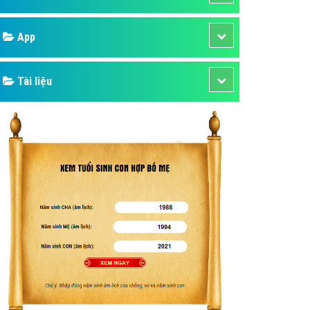
áp quảng cáo Youtube
Google
kế ứng dụng
 cáo Cốc Cốc hiệu quả
Bảng giá
 cáo Zalo chuyên nghiệp
ghĩa
Web Store
à gì
Dịch vụ liên quan
mềm ứng dụng hay
Other Ads
Quảng Cáo Google
App