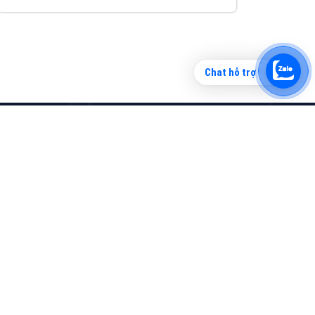
Chat hỗ trợ
Tìm công ty thiết kế website uy tín, chuyên
nghiệp tại Hà Nội là rất khó cho khách hàng.
VietAds xin giới thiệu công ty thiết kế Viet
XEM CHI TIẾT