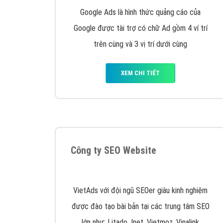
Nếu bạn đang cần quảng cáo, thiết kế web,
p
Hotline: 0964 82 6644 (24/7) hoặc email: 
Quảng cáo trên Google