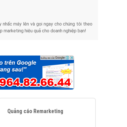
iển thương hiệu của doanh nghiệp bạn với mức chi
chuyên sâu trong nghề, được đào tạo bài bản tại