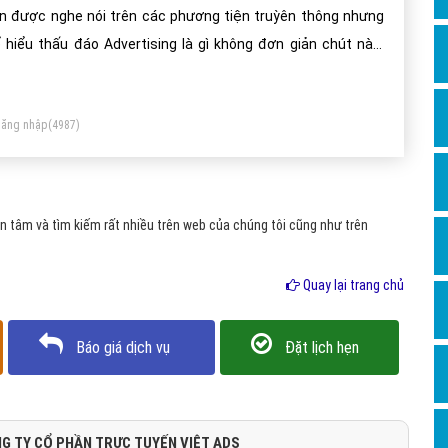
Dịch v
n được nghe nói trên các phương tiện truỳên thông nhưng
Hỏi đ
 hiểu thấu đáo Advertising là gì không đơn giản chút nào.
u tìm kiếm trên mạng, bạn sẽ tìm được hàng trăm định
Hỏi đ
hĩa trái chiều xoay quanh từ “Advertising”. Vậy hiểu sao cho
Hỏi đá
ăng nhập
(4987)
n giản và chính xác Advertising là gì?
Hỏi đá
Hỏi đ
Hỏi đá
 tâm và tìm kiếm rất nhiều trên web của chúng tôi cũng như trên
Hỏi đá
Quay lại trang chủ
Quảng
Dịch v
Báo giá dịch vụ
Đặt lịch hẹn
Dịch v
Dịch v
Dịch v
G TY CỔ PHẦN TRỰC TUYẾN VIỆT ADS