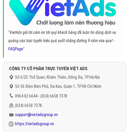
"VietAds gửi lời cảm ơn tới quý khách hàng đã luôn tin dùng dịch vụ
quảng cáo trực tuyến hiệu quả suốt chặng đường 9 năm vừa qua! -
FAQPage
"
CÔNG TY CỔ PHẦN TRỰC TUYẾN VIỆT ADS
Số 6/25 Thổ Quan, Khâm Thiên, Đống Đa, TP.Hà Nội
Số 36 Điện Biên Phủ, Đa Kao, Quận 1, TP.Hồ Chí Minh
0964 82 6644 - (024) 6658 7378
(024) 6658 7378
support@vietadsgroup.vn
https://vietadsgroup.vn