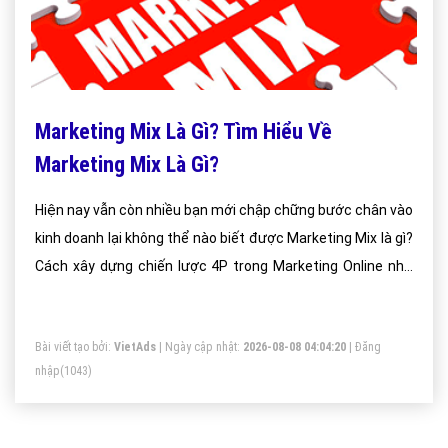
Marketing Mix Là Gì? Tìm Hiểu Về
Marketing Mix Là Gì?
Hiện nay vẫn còn nhiều bạn mới chập chững bước chân vào
kinh doanh lại không thể nào biết được Marketing Mix là gì?
Cách xây dựng chiến lược 4P trong Marketing Online như
thế nào cho thật khoa học? Bài viết dưới đây tôi có thể giúp
các bạn tìm hiểu rõ hơn về những vấn đề vừa nêu trên
Bài viết tạo bởi:
VietAds
| Ngày cập nhật:
2026-08-08 04:04:20
|
Đăng
nhập
(1043)