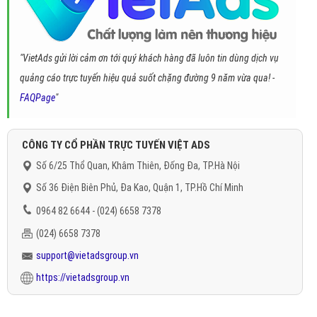
"VietAds gửi lời cảm ơn tới quý khách hàng đã luôn tin dùng dịch vụ
quảng cáo trực tuyến hiệu quả suốt chặng đường 9 năm vừa qua! -
FAQPage
"
CÔNG TY CỔ PHẦN TRỰC TUYẾN VIỆT ADS
Số 6/25 Thổ Quan, Khâm Thiên, Đống Đa, TP.Hà Nội
Số 36 Điện Biên Phủ, Đa Kao, Quận 1, TP.Hồ Chí Minh
0964 82 6644 - (024) 6658 7378
(024) 6658 7378
support@vietadsgroup.vn
https://vietadsgroup.vn